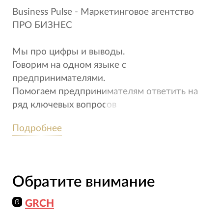
Business Pulse - Маркетинговое агентство
ПРО БИЗНЕС
Мы про цифры и выводы.
Говорим на одном языке с
предпринимателями.
Помогаем предпринимателям ответить на
ряд ключевых вопросов
диджитал-маркетинга.
Подробнее
Сегодня для достижения целей, мы делаем
Комплексный маркетинг. И это не про
долгие исследования и процесс.. Это
Обратите внимание
быстро и про результат!
GRCH
Наши услуги и цены: