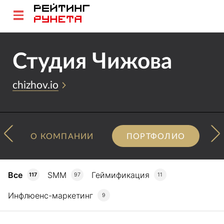
Студия Чижова
chizhov.io
О КОМПАНИИ
ПОРТФОЛИО
Все
SMM
Геймификация
117
97
11
Инфлюенс-маркетинг
9