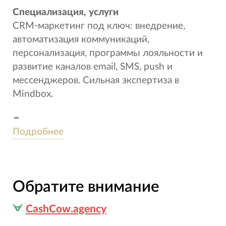
Специализация, услуги
CRM-маркетинг под ключ: внедрение,
автоматизация коммуникаций,
персонализация, программы лояльности и
развитие каналов email, SMS, push и
мессенджеров. Сильная экспертиза в
Mindbox.
Сила компании
Подробнее
Берем на себя не просто запуск рассылок, а
построение управляемого и системного
CRM-маркетинга. Мы сильны в сложных
внедрениях Mindbox и умеем выжимать
Обратите внимание
максимум из платформы: находим точки
роста в сегментах, сценариях, каскадах и
CashCow.agency
персонализации, чтобы коммуникации были