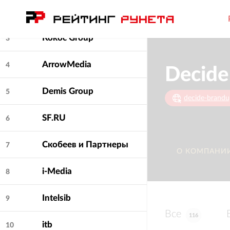
ПроКонтекст
2
Kokoc Group
3
ArrowMedia
4
Decide
Demis Group
5
decide-brand
SF.RU
6
Скобеев и Партнеры
7
О КОМПАНИ
i-Media
8
Intelsib
9
Все
116
itb
10