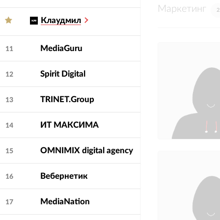
Маркетинг
2
Клаудмил
MediaGuru
11
Spirit Digital
12
Средняя оценка
4.6
TRINET.Group
13
клиентами:
ИТ МАКСИМА
14
OMNIMIX digital agency
15
Вебернетик
16
MediaNation
17