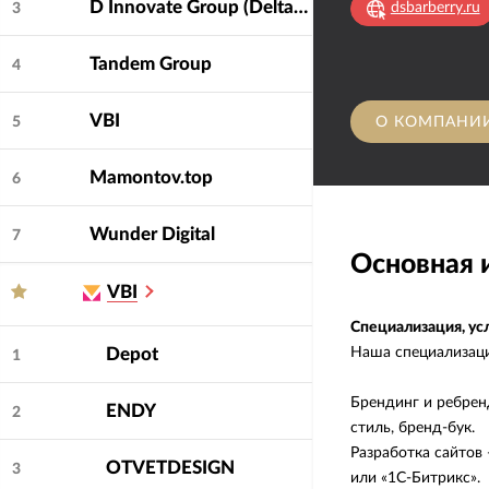
D Innovate Group (DeltaClick, Soda, Dinamica, Bench!, Deltaplan, Cube)
dsbarberry.ru
3
Tandem Group
4
VBI
О КОМПАНИ
5
Mamontov.top
6
Wunder Digital
7
Основная
VBI
Специализация, ус
Наша специализаци
Depot
1
Брендинг и ребрен
ENDY
2
стиль, бренд-бук.
Разработка сайтов
OTVETDESIGN
3
или «1С-Битрикс».