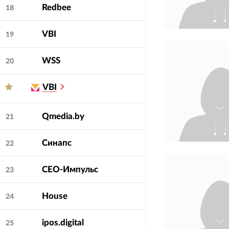
Redbee
18
VBI
19
WSS
20
VBI
Qmedia.by
21
Синапс
22
СЕО-Импульс
23
House
24
ipos.digital
25