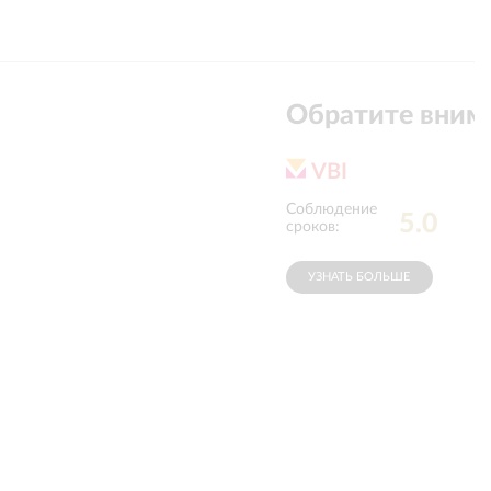
Обратите вним
VBI
юдение
Профессионализм
5.0
5.0
ов
:
сотрудников
:
УЗНАТЬ БОЛЬШЕ