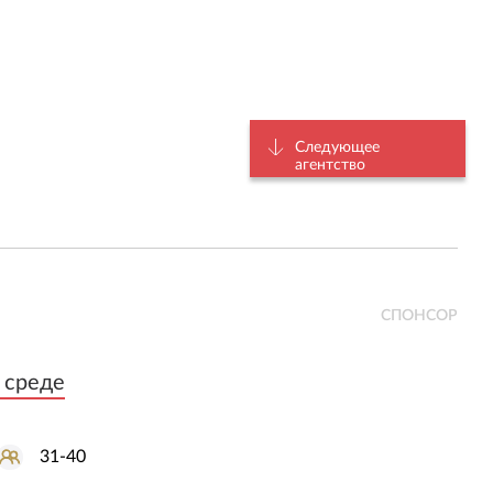
Следующее
агентство
СПОНСОР
 среде
 среде
31-40