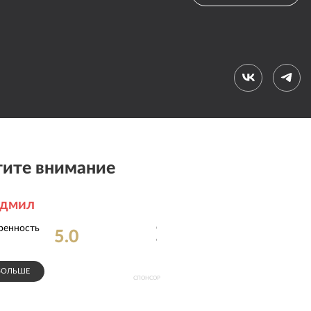
ите внимание
удмил
ренность
Соблюдение
5.0
4.9
сроков
:
БОЛЬШЕ
СПОНСОР