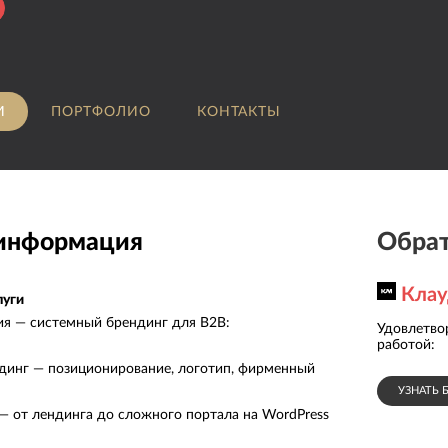
И
ПОРТФОЛИО
КОНТАКТЫ
 информация
Обрат
Кла
луги
я — системный брендинг для B2B:
Средняя оценка
Удовлетво
5.0
клиентами:
работой
:
динг — позиционирование, логотип, фирменный
УЗНАТЬ 
 — от лендинга до сложного портала на WordPress