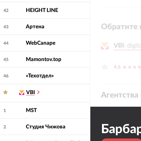
HEIGHT LINE
42
Обратите 
Артена
43
WebCanape
44
VBI
VBI
:
:
digi
digi
Mamontov.top
45
4.6
«Техотдел»
46
VBI
Агентства 
MST
1
Барба
Студия Чижова
2