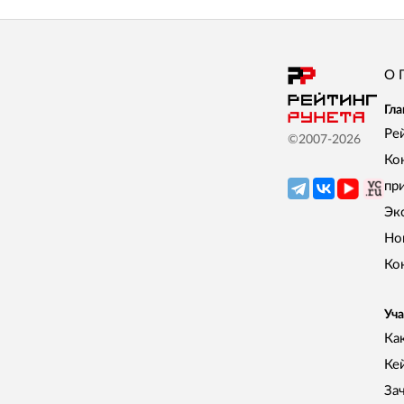
О 
Гла
Ре
©2007-
2026
Ко
пр
Эк
Но
Ко
Уча
Как
Ке
За