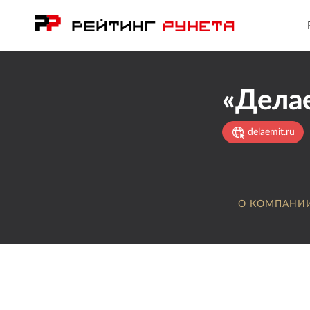
«Делае
delaemit.ru
О КОМПАНИ