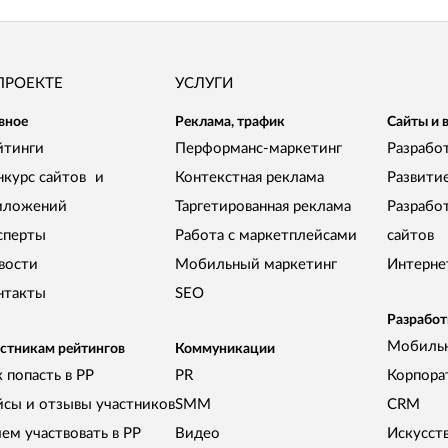
ПРОЕКТЕ
УСЛУГИ
вное
Реклама, трафик
Сайты и 
йтинги
Перформанс-маркетинг
Разработ
нкурс сайтов и
Контекстная реклама
Развити
иложений
Таргетированная реклама
Разрабо
сперты
Работа с маркетплейсами
сайтов
вости
Мобильный маркетинг
Интерне
нтакты
SEO
Разработ
Мобиль
стникам рейтингов
Коммуникации
 попасть в РР
PR
Корпора
йсы и отзывы участников
SMM
CRM
чем участвовать в РР
Видео
Искусст