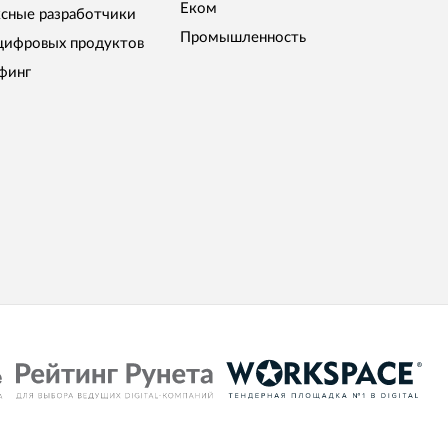
Еком
сные разработчики
Промышленность
цифровых продуктов
финг