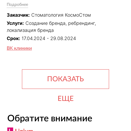
конкурентов.

Подробнее
Заказчик:
Стоматология КосмоСтом
Стратегия. Разработка новой концепции 
Услуги:
Создание бренда, ребрендинг,
позиционирования и платформы бренда на основе 
локализация бренда
исследований.

Срок:
17.04.2024 - 29.08.2024
Фирменный стиль. Создание современного 
ВК клиники
логотипа и удобной визуальной системы.

Носители. Оформление деловой документации, 
полиграфии, рекламы, вывески и мерча.

ПОКАЗАТЬ
Брендбук.
ЕЩЕ
Обратите внимание