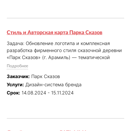
Стиль и Авторская карта Парка Сказов
Задача: Обновление логотипа и комплексная 
разработка фирменного стиля сказочной деревни 
«Парк Сказов» (г. Арамиль) — тематической 
площадки для детских мероприятий.

Подробнее
Заказчик:
Парк Сказов
Реализовано

Услуги:
Дизайн-система бренда
1. Фирменный стиль: редизайн логотипа, создание 
актуальной визуальной системы и правил её 
Срок:
14.08.2024 - 15.11.2024
адаптации для детской и семейной аудитории.

2. Графика и навигация: проектирование 
уникальной детализированной авторской карты 
Парка, ставшей ключевым элементом бренд-