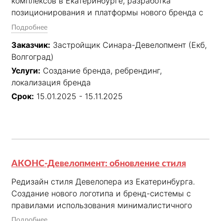
комплексов в Екатеринбурге, разработка 
позиционирования и платформы нового бренда с 
учётом данных о строительстве.

Подробнее
Заказчик:
Застройщик Синара-Девелопмент (Екб,
Придумали название «Тихий Центр», создали 
Волгоград)
логотип и фирменный стиль, а также брендбук 
Услуги:
Создание бренда, ребрендинг,
для Жилого Квартала. Долгосрочно сопровождаем 
локализация бренда
созданный бренд на рынке с помощью рекламных 
кампаний.
Срок:
15.01.2025 - 15.11.2025
АКОНС-Девелопмент: обновление стиля
Редизайн стиля Девелопера из Екатеринбурга. 
Создание нового логотипа и бренд-системы с 
правилами использования минималистичного 
стиля. Оформление носителей и брендбука.
Подробнее