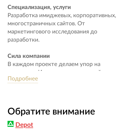
Специализация, услуги
Разработка имиджевых, корпоративных,
многостраничных сайтов. От
маркетингового исследования до
разработки.
Сила компании
В каждом проекте делаем упор на
маркетинг. Исследование, копирайтинг,
Подробнее
прототипирование, дизайн – все этапы
проходят через призму маркетинга. Ставим
себя на место пользователя. Исследуем его
привычки, особенности, поведение в вебе и
Обратите внимание
адаптируем под это проект.
Depot
Также поддерживаем рыночные тренды,