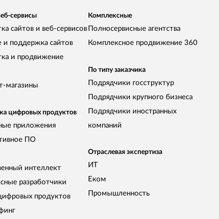
веб-сервисы
Комплексные
ка сайтов и веб-сервисов
Полносервисные агентства
е и поддержка сайтов
Комплексное продвижение 360
тка и продвижение
По типу заказчика
Подрядчики госструктур
т-магазины
Подрядчики крупного бизнеса
Подрядчики иностранных
ка цифровых продуктов
ные приложения
компаний
тивное ПО
Отраслевая экспертиза
ИТ
венный интеллект
Еком
сные разработчики
Промышленность
цифровых продуктов
финг