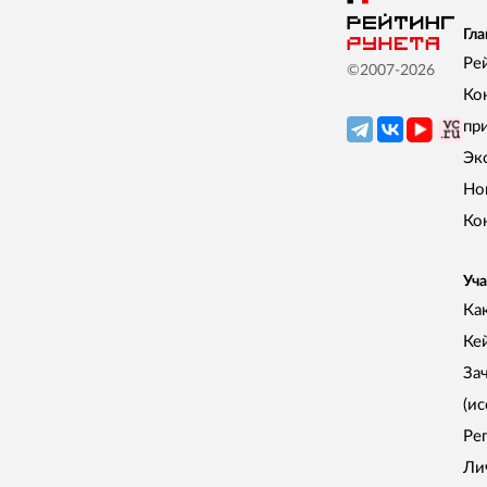
Гла
Ре
©2007-
2026
Ко
пр
Эк
Но
Ко
Уча
Как
Ке
За
(и
Ре
Ли