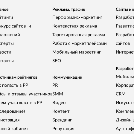
вное
Реклама, трафик
Сайты и 
йтинги
Перформанс-маркетинг
Разработ
нкурс сайтов и
Контекстная реклама
Развити
иложений
Таргетированная реклама
Разрабо
сперты
Работа с маркетплейсами
сайтов
вости
Мобильный маркетинг
Интерне
нтакты
SEO
Разработ
Мобиль
стникам рейтингов
Коммуникации
 попасть в РР
PR
Корпора
йсы и отзывы участников
SMM
CRM
чем участвовать в РР
Видео
Искусст
сследование)
Контент
Комплек
гистрация
Брендинг
Дизайн 
чный кабинет
Репутация
Аутстаф