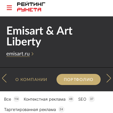
Emisart & Art
Liberty
emisart.ru
О КОМПАНИИ
ПОРТФОЛИО
Все
Контекстная реклама
SEO
114
48
37
Таргетированная реклама
24