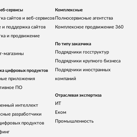
веб-сервисы
Комплексные
ка сайтов и веб-сервисов
Полносервисные агентства
е и поддержка сайтов
Комплексное продвижение 360
тка и продвижение
По типу заказчика
Подрядчики госструктур
т-магазины
Подрядчики крупного бизнеса
Подрядчики иностранных
ка цифровых продуктов
ные приложения
компаний
тивное ПО
Отраслевая экспертиза
ИТ
венный интеллект
Еком
сные разработчики
Промышленность
цифровых продуктов
финг