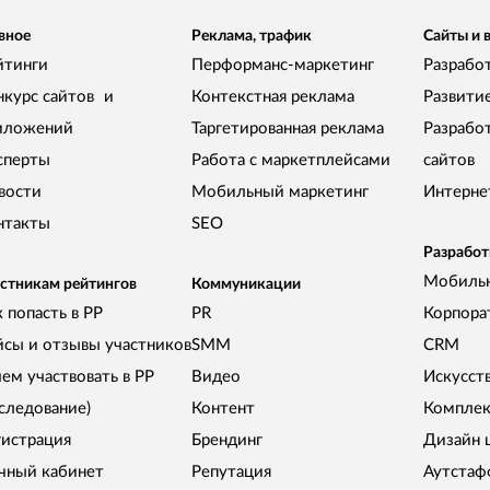
вное
Реклама, трафик
Сайты и 
йтинги
Перформанс-маркетинг
Разработ
нкурс сайтов и
Контекстная реклама
Развити
иложений
Таргетированная реклама
Разрабо
сперты
Работа с маркетплейсами
сайтов
вости
Мобильный маркетинг
Интерне
нтакты
SEO
Разработ
Мобиль
стникам рейтингов
Коммуникации
 попасть в РР
PR
Корпора
йсы и отзывы участников
SMM
CRM
чем участвовать в РР
Видео
Искусст
сследование)
Контент
Комплек
гистрация
Брендинг
Дизайн 
чный кабинет
Репутация
Аутстаф