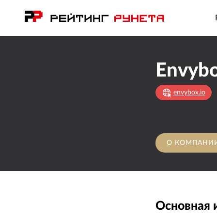
Envyb
envybox.io
О КОМПАНИ
Основная