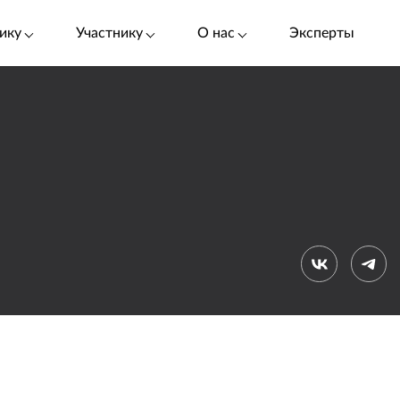
ику
Участнику
О нас
Эксперты