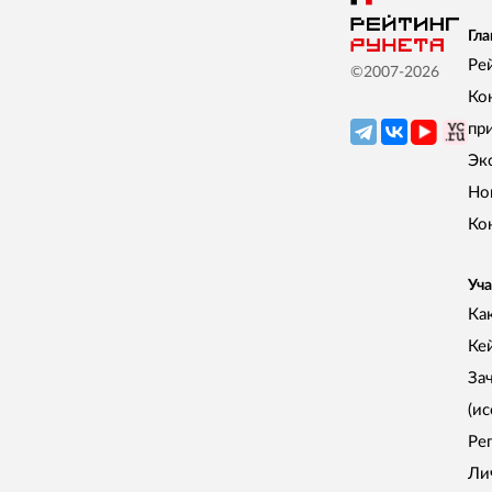
Гла
Ре
©2007-
2026
Ко
пр
Эк
Но
Ко
Уча
Как
Ке
За
(и
Ре
Ли