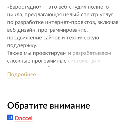
«Евростудио» — это веб-студия полного
цикла, предлагающая целый спектр услуг
по разработке интернет-проектов, включая
веб-дизайн, программирование,
продвижение сайтов и техническую
поддержку.
Также мы проектируем и разрабатываем
сложные программные системы для
автоматизации бизнеса.
Подробнее
Наша команда – это дизайнеры, UI-
проектировщики, бизнес-аналитики,
менеджеры проектов, back-end и front-end
программисты, разработчики баз данных,
Обратите внимание
интернет-маркетологи.
Daccel