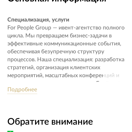
Специализация, услуги
For People Group — ивент-агентство полного
цикла. Мы превращаем бизнес-задачи в
эффективные коммуникационные события,
обеспечивая безупречную структуру
процессов. Наша специализация: разработка
стратегий, организация клиентских
мероприятий, масштабных конференций и
внутрикорпоративных программ. For People
Подробнее
Group — это профессионализм, точность в
деталях и работа на результат, который
усиливает позиции вашего бренда. Мы
создаем события, которые работают на ваш
Обратите внимание
бизнес.