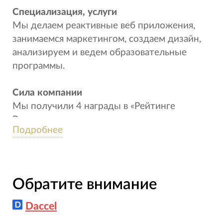
Специализация, услуги
Мы делаем реактивные веб приложения,
занимаемся маркетингом, создаем дизайн,
анализируем и ведем образовательные
программы.
Сила компании
Мы получили 4 награды в «Рейтинге
Рунета» в следующих категориях:
Подробнее
Разработчики-универсалы
Продуктовый дизайн
Веб-сервисы и порталы
Обратите внимание
Корпоративные сайты
Daccel
Из 320 компаний-участников лишь 13