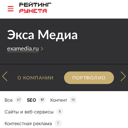
Экса Медиа
examedia.ru
О КОМПАНИИ
ПОРТФОЛИО
Все
SEO
Контент
47
17
10
Сайты и веб-сервисы
8
Контекстная реклама
7