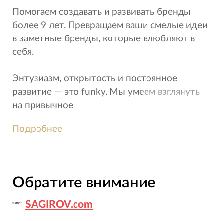
Помогаем создавать и развивать бренды
более 9 лет. Превращаем ваши смелые идеи
в заметные бренды, которые влюбляют в
себя.
Энтузиазм, открытость и постоянное
развитие — это funky. Мы умеем взглянуть
на привычное
по-новому и стремимся изменить рынок.
Подробнее
Нам нравится работать с брендами,
которые разделяют наши ценности и
вдохновляют людей.
Обратите внимание
Сделай это иначе. Do it funky
SAGIROV.com