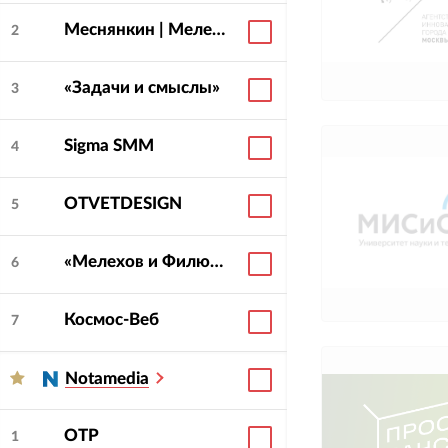
Меснянкин | Меленчук
2
«Задачи и смыслы»
3
Sigma SMM
4
OTVETDESIGN
5
«Мелехов и Филюрин»
6
Космос-Веб
7
Notamedia
ОТР
1