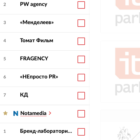
PW agency
2
«Менделеев»
3
Томат Фильм
4
FRAGENCY
5
«НЕпросто PR»
6
КД
7
Notamedia
Бренд-лаборатория AdWorm
1