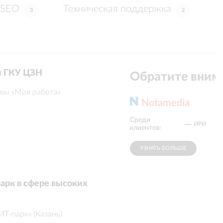
SEO
Техническая поддержка
3
2
и ГКУ ЦЗН
Обратите вним
вы «Моя работа»
Notamedia
Среди
СИБУР
RUSSPASS
ИРИ
клиентов:
УЗНАТЬ БОЛЬШЕ
арк в сфере высоких
ИТ-парк» (Казань)