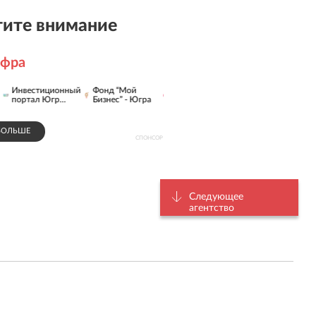
ите внимание
ифра
Югорская
онный
Фонд “Мой
Медиа-холдинг
Hans Pizza
электросе
..
Бизнес” - Югра
"Югра"
к...
БОЛЬШЕ
СПОНСОР
Следующее
агентство