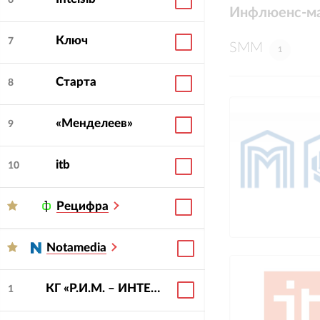
6
Инфлюенс-ма
Ключ
7
SMM
1
Старта
8
«Менделеев»
9
itb
10
Рецифра
Notamedia
КГ «Р.И.М. – ИНТЕРИУМ»
1