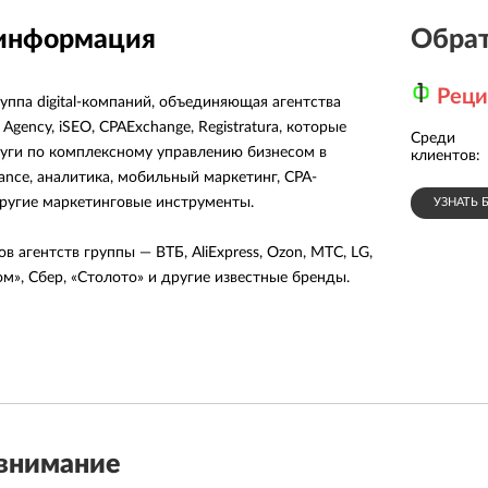
 информация
Обрат
Рец
руппа digital-компаний, объединяющая агентства
e Agency, iSEO, CPAExchange, Registratura, которые
Среди
Инвестици
Мой Бизнес
уги по комплексному управлению бизнесом в
портал Югр.
клиентов:
ance, аналитика, мобильный маркетинг, CPA-
другие маркетинговые инструменты.
УЗНАТЬ 
в агентств группы — ВТБ, AliExpress, Ozon, МТС, LG,
ком», Сбер, «Столото» и другие известные бренды.
внимание