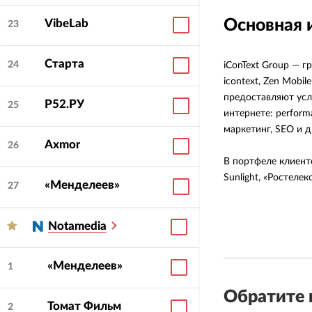
Основная
VibeLab
23
Старта
24
iConText Group — г
icontext, Zen Mobil
предоставляют усл
Р52.РУ
25
интернете: perform
маркетинг, SEO и 
Axmor
26
В портфеле клиенто
Sunlight, «Ростеле
«Менделеев»
27
Notamedia
«Менделеев»
1
Обратите 
Томат Фильм
2