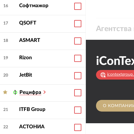
Софтмажор
16
QSOFT
17
Агентства 
ASMART
18
Rizon
iConTe
19
JetBit
icontextgroup.
20
Рецифра
О КОМПАНИ
ITFB Group
21
АСТОНИА
22