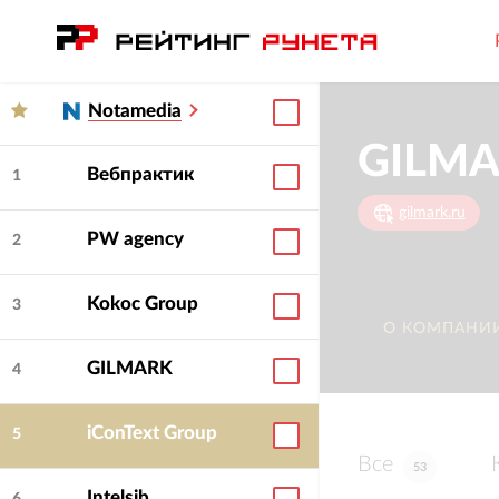
Notamedia
GILM
Вебпрактик
1
gilmark.ru
PW agency
2
Kokoc Group
3
О КОМПАНИ
GILMARK
4
iConText Group
5
Все
53
Intelsib