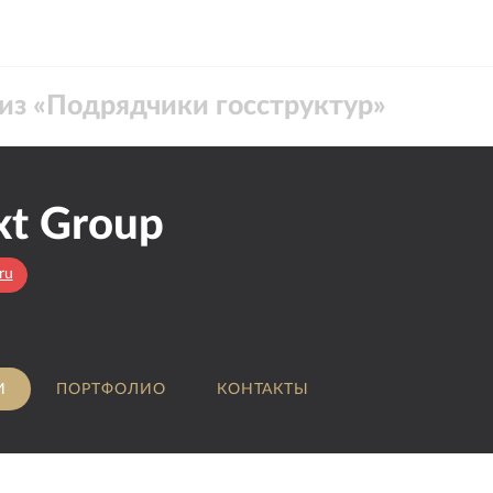
из «
Подрядчики госструктур
»
xt Group
ru
И
ПОРТФОЛИО
КОНТАКТЫ