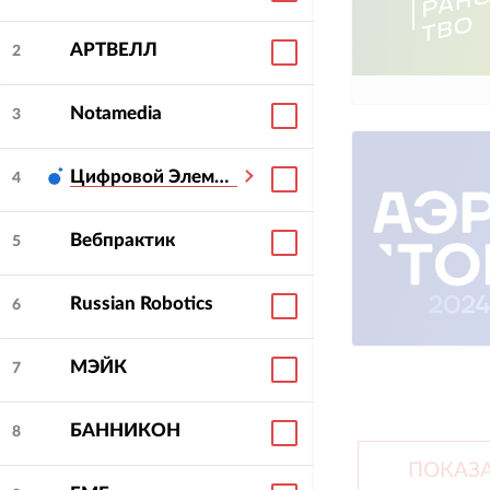
АРТВЕЛЛ
2
Notamedia
3
Цифровой Элемент
4
Вебпрактик
5
Russian Robotics
6
МЭЙК
7
БАННИКОН
8
ПОКАЗА