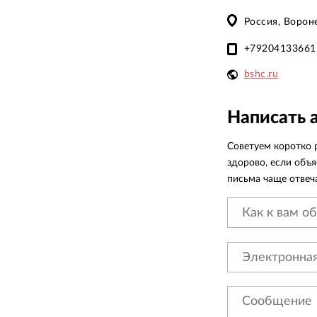
Россия, Воро
+79204133661
bshc.ru
Написать 
Советуем коротко р
здорово, если объя
письма чаще отвеча