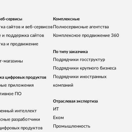
веб-сервисы
Комплексные
ка сайтов и веб-сервисов
Полносервисные агентства
е и поддержка сайтов
Комплексное продвижение 360
тка и продвижение
По типу заказчика
Подрядчики госструктур
т-магазины
Подрядчики крупного бизнеса
Подрядчики иностранных
ка цифровых продуктов
ные приложения
компаний
тивное ПО
Отраслевая экспертиза
ИТ
венный интеллект
Еком
сные разработчики
Промышленность
цифровых продуктов