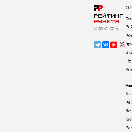
О 
Гла
Ре
©2007-
2026
Ко
пр
Эк
Но
Ко
Уча
Как
Ке
За
(и
Ре