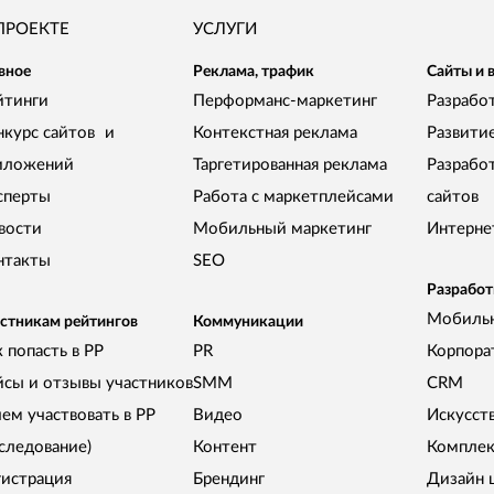
ПРОЕКТЕ
УСЛУГИ
вное
Реклама, трафик
Сайты и 
йтинги
Перформанс-маркетинг
Разработ
нкурс сайтов и
Контекстная реклама
Развити
иложений
Таргетированная реклама
Разрабо
сперты
Работа с маркетплейсами
сайтов
вости
Мобильный маркетинг
Интерне
нтакты
SEO
Разработ
Мобиль
стникам рейтингов
Коммуникации
 попасть в РР
PR
Корпора
йсы и отзывы участников
SMM
CRM
чем участвовать в РР
Видео
Искусст
сследование)
Контент
Комплек
гистрация
Брендинг
Дизайн 