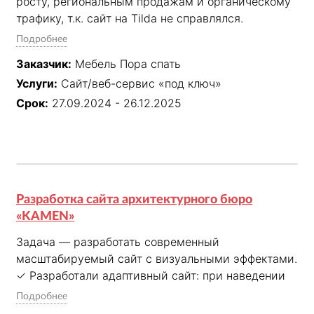
росту, региональным продажам и органическому 
трафику, т.к. сайт на Tilda не справлялся.

✓ Разработали полноценный интернет-магазин с 
Подробнее
заделом на масштабирование и SEO. ✓ 
Заказчик:
Мебель Пора спать
Продумали структуру и сценарии покупок, чтобы 
Услуги:
Сайт/веб-сервис «под ключ»
сократить путь до заказа.

✓ Реализовали региональные цены, умные 
Срок:
27.09.2024 - 26.12.2025
карточки товаров, интеграции и удобную админку. 

✓ После запуска сайт сразу начал приносить 
органический трафик: 2–8 заказов в день, а ИКС 
вырос до 40 за 1,5 месяца.
Разработка сайта архитектурного бюро
«KAMEN»
Задача — разработать современный 
масштабируемый сайт с визуальными эффектами.

✓ Разработали адаптивный сайт: при наведении 
курсора меняется логотип и контактная 
Подробнее
информация.
