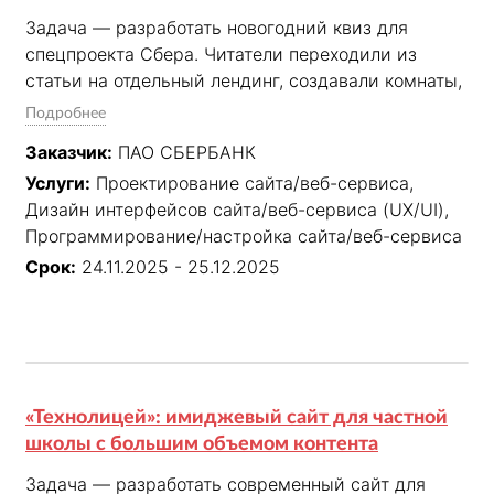
Задача — разработать новогодний квиз для 
спецпроекта Сбера. Читатели переходили из 
статьи на отдельный лендинг, создавали комнаты, 
приглашали друзей по ссылке.

Подробнее
✓ Спроектировали механику квиза.

Заказчик:
ПАО СБЕРБАНК
✓ Настроили синхронную игру для 2–10 
Услуги:
Проектирование сайта/веб-сервиса,
участников

Дизайн интерфейсов сайта/веб-сервиса (UX/UI),
✓ Вопросы, таймер и результаты одновременно 
Программирование/настройка сайта/веб-сервиса
отображались у всех игроков

✓ Продумали атмосферный новогодний дизайн с 
Срок:
24.11.2025 - 25.12.2025
уютной комнатой, елкой и ощущением домашнего 
праздника

✓ Результат — материал с квизом собрал 115 
000+ уникальных прочтени в медиа «Сноб»
«Технолицей»: имиджевый сайт для частной
школы с большим объемом контента
Задача — разработать современный сайт для 