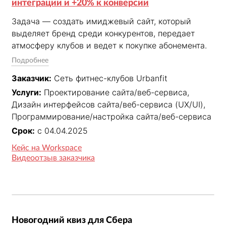
интеграции и +20% к конверсии
Задача — создать имиджевый сайт, который 
выделяет бренд среди конкурентов, передает 
атмосферу клубов и ведет к покупке абонемента.

✓ Разработали новый сайт в мягкой неоновой 
Подробнее
эстетикой, с 3D-персонажем и микроанимациями

Заказчик:
Сеть фитнес-клубов Urbanfit
✓ Продумали структуру под сценарии целевой 
Услуги:
Проектирование сайта/веб-сервиса,
аудитории, связали сайт с CRM Fitbase и 
Дизайн интерфейсов сайта/веб-сервиса (UX/UI),
реализовали 3 интеграции.

Программирование/настройка сайта/веб-сервиса
✓ Сделали удобную админку для менеджеров, 
чтобы менеджеры управляли контентом без 
Срок:
с 04.04.2025
участия разработчиков.

Кейс на Workspace
✓ После запуска конверсия выросла на 20%.
Видеоотзыв заказчика
Новогодний квиз для Сбера