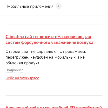
Мобильные приложения
4
Climatec: сайт и экосистема сервисов для
систем форсуночного увлажнения воздуха
Старый сайт не справлялся с продажами: 
перегружен, неудобен на мобильных и не 
объяснял продукт. 

Разработали сайт, который раскрывает решения, 
Подробнее
ведет к заявке и объединяет цифровые сервисы.

Кейс на Workspace
✓ Переосмыслили структуру и навигацию под 
B2C и B2B.

✓ Обновили дизайн и разработали 3D-анимацию, 
которая объясняет, как работает продукт. 

✓ Собрали экосистему: личный кабинет, 
Карьерный сайт с масштабной 3D разработкой