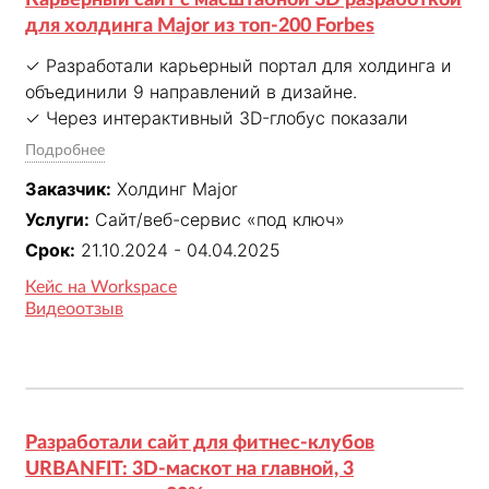
приложение, Telegram-бот и единую админку.

для холдинга Major из топ-200 Forbes
✓ Настроили интеграцию с сервером ОВЕН и 
спроектировали общий бэкенд для сайта и 
✓ Разработали карьерный портал для холдинга и 
сервисов
объединили 9 направлений в дизайне.

✓ Через интерактивный 3D-глобус показали 
масштаб бизнеса и разные карьерные треки. 

Подробнее
✓ Упростили поиск вакансий и отклик, чтобы 
Заказчик:
Холдинг Major
кандидатам было проще ориентироваться внутри 
Услуги:
Сайт/веб-сервис «под ключ»
компании. 

✓ Для HR-команды разработали удобную 
Срок:
21.10.2024 - 04.04.2025
админку, чтобы снизить их нагрузку. 

Кейс на Workspace
✓ Запустили проект за 6 месяцев вместо 
Видеоотзыв
стандартных 9–12
Разработали сайт для фитнес-клубов
URBANFIT: 3D-маскот на главной, 3