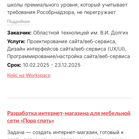
школы премиального уровня, который учитывает 
требования Рособрнадзора, не перегружает 
пользователей контентом и усиливает имидж.

Подробнее
✓ Разработали дизайн с интерактивной подачей 
Заказчик:
Областной технолицей им. В.И. Долгих
ключевых смыслов.

Услуги:
Проектирование сайта/веб-сервиса,
✓ Пересобрали структуру, упростили навигацию, 
Дизайн интерфейсов сайта/веб-сервиса (UX/UI),
внедрили каталог программ и подключили 
Программирование/настройка сайта/веб-сервиса
онлайн-оплату.

✓ Разработали 4 формы обратной связи и 
Срок:
10.02.2025 - 23.12.2025
масштабируемую админку

Кейс на Workspace
✓ Настроили SEO и аналитику

✓ Страницы загружаются < 2 секунд, а объем 
контента сократили в 10 раз
Разработка интернет-магазина для мебельной
сети «Пора спать»
Задача — создать интернет-магазин, готовый к 