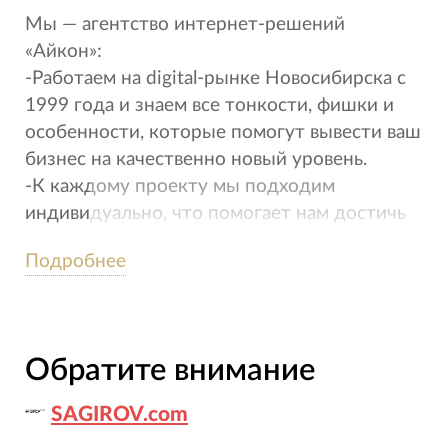
Мы — агентство интернет-решений
«Айкон»:
-Работаем на digital-рынке Новосибирска c
1999 года и знаем все тонкости, фишки и
особенности, которые помогут вывести ваш
бизнес на качественно новый уровень.
-К каждому проекту мы подходим
индивидуально, что помогает нам достичь
лучшего результата в разумные сроки.
Подробнее
Благодаря этому наши клиенты
обращаются к нам снова, даже спустя 5 лет.
-Являемся сертифицированным золотым
партнером компании «1С-Битрикс» и
Обратите внимание
качественно внедряем их продукты в
бизнес.
SAGIROV.com