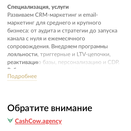
Специализация, услуги
Развиваем CRM-маркетинг и email-
маркетинг для среднего и крупного
бизнеса: от аудита и стратегии до запуска
канала с нуля и ежемесячного
сопровождения. Внедряем программы
лояльности, триггерные и LTV-цепочки,
реактивацию базы, персонализацию и CDP.
Работаем на выручку из CRM-канала, LTV,
Подробнее
повторные продажи и ROMI. Платформы:
Sendsay, Mindbox, Unisender, Maxma.
Отрасли: интернет-магазины, бренды,
подписочные сервисы, ритейл, B2B,
Обратите внимание
страхование, промышленность, финсектор,
автодилеры.
CashCow.agency