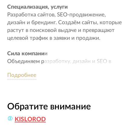
Специализация, услуги
Разработка сайтов, SEO-продвижение,
дизайн и брендинг. Создаём сайты, которые
растут в поисковой выдаче и превращают
целевой трафик в заявки и продажи.
Сила компании
Объединяем разработку, дизайн и SEO в
единую систему.
Подробнее
Создаём сайты, где структура, интерфейсы
и контент изначально связаны с задачами
поискового продвижения и долгосрочного
Обратите внимание
роста бизнеса.
KISLOROD
Особенности работы с заказчиками