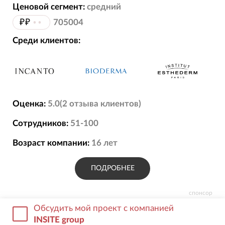
Мы принимаем решения с расчётом на
Ценовой сегмент:
средний
долгий горизонт.
₽₽
••
705004
Среди клиентов:
Поэтому ещё на этапе проектирования,
дизайна и разработки учитываем не только
текущие задачи проекта, но и его
дальнейшее развитие, продвижение и
масштабирование.
Оценка:
5.0
(
2
отзыва
клиентов)
Сотрудников:
51-100
Такой подход позволяет создавать решения,
которые остаются эффективными по мере
Возраст компании:
16
лет
роста бизнеса.
ПОДРОБНЕЕ
спонсор
Обсудить мой проект с компанией
INSITE group