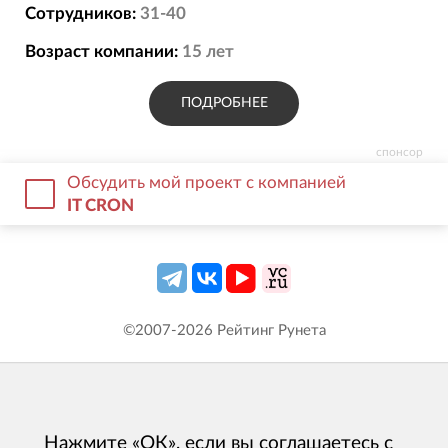
- Каждый этап содержит артефакты,
Сотрудников:
31-40
которые помогают определять где сейчас
Возраст компании:
15
лет
находится проект;
- Профессиональная коммуникация =
ПОДРОБНЕЕ
протоколы, встречи, без бюрократии,
только для достижения результата;
спонсор
- Прозрачность: дейли / викли,
Обсудить мой проект с компанией
промежуточные этапы работ.
IT CRON
©2007-
2026
Рейтинг Рунета
Нажмите «ОК», если вы соглашаетесь с