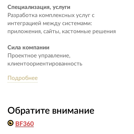
Специализация, услуги
Разработка комплексных услуг с
интеграцией между системами:
приложения, сайты, кастомные решения
Сила компании
Проектное управление,
клиентоориентированность
Подробнее
Особенности работы с заказчиками
Результат нашего проектного управления -
когда клиент счастлив.
Для достижения данного результата
Обратите внимание
используются наш собственный IT CRON
PMO Kit, состоящий из лучших практик
BF360
методологий проектного управления: