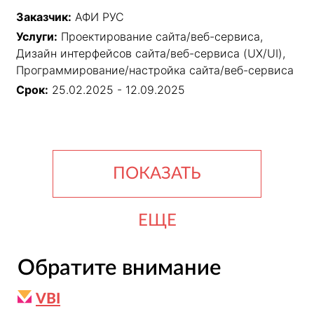
Медленная фильтрация каталога и высокая 
Заказчик:
АФИ РУС
нагрузка на сервер в пиковые периоды продаж.

Услуги:
Проектирование сайта/веб-сервиса,
Решение:

Дизайн интерфейсов сайта/веб-сервиса (UX/UI),
Объединена информация с 8 сайтов в единый 
Программирование/настройка сайта/веб-сервиса
проект, разработано более 40 страниц и 
элементов, оптимизированы запросы к бэк
Срок:
25.02.2025 - 12.09.2025
ПОКАЗАТЬ
ЕЩЕ
Обратите внимание
VBI