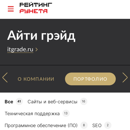
Айти грэйд
itgrade.ru
О КОМПАНИИ
ПОРТФОЛИО
Все
Сайты и веб-сервисы
41
16
Техническая поддержка
13
Программное обеспечение (ПО)
SEO
8
2