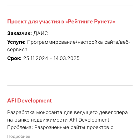
Проект для участия в «Рейтинге Рунета»
Заказчик:
ДАЙС
Услуги:
Программирование/настройка сайта/веб-
сервиса
Срок:
25.11.2024 - 14.03.2025
AFI Development
Разработка моносайта для ведущего девелопера 
на рынке недвижимости AFI Development

Проблема: Разрозненные сайты проектов с 
разным UX. Сложная поддержка легаси-кода. 
Подробнее