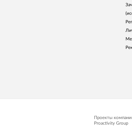
За
(и
Ре
Ли
Ме
Ре
Проекты компани
Proactivity Group