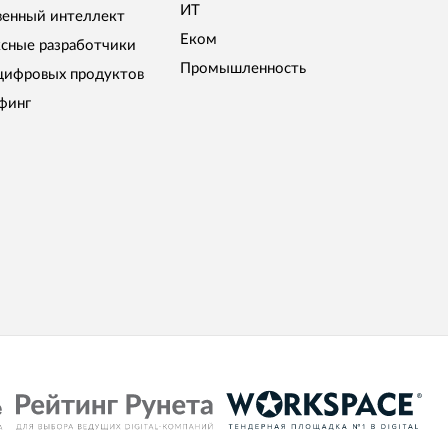
ИТ
венный интеллект
Еком
сные разработчики
Промышленность
цифровых продуктов
финг