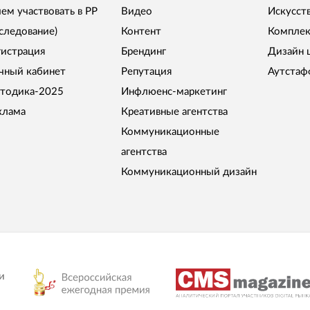
чем участвовать в РР
Видео
Искусст
сследование)
Контент
Комплек
гистрация
Брендинг
Дизайн 
чный кабинет
Репутация
Аутстаф
тодика-2025
Инфлюенс-маркетинг
клама
Креативные агентства
Коммуникационные
агентства
Коммуникационный дизайн
и