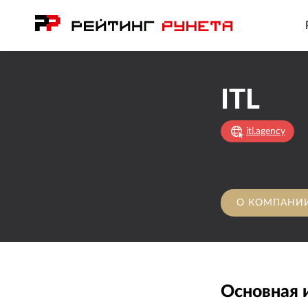
ITL
itl.agency
О КОМПАНИ
Основная