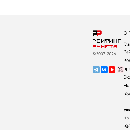
О 
Гла
Ре
©2007-
2026
Ко
пр
Эк
Но
Ко
Уча
Как
Ке