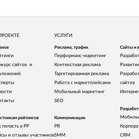
ПРОЕКТЕ
УСЛУГИ
вное
Реклама, трафик
Сайты и 
йтинги
Перформанс-маркетинг
Разработ
нкурс сайтов и
Контекстная реклама
Развити
иложений
Таргетированная реклама
Разрабо
сперты
Работа с маркетплейсами
сайтов
вости
Мобильный маркетинг
Интерне
нтакты
SEO
Разработ
Мобиль
стникам рейтингов
Коммуникации
 попасть в РР
PR
Корпора
йсы и отзывы участников
SMM
CRM