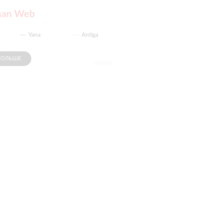
man Web
Yana
Antiga
LegionPC
БОЛЬШЕ
СПОНСОР