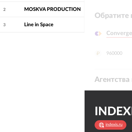
MOSKVA PRODUCTION
2
Обратите 
Line in Space
3
Converge
Converge
960000
Агентства 
INDEX
indexis.ru