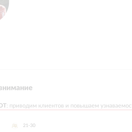
внимание
OT
OT
:
:
приводим клиентов и повышаем узнаваемос
приводим клиентов и повышаем узнаваемос
21-30