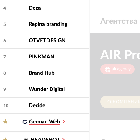
Deza
4
Агентства 
Repina branding
5
OTVETDESIGN
6
AIR Pr
PINKMAN
7
air.agency
Brand Hub
8
Wunder Digital
9
О КОМПАНИ
Decide
10
German Web
HEADSHOT