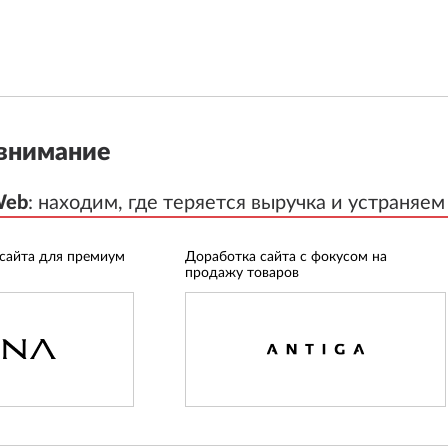
внимание
Web
Web
:
:
находим, где теряется выручка и устраняем
находим, где теряется выручка и устраняем
 сайта для премиум
Доработка сайта с фокусом на
продажу товаров