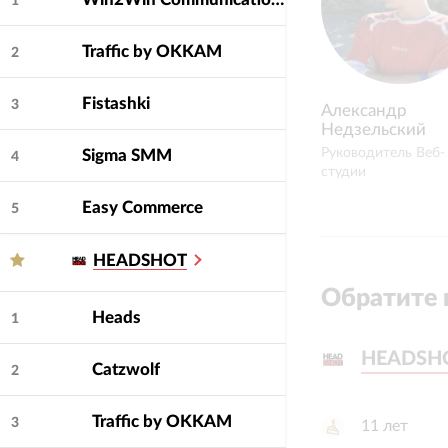
1
Traffic by OKKAM
2
Fistashki
3
Александр
Недзельский
Руководитель Веб-
Sigma SMM
4
студии
Easy Commerce
5
HEADSHOT
Обратите 
Heads
1
HEADSH
HEADSH
Catzwolf
2
Traffic by OKKAM
3
11
лет