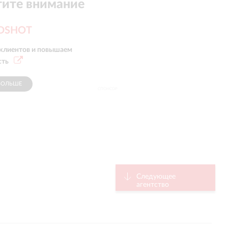
ите внимание
DSHOT
клиентов и повышаем
сть
БОЛЬШЕ
СПОНСОР
Следующее
агентство