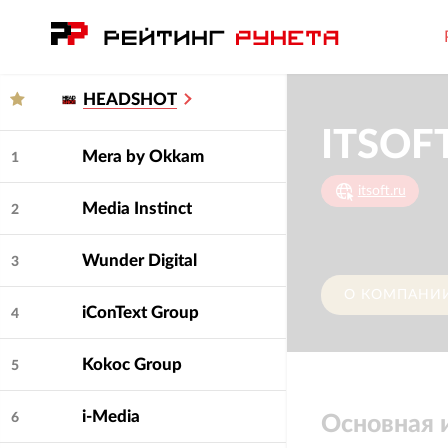
HEADSHOT
ITSOF
Mera by Okkam
1
itsoft.ru
Media Instinct
2
Wunder Digital
3
О КОМПАНИ
iConText Group
4
Kokoc Group
5
i-Media
6
Основная