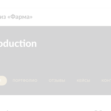
из «
Фарма
»
oduction
И
ПОРТФОЛИО
ОТЗЫВЫ
КЕЙСЫ
КОН