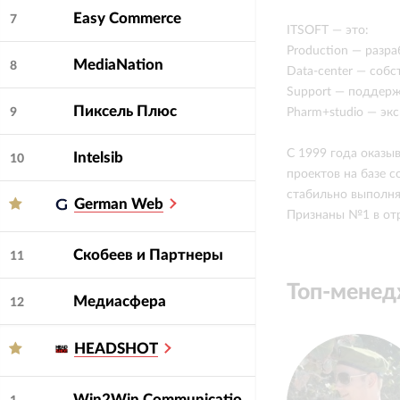
Easy Commerce
7
ITSOFT — это:
Production — разра
MediaNation
8
Data-center — собст
Support — поддерж
Пиксель Плюс
Pharm+studio — эк
9
С 1999 года оказы
Intelsib
10
проектов на базе с
стабильно выполня
German Web
Признаны №1 в отра
Скобеев и Партнеры
11
Топ-мене
Медиасфера
12
HEADSHOT
Win2Win Communications