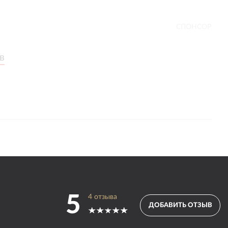
СПОНСОР
в
в
5
4
отзыва
ДОБАВИТЬ ОТЗЫВ