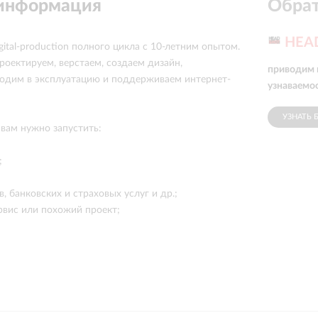
 информация
Обрат
HEA
igital-production полного цикла с 10-летним опытом.
роектируем, верстаем, создаем дизайн,
приводим 
одим в эксплуатацию и поддерживаем интернет-
узнаваемо
УЗНАТЬ 
 вам нужно запустить:
;
в, банковских и страховых услуг и др.;
ервис или похожий проект;
ределенные программы и сезонные акции.