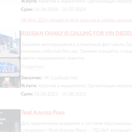
зонами по ключевым направлениям работы платфо
Услуги:
Креатив в маркетинге, Организация мероп
посетитель уходил со стенда с пониманием о том, ч
Срок:
01.06.2024 - 31.07.2024
VK Fest 2024 прошёл в пяти городах и собрал рекор
Результат

В рамках 2 дней фестиваля удалось привлечь боле
RUSSIAN FAMILY IS CALLING FOR VIN DIESE
приложения
Заказчик интегрировался в гоночный фестиваль Gar
гоночных событий России. Помимо концепта стенда
ивенте максимально охватно

Подробнее
В преддверии крупнейшего фестиваля популярный рэ
Заказчик:
VK Сообщества
позвал помериться мастерством легендарного кин
опубликовал приглашение, адресованное Вину, запу
Услуги:
Креатив в маркетинге, Организация мероп
приглашением для актера появился прямо на Тайм
Срок:
01.06.2025 - 31.08.2025
Твоё Альтер Реко
Для привлечения внимания к системе персональны
спецпроект «Твоё Альтер Реко» — TG-бот, который