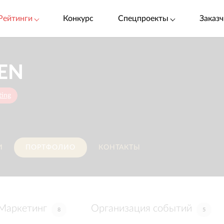
Рейтинги
Конкурс
Спецпроекты
Заказч
EN
ting
И
ПОРТФОЛИО
КОНТАКТЫ
Маркетинг
Организация событий
8
5