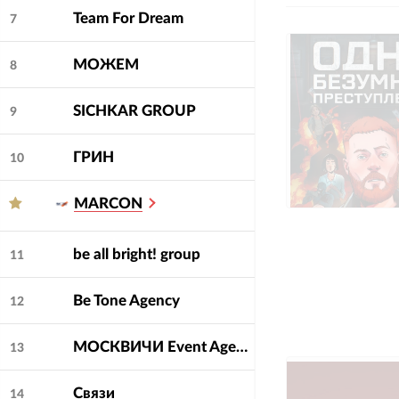
Team For Dream
7
МОЖЕМ
8
SICHKAR GROUP
9
ГРИН
10
MARCON
be all bright! group
11
Be Tone Agency
12
МОСКВИЧИ Event Agency
13
Связи
14