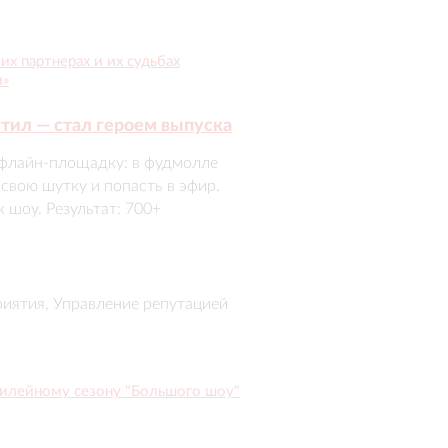
х партнерах и их судьбах
и»
тил — стал героем выпуска
флайн-площадку: в фудмолле 
вою шутку и попасть в эфир. 
шоу. Результат: 700+ 
ыросло на 4 п.п. (до 21%), 
иложение VK Видео установили 
риятия, Управление репутацией
билейному сезону "Большого шоу"