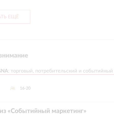
ТЬ ЕЩЁ
внимание
GNA
GNA
:
:
торговый, потребительский и событийный
торговый, потребительский и событийный
16-20
из «
Событийный маркетинг
»