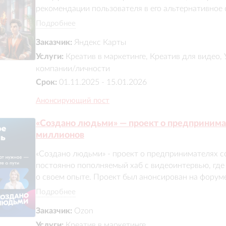
рекомендации пользователя в его альтернативное с
технология стала наглядной, эмоциональной и вовле
Подробнее
Заказчик:
Яндекс Карты
Результат:

Проект привлек 34 000+ пользователей и охватил б
Услуги:
Креатив в маркетинге, Креатив для видео,
усилила имидж «Яндекс Карт» как умного и персона
компании/личности
аудиторию в исследование ленты рекомендаций.
Срок:
01.11.2025 - 15.01.2026
Анонсирующий пост
«Создано людьми» — проект о предприним
миллионов
«Создано людьми» - проект о предпринимателях со
постоянно пополняемый хаб с видеоинтервью, где
о своем опыте. Проект был анонсирован на форум
масштабирован через Первый канал, арт-фотовыс
Подробнее
план» и уникальный стенд в виде панельного дома 
Заказчик:
Ozon
За 2 месяца охват превысил 8 млн, а истории на ТВ
получили 300+ заявок от предпринимателей и бол
Услуги:
Креатив в маркетинге