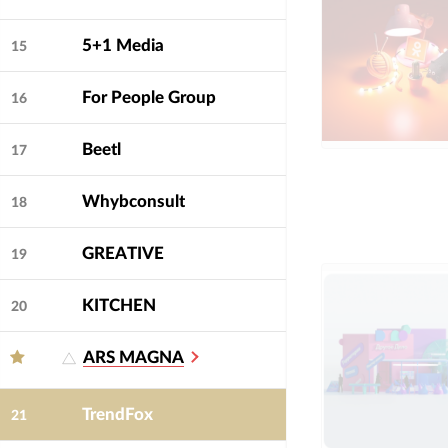
5+1 Media
15
For People Group
16
Beetl
17
Whybconsult
18
GREATIVE
19
KITCHEN
20
ARS MAGNA
TrendFox
21