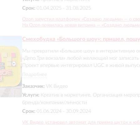
запуске
Срок:
01.04.2025 - 31.08.2025
Ozon запустил платформу «Создано людьми» — о свои
На Ozon появилась новая витрина — «Создано людьм
Смехобудка «Большого шоу»: пришел, пошу
Мы превратили «Большое шоу» в интерактивную о
«Депо.Три вокзала» любой желающий мог записать с
Проект впервые интегрировал UGC в живой выпуск 
участников, 2000+ шуток, охват 6 млн. Знание шоу в
Подробнее
общее время просмотра увеличилось на 68%, а пр
Заказчик:
VK Видео
500+ новых пользователей.
Услуги:
Креатив в маркетинге, Организация мероп
бренда/компании/личности
Срок:
01.06.2024 - 30.09.2024
VK Видео установил автомат для приема шуток к ю