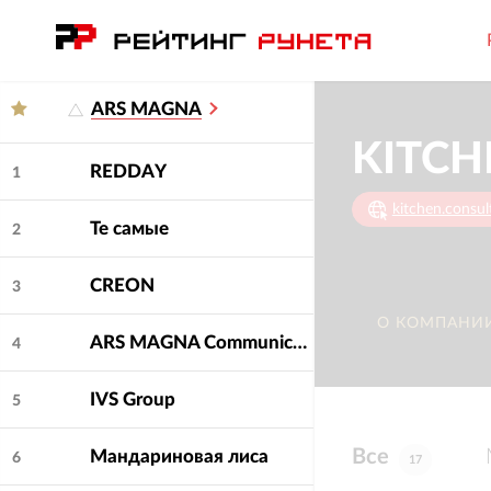
ARS MAGNA
KITCH
REDDAY
1
kitchen.consul
Те самые
2
CREON
3
О КОМПАНИ
ARS MAGNA Communication Group
4
IVS Group
5
Все
Мандариновая лиса
6
17