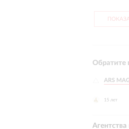
ПОКАЗА
Обратите 
ARS MA
ARS MA
15
лет
Агентства 