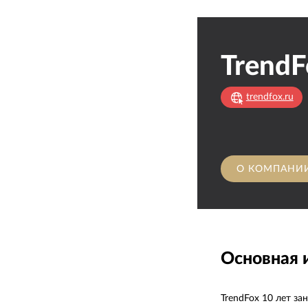
TrendF
trendfox.ru
О КОМПАНИ
Основная
TrendFox 10 лет з