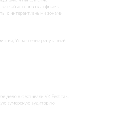
нцепцию и наполнение 
светкой авторов платформы. 
ть  с интерактивными зонами. 
ля тех, кто любит уделять 
 о питомцах и обустройству 
риятии.
риятия, Управление репутацией
 дело в фестиваль VK Fest так, 
ую зумерскую аудиторию

тивный стенд с несколькими 