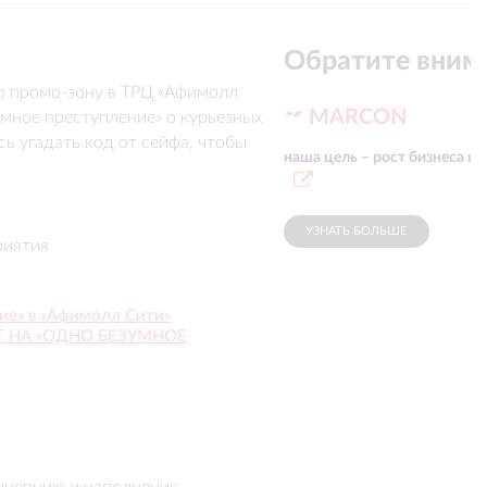
Обратите вним
 промо-зону в ТРЦ «Афимолл 
MARCON
мное преступление» о курьезных 
 угадать код от сейфа, чтобы 
наша цель – рост бизнеса в
х ограблений. Через промо-зону 
трировались в боте акции.
УЗНАТЬ БОЛЬШЕ
риятия
ие» в «Афимолл Сити»
Т НА «ОДНО БЕЗУМНОЕ