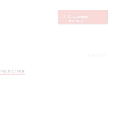
Следующее
агентство
СПОНСОР
 маркетинг
 маркетинг