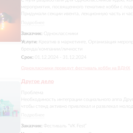
С нуля разработали для Одноклассников идею, ко
мероприятия, посвященного тематике хобби с под
Придумали секции ивента, лекционную часть и час
Авторы ОК провели более десятка мастер-классов д
Подробнее
время творчеству, рукоделию, садоводству, заботе
Заказчик:
Одноклассники
дома. Более 3500 посетителей побывали на мероп
Услуги:
Креатив в маркетинге, Организация мероп
бренда/компании/личности
Срок:
01.12.2024 - 31.12.2024
Одноклассники проведут фестиваль хобби на ВДНХ
Другое дело
Проблема

Необходимость интеграции социального аппа Другое
чтобы стенд активно привлекал и развлекал молод
Подробнее
Решение

Заказчик:
Фестиваль “VK Fest”
Мы с нуля разработали и произвели яркий интерак