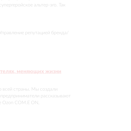
упергеройское альтер-эго. Так 
кающей.

олее 4 млн человек. Кампания 
 Управление репутацией бренда/
льного сервиса и вовлекла 
ателях, меняющих жизни
 всей страны. Мы создали 
 предприниматели рассказывают 
е Ozon COM.E ON, 
тавку в ММОМА, книгу «Крупный 
на ПМЭФ. 

 - 10 млн зрителей. Мы 
ее 100 публикаций в СМИ о 