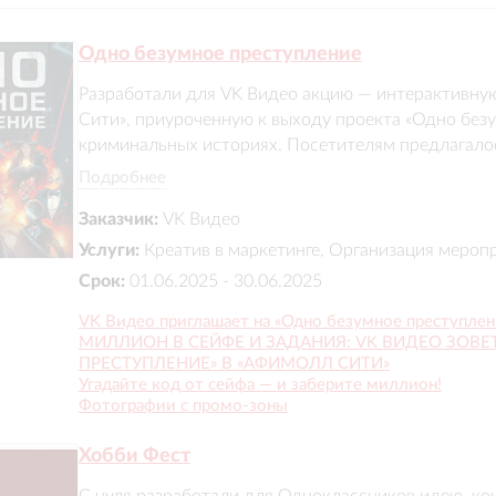
Одно безумное преступление
Разработали для VK Видео акцию — интерактивную
Сити», приуроченную к выходу проекта «Одно безу
криминальных историях. Посетителям предлагалось
выиграть приз, погружаясь в атмосферу комедийны
Подробнее
прошло более 4000 человек, 2000 человек зарегис
Заказчик:
VK Видео
Услуги:
Креатив в маркетинге, Организация мероп
Срок:
01.06.2025 - 30.06.2025
VK Видео приглашает на «Одно безумное преступлен
МИЛЛИОН В СЕЙФЕ И ЗАДАНИЯ: VK ВИДЕО ЗОВЕ
ПРЕСТУПЛЕНИЕ» В «АФИМОЛЛ СИТИ»
Угадайте код от сейфа — и заберите миллион!
Фотографии с промо-зоны
Хобби Фест