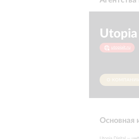
Агентства 
Utopia 
utopiait.ru
О КОМПАНИ
Основная
Utopia Digital — ц