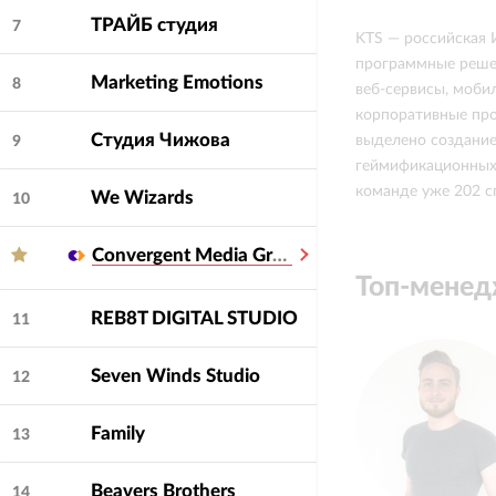
ТРАЙБ студия
7
KTS — российская 
программные решен
Мarketing Emotions
8
веб-сервисы, моби
корпоративные про
Студия Чижова
выделено создание
9
геймификационных 
команде уже 202 с
We Wizards
10
Convergent Media Group
Топ-мене
REB8T DIGITAL STUDIO
11
Seven Winds Studio
12
Family
13
Beavers Brothers
14