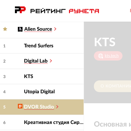
Alien Source
KTS
Trend Surfers
1
kts.tech
Digital Lab
2
KTS
3
О КОМПАНИ
Utopia Digital
4
DVOR Studio
5
Креативная студия Сирена
6
Основная