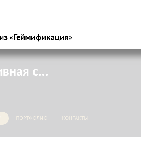
из «
Геймификация
»
Креативная студия Сирена
И
ПОРТФОЛИО
КОНТАКТЫ