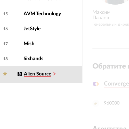
Максим
AVM Technology
15
Павлов
Генеральный дире
JetStyle
16
Mish
17
Sixhands
18
Обратите 
Alien Source
Converge
Converge
960000