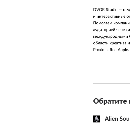
DVOR Studio — сту
и интерактивные о
Помогаем компани
аудиторией через 
международными б
области креатива и 
Proxima, Red Apple.
Обратите 
Alien Sou
Alien Sou