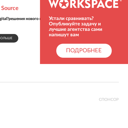
 Source
Устали сравнивать?
gital?решения нового поколения
Опубликуйте задачу и
лучшие агентства сами
напишут вам
БОЛЬШЕ
СПОНСОР
ПОДРОБНЕЕ
СПОНСОР