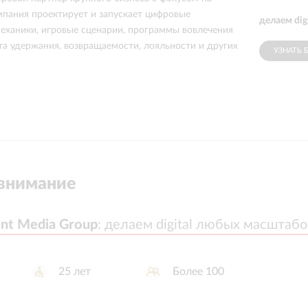
пания проектирует и запускает цифровые
делаем dig
еханики, игровые сценарии, программы вовлечения
та удержания, возвращаемости, лояльности и других
УЗНАТЬ 
внимание
nt Media Group
nt Media Group
:
:
делаем digital любых масштабо
делаем digital любых масштабо
25
лет
Более 100