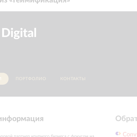
из «
Геймификация
»
Digital
И
ПОРТФОЛИО
КОНТАКТЫ
 информация
Обрат
Conv
ифровой партнер крупного бизнеса с фокусом на