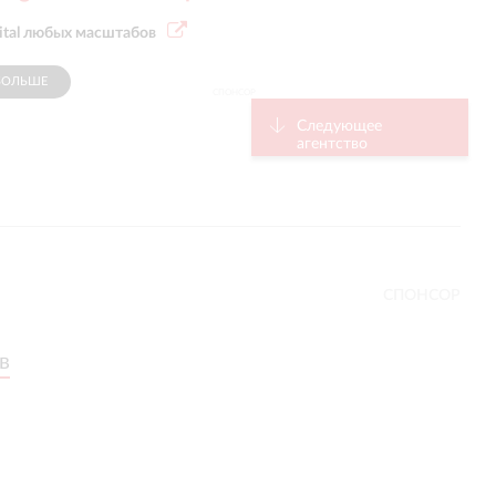
ital любых масштабов
БОЛЬШЕ
СПОНСОР
Следующее
агентство
СПОНСОР
в
в