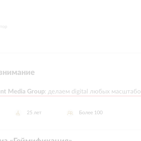
ктор
внимание
nt Media Group
nt Media Group
:
:
делаем digital любых масштабо
делаем digital любых масштабо
25
лет
Более 100