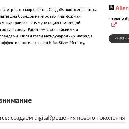
Alien
дия игрового маркетинга. Создаём кастомные игры
пыты для брендов на игровых платформах.
создаем di
ям выстраивать коммуникацию с молодой
игровую среду. Работаем с российскими и
рендами. Обладатели международных наград в
УЗНАТЬ 
эффективности, включая Effie, Silver Mercury,
внимание
rce
rce
:
:
создаем digital?решения нового поколения
создаем digital?решения нового поколения