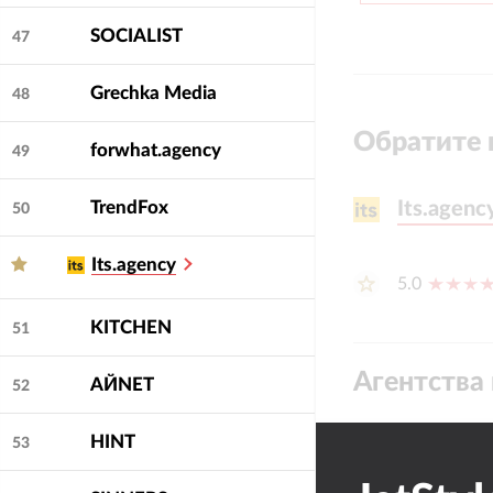
SOCIALIST
47
Grechka Media
48
Обратите 
forwhat.agency
49
Its.agenc
Its.agenc
TrendFox
50
Its.agency
5.0
KITCHEN
51
Агентства 
АЙNET
52
HINT
53