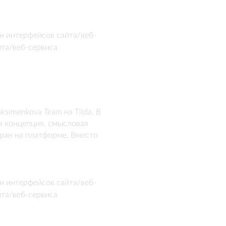
 концепции подготовлены 
а.
н интерфейсов сайта/веб-
йта/веб-сервиса
imenkova Team на Tilda. В 
 концепция, смысловая 
бран на платформе. Вместо 
 кастомизированное решение: 
илистику. Лендинг работает 
oom с экспертом агентства.
н интерфейсов сайта/веб-
йта/веб-сервиса