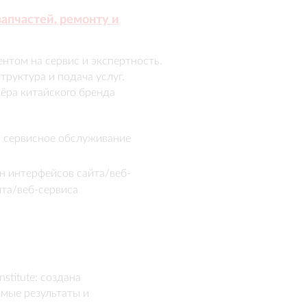
запчастей, ремонту и
том на сервис и экспертность. 
руктура и подача услуг. 
ёра китайского бренда 
авлены удобные формы заявок. 
инструментом для 
 и сервисное обслуживание
аказов.
н интерфейсов сайта/веб-
йта/веб-сервиса
titute: создана 
ые результаты и 