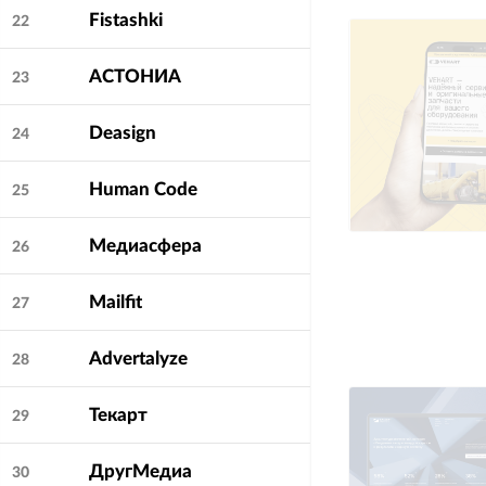
Fistashki
22
АСТОНИА
23
Deasign
24
Human Code
25
Медиасфера
26
Mailfit
27
Advertalyze
28
Текарт
29
ДругМедиа
30