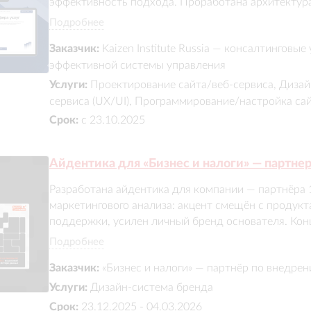
эффективность подхода. Проработана архитектура
методологии и отраслевые кейсы. Подготовлены пр
Подробнее
выполнена сборка на Tilda. Решение помогает нагл
Заказчик:
Kaizen Institute Russia — консалтинговы
использовать сайт как инструмент презентации и 
эффективной системы управления
Услуги:
Проектирование сайта/веб-сервиса, Дизай
сервиса (UX/UI), Программирование/настройка са
Срок:
с 23.10.2025
Айдентика для «Бизнес и налоги» — партне
Разработана айдентика для компании — партнёра 1
маркетингового анализа: акцент смещён с продукта 
поддержки, усилен личный бренд основателя. Конц
поэтапного роста бизнеса («кубик за кубиком»), ре
Подробнее
графику, паттерны и фирменные формы. Дополните
Заказчик:
«Бизнес и налоги» — партнёр по внедре
коммуникации в цифровых каналах.
Услуги:
Дизайн-система бренда
Срок:
23.12.2025 - 04.03.2026