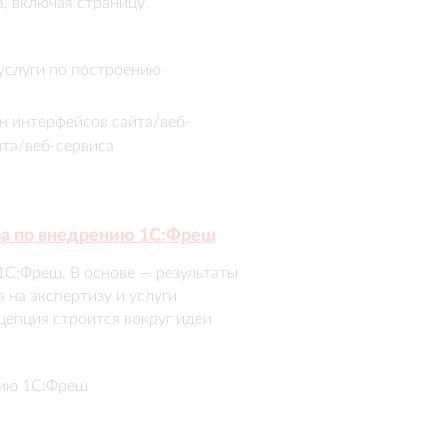
, включая страницу 
ототип, тексты и дизайн, 
ядно раскрыть ценность услуг и 
е услуги по построению
привлечения клиентов.
н интерфейсов сайта/веб-
йта/веб-сервиса
ра по внедрению 1С:Фреш
С:Фреш. В основе — результаты 
на экспертизу и услуги 
епция строится вокруг идеи 
ализована через модульную 
льно разработан маскот для 
нию 1С:Фреш