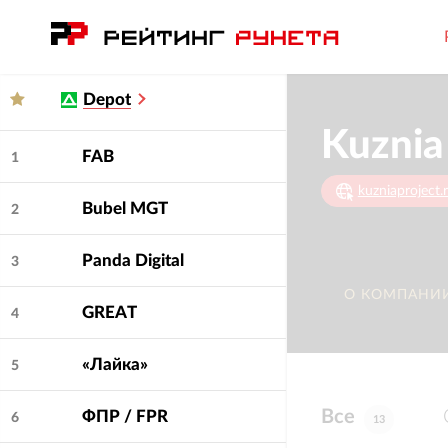
Depot
Kuznia
FAB
1
kuzniaproject.
Bubel MGT
2
Panda Digital
3
О КОМПАНИ
GREAT
4
«Лайка»
5
Все
ФПР / FPR
6
13