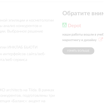
Обратите вним
рной эпиляции и косметологии 
Depot
ы анализ конкурентов и 
ции. Выбранное решение 
наши работы вошли в учебн
в качестве основного УТП был 
маркетингу и дизайну
ицированных специалистов. 
ологии ИНКЛАБ БЬЮТИ
листом, дизайн и сборка сайта.
УЗНАТЬ БОЛЬШЕ
н интерфейсов сайта/веб-
йта/веб-сервиса
architects на Tilda. В рамках 
онкурентов, подготовлены три 
пция «Баланс»: акцент на 
у, сочетании дизайна, 