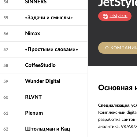
JetStyl
SINNERS
54
jetstyle.ru
«Задачи и смыслы»
55
Nimax
56
О КОМПАНИ
«Простыми словами»
57
CoffeeStudio
58
Wunder Digital
59
Основная
RLVNT
60
Специализация, ус
Комплексный digita
Plenum
61
Средняя оценка
5.
клиентами:
разработка сайтов
аналитика, VR/AR/
Штольцман и Кац
62