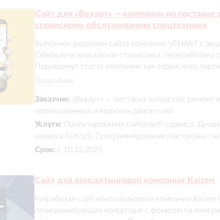
Сайт для «Вехарт» — компании по поставке 
сервисному обслуживанию спецтехники
Выполнен редизайн сайта компании VEHART с акцен
Обновлена визуальная стилистика, переработана ст
Подчёркнут статус компании как сервисного партн
запчастей. Детализированы процессы работы, доб
Подробнее
Сайт стал более презентабельным и эффективным 
Заказчик:
«Вехарт» — поставка запчастей, ремонт
коммуникации с клиентами и привлечения новых з
промышленных и морских двигателей
Услуги:
Проектирование сайта/веб-сервиса, Дизай
сервиса (UX/UI), Программирование/настройка са
Срок:
с 10.12.2025
Сайт для консалтинговой компании Kaizen
Разработан сайт консалтинговой компании Kaizen Ins
позиционирующая концепция с фокусом на измерим