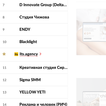
D Innovate Group (DeltaClick, Soda, Dinamica, Bench!, Deltaplan, Cube)
7
Студия Чижова
8
ENDY
9
Blacklight
10
Its.agency
Креативная студия Сирена
11
Sigma SMM
12
YELLOW YETI
13
Реклама и человек (РИЧ)
14