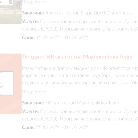
Подробнее
функциональности, качества и стоимости. На базе
Заказчик:
Архитектурное бюро BOYKO architects
прототип, тексты, дизайн и выполнена сборка сайт
Услуги:
Проектирование сайта/веб-сервиса, Дизай
сервиса (UX/UI), Программирование/настройка са
Срок:
15.01.2025 - 03.06.2025
Лендинг HR-агентства Maximenkova Team
Разработан экспресс-лендинг для HR-агентства Maks
короткие сроки подготовлены мудборд, визуальная
структура и дизайн-макет, после чего сайт был со
полностью стандартных блоков предложено более
Подробнее
базовые элементы адаптированы под фирменную ст
Заказчик:
HR-агентство Maximenkova Team
как сайт-визитка и ведёт аудиторию к записи на Z
Услуги:
Проектирование сайта/веб-сервиса, Дизай
сервиса (UX/UI), Программирование/настройка са
Срок:
25.12.2024 - 04.03.2025