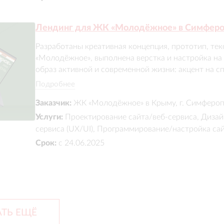
Лендинг для ЖК «Молодёжное» в Симфер
Разработаны креативная концепция, прототип, тек
«Молодёжное», выполнена верстка и настройка на T
образ активной и современной жизни: акцент на сп
городом и природой. Через графику и анимации по
Подробнее
молодых семей. Дизайн формирует динамичный и 
Заказчик:
ЖК «Молодёжное» в Крыму, г. Симферо
комплекса и выстраивает эмоциональную коммуни
Услуги:
Проектирование сайта/веб-сервиса, Дизай
сервиса (UX/UI), Программирование/настройка са
Срок:
с 24.06.2025
ТЬ ЕЩЁ