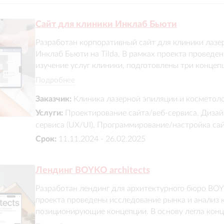
Сайт для клиники Инклаб Бьюти
Разработан корпоративный сайт для клиники лазе
Инклаб Бьюти на Tilda. В рамках проекта проведен
изучение услуг клиники, подготовлены три концеп
усилило позиционирование медицинской клиники, 
Подробнее
сделан акцент на медицинскую лицензию и сертиф
Заказчик:
Клиника лазерной эпиляции и космет
Разработаны структура с разделами услуг и прайс-
Услуги:
Проектирование сайта/веб-сервиса, Дизай
сервиса (UX/UI), Программирование/настройка са
Срок:
11.11.2024 - 26.02.2025
Лендинг BOYKO architects
Разработан лендинг для архитектурного бюро BOYKO 
проекта проведены исследование рынка и анализ к
позиционирующие концепции. В основу легла конце
комплексном подходе к архитектуре и строительств