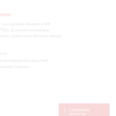
ополе
сты и дизайн лендинга ЖК 
ilda. В основе концепции — 
орте, развитии и балансе между 
дчеркнуты сценарии жизни для 
привлекательный образ жилого 
поль
кацию с аудиторией.
н интерфейсов сайта/веб-
йта/веб-сервиса
Следующее
агентство