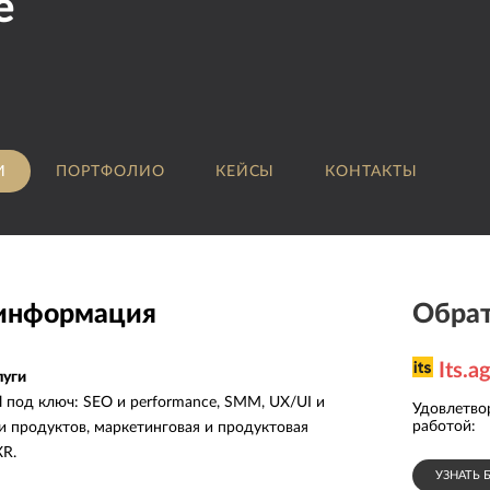
e
И
ПОРТФОЛИО
КЕЙСЫ
КОНТАКТЫ
 информация
Обрат
Its.a
луги
l под ключ: SEO и performance, SMM, UX/UI и
Удовлетворенность
С
0
5.0
работой
:
с
 и продуктов, маркетинговая и продуктовая
XR.
УЗНАТЬ 