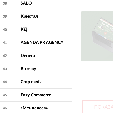
SALO
38
Кристал
39
КД
40
AGENDA PR AGENCY
41
Denero
42
В точку
43
Crop media
44
Easy Commerce
45
ПОКАЗА
«Менделеев»
46