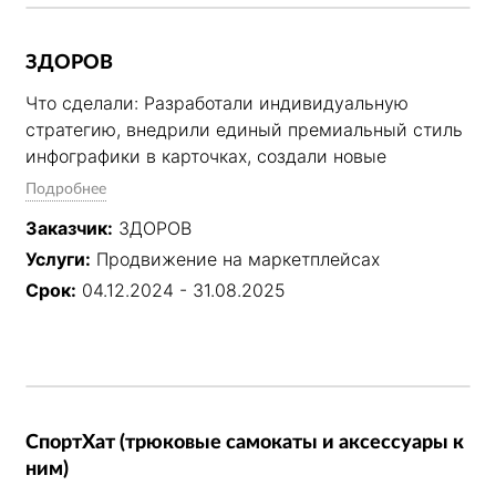
повышение конверсии карточек.
ЗДОРОВ
Что сделали: Разработали индивидуальную 
стратегию, внедрили единый премиальный стиль 
инфографики в карточках, создали новые 
товарные позиции. Полностью взяли на себя SEO-
Подробнее
оптимизацию, управление внутренней рекламой, 
Заказчик:
ЗДОРОВ
контроль цен и юнит-экономики, работу с 
Услуги:
Продвижение на маркетплейсах
отзывами, поставками и техподдержкой.

Срок:
04.12.2024 - 31.08.2025
Результат: Стабильный рост продаж за счёт 
системного подхода: прозрачная отчётность, 
вывод новых товаров в топ, эффективное 
управление рекламными кампаниями и 
повышение конверсии карточек.
СпортХат (трюковые самокаты и аксессуары к
ним)