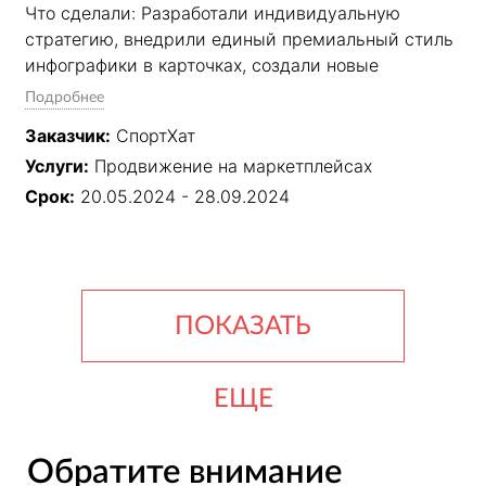
Что сделали: Разработали индивидуальную 
стратегию, внедрили единый премиальный стиль 
инфографики в карточках, создали новые 
товарные позиции. Полностью взяли на себя SEO-
Подробнее
оптимизацию, управление внутренней рекламой, 
Заказчик:
СпортХат
контроль цен и юнит-экономики, работу с 
Услуги:
Продвижение на маркетплейсах
отзывами, поставками и техподдержкой.

Срок:
20.05.2024 - 28.09.2024
Результат: Стабильный рост продаж за счёт 
системного подхода: прозрачная отчётность, 
вывод новых товаров в топ, эффективное 
управление рекламными кампаниями и 
ПОКАЗАТЬ
повышение конверсии карточек.
ЕЩЕ
Обратите внимание