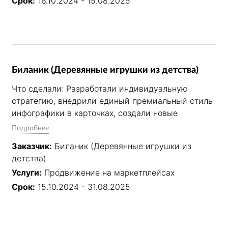
Срок:
16.10.2024 - 15.08.2025
системного подхода: прозрачная отчётность, 
вывод новых товаров в топ, эффективное 
управление рекламными кампаниями и 
повышение конверсии карточек.
Биланик (Деревянные игрушки из детства)
Что сделали: Разработали индивидуальную 
стратегию, внедрили единый премиальный стиль 
инфографики в карточках, создали новые 
товарные позиции. Полностью взяли на себя SEO-
Подробнее
оптимизацию, управление внутренней рекламой, 
Заказчик:
Биланик (Деревянные игрушки из
контроль цен и юнит-экономики, работу с 
детства)
отзывами, поставками и техподдержкой.

Услуги:
Продвижение на маркетплейсах
Результат: Стабильный рост продаж за счёт 
Срок:
15.10.2024 - 31.08.2025
системного подхода: прозрачная отчётность, 
вывод новых товаров в топ, эффективное 
управление рекламными кампаниями и 