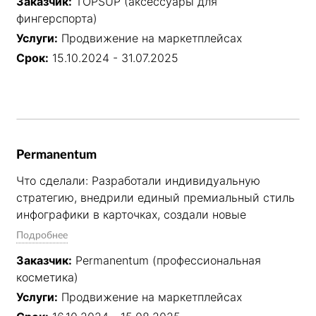
Заказчик:
TOPSUP (аксессуары для
контроль цен и юнит-экономики, работу с 
фингерспорта)
отзывами, поставками и техподдержкой.

Услуги:
Продвижение на маркетплейсах
Результат: Стабильный рост продаж за счёт 
Срок:
15.10.2024 - 31.07.2025
системного подхода: прозрачная отчётность, 
вывод новых товаров в топ, эффективное 
управление рекламными кампаниями и 
повышение конверсии карточек.
Permanentum
Что сделали: Разработали индивидуальную 
стратегию, внедрили единый премиальный стиль 
инфографики в карточках, создали новые 
товарные позиции. Полностью взяли на себя SEO-
Подробнее
оптимизацию, управление внутренней рекламой, 
Заказчик:
Permanentum (профессиональная
контроль цен и юнит-экономики, работу с 
косметика)
отзывами, поставками и техподдержкой.

Услуги:
Продвижение на маркетплейсах
Результат: Стабильный рост продаж за счёт 