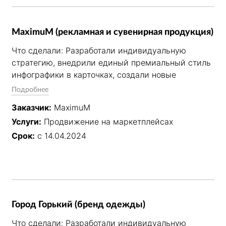
MaximuM (рекламная и сувенирная продукция)
Что сделали: Разработали индивидуальную 
стратегию, внедрили единый премиальный стиль 
инфографики в карточках, создали новые 
товарные позиции. Полностью взяли на себя SEO-
Подробнее
оптимизацию, управление внутренней рекламой, 
Заказчик:
MaximuM
контроль цен и юнит-экономики, работу с 
Услуги:
Продвижение на маркетплейсах
отзывами, поставками и техподдержкой.

Срок:
с 14.04.2024
Результат: Стабильный рост продаж за счёт 
системного подхода: прозрачная отчётность, 
вывод новых товаров в топ, эффективное 
управление рекламными кампаниями и 
повышение конверсии карточек.
Город Горький (бренд одежды)
Что сделали: Разработали индивидуальную 