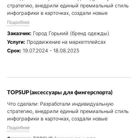
стратегию, внедрили единый премиальный стиль 
инфографики в карточках, создали новые 
товарные позиции. Полностью взяли на себя SEO-
Подробнее
оптимизацию, управление внутренней рекламой, 
Заказчик:
Город Горький (бренд одежды)
контроль цен и юнит-экономики, работу с 
Услуги:
Продвижение на маркетплейсах
отзывами, поставками и техподдержкой.

Срок:
19.07.2024 - 18.08.2025
Результат: Стабильный рост продаж за счёт 
системного подхода: прозрачная отчётность, 
вывод новых товаров в топ, эффективное 
управление рекламными кампаниями и 
повышение конверсии карточек.
TOPSUP (аксессуары для фингерспорта)
Что сделали: Разработали индивидуальную 
стратегию, внедрили единый премиальный стиль 
инфографики в карточках, создали новые 
товарные позиции. Полностью взяли на себя SEO-
Подробнее
оптимизацию, управление внутренней рекламой, 