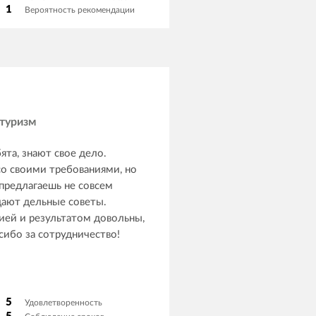
1
Вероятность рекомендации
ом. Глядя теперь на
, я вижу какие сырые, на мой
кты они выпускают. Так вот, что
последний часть счета за сайт,
ь Александр говорит, что они
ль и потратили на его
туризм
ята, знают свое дело.
о своими требованиями, но
 предлагаешь не совсем
дают дельные советы.
ей и результатом довольны,
сибо за сотрудничество!
5
Удовлетворенность