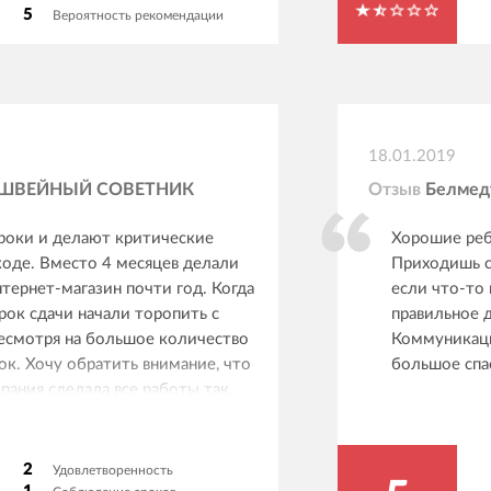
5
Вероятность рекомендации
тестировщик
портфолио их
взгляд, прое
бы оплатить 
руководител
делали моду
18.01.2019
ШВЕЙНЫЙ СОВЕТНИК
Отзыв
Белмед
роки и делают критические
Хорошие реб
коде. Вместо 4 месяцев делали
Приходишь с
тернет-магазин почти год. Когда
если что-то
ок сдачи начали торопить с
правильное 
несмотря на большое количество
Коммуникаци
к. Хочу обратить внимание, что
большое спа
пания сделала все работы так,
шу на 100% от программиста и
ройках сайта, ничего изменить
у. Все исправления ошибок
2
Удовлетворенность
та, после того, как мы оплатили,