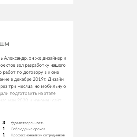
МШМ
ь Александр, он же дизайнер и
оектов вел разработку нашего
о работ по договору в июне
ание в декабре 2019г. Дизайн
ерез три месяца, но мобильную
али подготовить на этапе
час май 2020 и наконец сайт
о 12 мес), но с кучей
 ошибок. Я днями сидел и
ибки на сайте, которые они не
3
Удовлетворенность
предлагали уже оплачивать. По
1
Соблюдение сроков
1
Профессионализм сотрудников
 у них внештатным