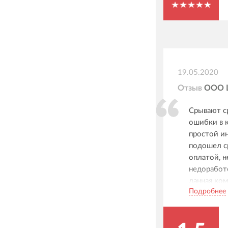
19.05.2020
Отзыв
ООО 
Срывают с
ошибки в 
простой ин
подошел ср
оплатой, 
недоработо
данная ком
Подробнее
что я зави
сам в наст
уже не мог
работы сай