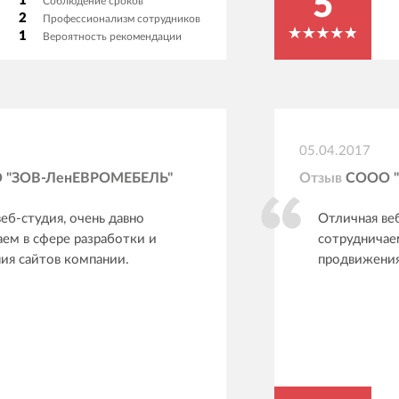
5
1
Соблюдение сроков
2
Профессионализм сотрудников
ными. Для сравнения, мы
1
Вероятность рекомендации
боту по написанию редиректа в
Ламантим у фрилансера.
выполняет работу за 800р,
считает 9100рублей. Ставят
 на формах модули, за которые
ют. Поводом написания
05.04.2017
ьного
 "ЗОВ-ЛенЕВРОМЕБЕЛЬ"
Отзыв
СООО "
еб-студия, очень давно
Отличная веб
ем в сфере разработки и
сотрудничае
ия сайтов компании.
продвижения