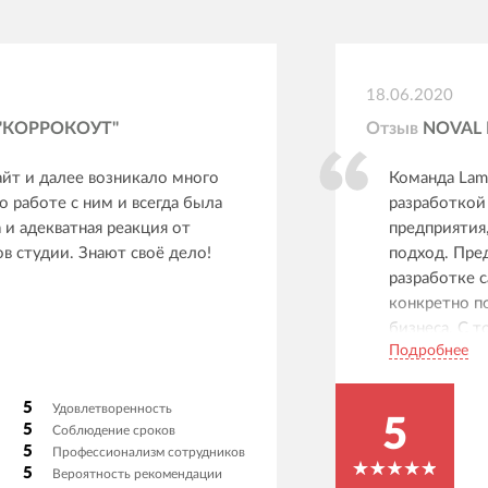
18.06.2020
"КОРРОКОУТ"
Отзыв
NOVAL 
йт и далее возникало много
Команда Lam
о работе с ним и всегда была
разработкой
и адекватная реакция от
предприятия
 студии. Знают своё дело!
подход. Пре
разработке 
конкретно п
бизнеса. С т
Подробнее
представлен
красиво. Что
поддержки, 
5
Удовлетворенность
5
связи по лю
5
Соблюдение сроков
5
Профессионализм сотрудников
отвечают он
5
Вероятность рекомендации