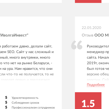
22.05.2020
ИволгаИнвест"
Отзыв
ООО 
 работаем давно, делали сайт,
Руководител
аем SEO. Сайт у нас сложный и
менеджер пр
ный, много внутрянки, много
сайта. Начал
го что нет на рынке Беларуси, -
2019г, оконч
 на ура. Нам нравится, что они
был готов ч
сли что-то не получается, то не
версию обещ
 говорят прямо и предлагают
верстки. Сей
Подробнее
ние. Тоже самое по срокам:
готов (прошл
срывы, то пишут как есть. По SEO
замечаний и
ота проделана успешно. Домен
описывал ош
5
Удовлетворенность
1.5
 но за полгода трафик привели
заметили и 
5
Соблюдение сроков
5
Профессионализм сотрудников
мы довольны.
итогу я был