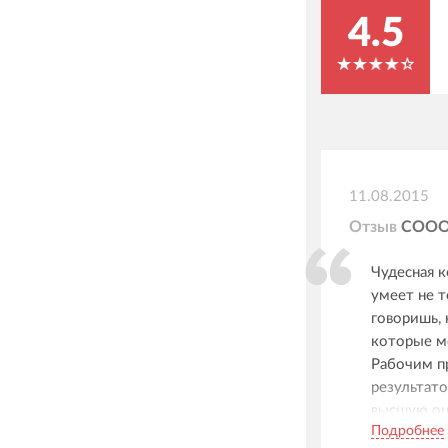
4.5
11.08.2015
Отзыв
СООО 
Чудесная к
умеет не т
говоришь, 
которые мо
Рабочим п
результат
высшую оц
Подробнее
исключени