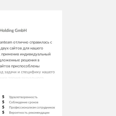
Holding GmbH
anteam отлично справилась с
 двух сайтов для нашего
, применив индивидуальный
дложенные решения в
сайтов приспособлены
од задачи и специфику нашего
очки зрения визуального
ия всё выполнено современно и
 касается клиентской
команда была и остаётся на
5
Удовлетворенность
бым вопросам, причём
5
Соблюдение сроков
5
Профессионализм сотрудников
и оперативно.
5
Вероятность рекомендации