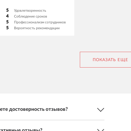
твенный программист. Когда он
тогда точно поставлю 5. Спасибо!
5
Удовлетворенность
4
Соблюдение сроков
5
Профессионализм сотрудников
5
Вероятность рекомендации
ПОКАЗАТЬ ЕЩЕ
ете достоверность отзывов?
егативные отзывы?