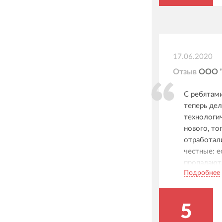
17.06.2020
Отзыв
ООО "
С ребятами
теперь дел
технологич
нового, то
отработали
честные: е
пропадают,
Подробнее
новое реше
если есть 
также раб
5
был новый,
хороший, 