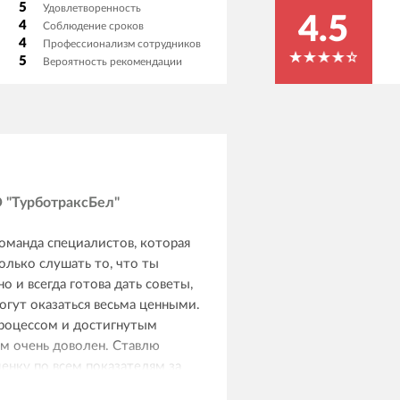
5
Удовлетворенность
4.5
4
Соблюдение сроков
4
Профессионализм сотрудников
5
Вероятность рекомендации
"ТурботраксБел"
оманда специалистов, которая
олько слушать то, что ты
но и всегда готова дать советы,
гут оказаться весьма ценными.
роцессом и достигнутым
ом очень доволен. Ставлю
енку по всем показателям за
ем сроков - объективно ребятам