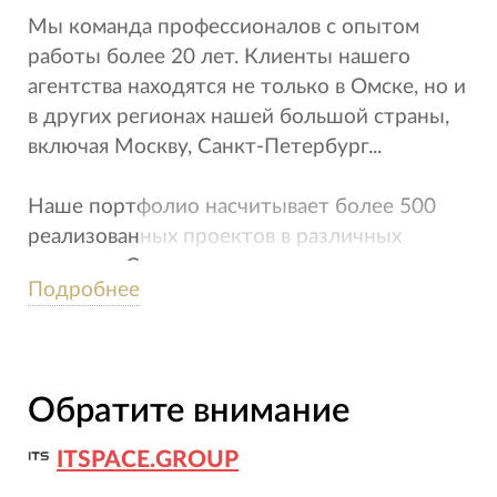
Мы команда профессионалов с опытом
работы более 20 лет. Клиенты нашего
агентства находятся не только в Омске, но и
в других регионах нашей большой страны,
включая Москву, Санкт-Петербург...
Наше портфолио насчитывает более 500
реализованных проектов в различных
отраслях. С большинством компаний мы
Подробнее
работаем не один год. Наша цель -
долгосрочное сотрудничество. Поэтому
качество оказываемых услуг для нас стоит
на 1 месте. Работа на результат - вот девиз
Обратите внимание
Leo Agency.
ITSPACE.GROUP