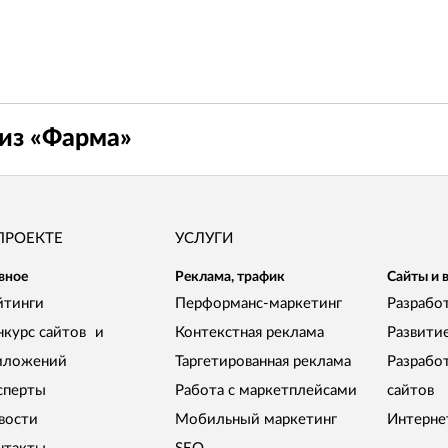
из «
Фарма
»
ПРОЕКТЕ
УСЛУГИ
вное
Реклама, трафик
Сайты и 
йтинги
Перформанс-маркетинг
Разработ
нкурс сайтов и
Контекстная реклама
Развити
иложений
Таргетированная реклама
Разрабо
сперты
Работа с маркетплейсами
сайтов
вости
Мобильный маркетинг
Интерне