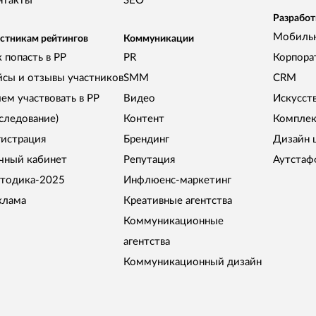
нтакты
SEO
Разработ
Мобиль
стникам рейтингов
Коммуникации
 попасть в РР
PR
Корпора
йсы и отзывы участников
SMM
CRM
чем участвовать в РР
Видео
Искусст
сследование)
Контент
Комплек
гистрация
Брендинг
Дизайн 
чный кабинет
Репутация
Аутстаф
тодика-2025
Инфлюенс-маркетинг
клама
Креативные агентства
Коммуникационные
агентства
Коммуникационный дизайн