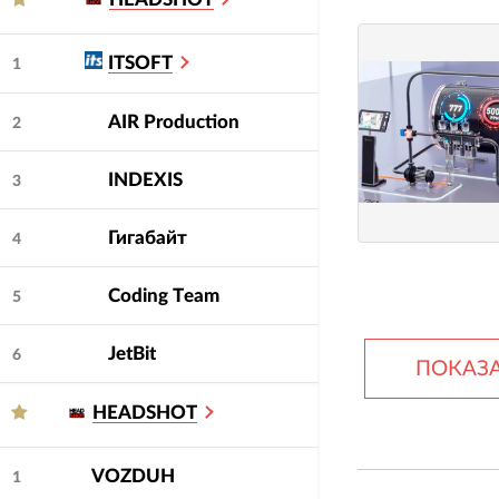
ITSOFT
1
AIR Production
2
INDEXIS
3
Гигабайт
4
Сoding Тeam
5
JetBit
6
ПОКАЗА
HEADSHOT
VOZDUH
1