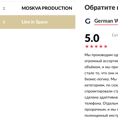
Обратите 
MOSKVA PRODUCTION
2
German 
German 
Line in Space
3
5.0
Сут
Мы производим оде
огромный ассортим
объёмом, и мы при
стало то, что они н
бизнес-логику. Мы
категориям, по сез
Ксения
спроектировали стр
сделана адаптивна
Основатель
телефона. Отдельн
German Hair
о
German Web
прозрачным, и мы н
полноценный инстр