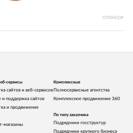
Результат превз
уверены в нём на
СПОНСОР
веб-сервисы
Комплексные
ка сайтов и веб-сервисов
Полносервисные агентства
е и поддержка сайтов
Комплексное продвижение 360
тка и продвижение
По типу заказчика
Подрядчики госструктур
т-магазины
Подрядчики крупного бизнеса