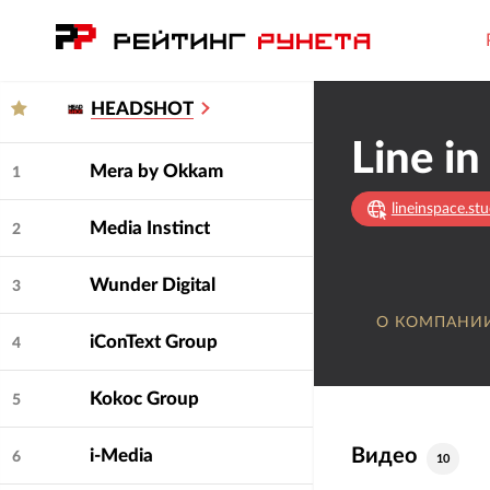
HEADSHOT
Line in
Mera by Okkam
1
lineinspace.stu
Media Instinct
2
Wunder Digital
3
О КОМПАНИ
iConText Group
4
Kokoc Group
5
Видео
i-Media
6
10