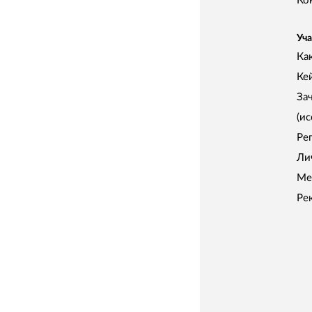
Ко
Уча
Как
Ке
За
(и
Ре
Ли
Ме
Ре