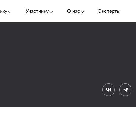
ику
Участнику
О нас
Эксперты