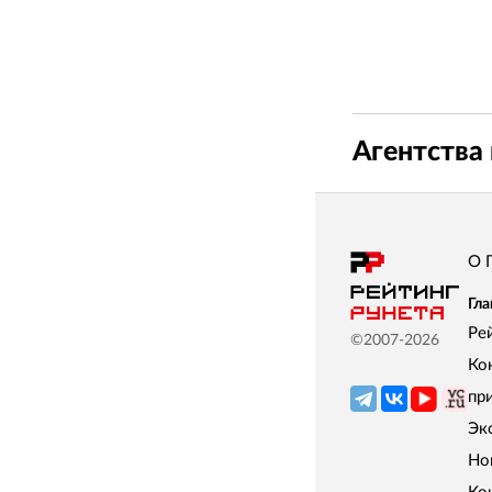
Агентства 
О 
Гла
Ре
©2007-
2026
Ко
пр
Эк
Но