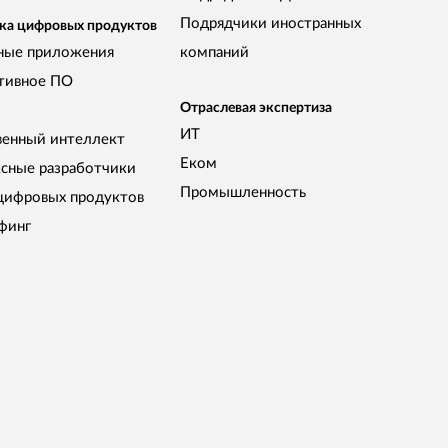
Подрядчики иностранных
ка цифровых продуктов
ные приложения
компаний
тивное ПО
Отраслевая экспертиза
ИТ
венный интеллект
Еком
сные разработчики
Промышленность
цифровых продуктов
финг