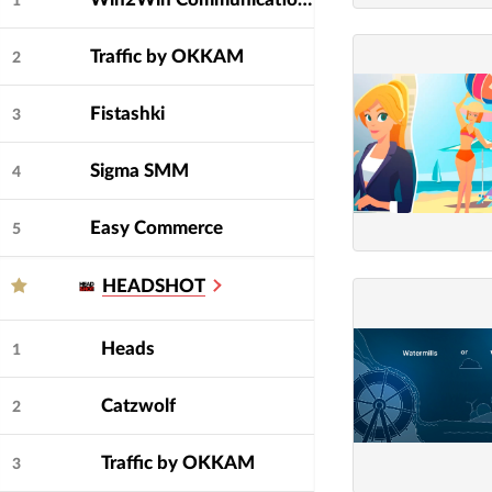
1
Traffic by OKKAM
2
Fistashki
3
Sigma SMM
4
Easy Commerce
5
HEADSHOT
Heads
1
Catzwolf
2
Traffic by OKKAM
3