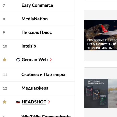
Easy Commerce
7
MediaNation
8
Пиксель Плюс
9
Intelsib
10
German Web
Скобеев и Партнеры
11
Медиасфера
12
HEADSHOT
Win2Win Communications