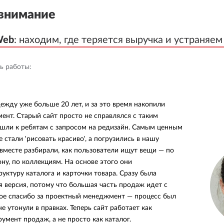
внимание
Web
Web
:
:
находим, где теряется выручка и устраняем
находим, где теряется выручка и устраняем
ь работы:
жду уже больше 20 лет, и за это время накопили
ент. Старый сайт просто не справлялся с таким
шли к ребятам с запросом на редизайн. Самым ценным
е стали 'рисовать красиво', а погрузились в нашу
 вместе разбирали, как пользователи ищут вещи — по
ону, по коллекциям. На основе этого они
уктуру каталога и карточки товара. Сразу была
я версия, потому что большая часть продаж идет с
ое спасибо за проектный менеджмент — процесс был
е утонули в правках. Теперь сайт работает как
умент продаж, а не просто как каталог.