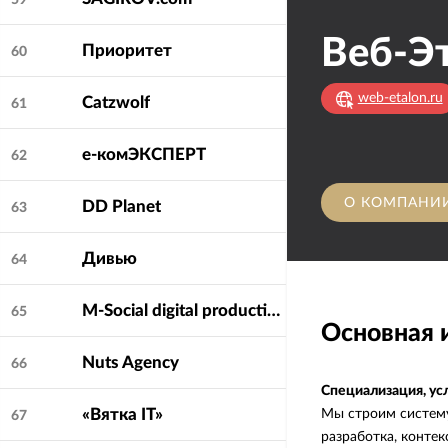
59
Веб-Э
Приоритет
60
web-etalon.ru
Catzwolf
61
е-комЭКСПЕРТ
62
О КОМПАНИ
DD Planet
63
Дивью
64
M-Social digital production agency
65
Основная
Nuts Agency
66
Специализация, ус
«Вятка IT»
Мы строим систему
67
разработка, контек