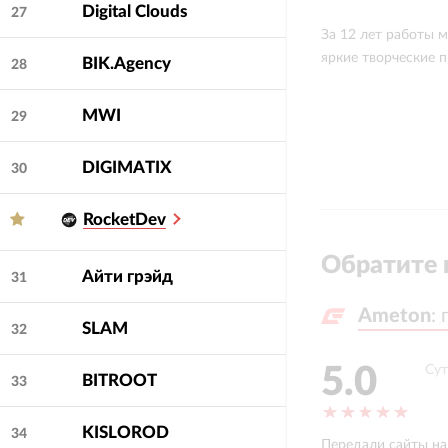
Digital Clouds
27
За 12 лет работы 
яркие творческие 
BIK.Agency
28
MWI
29
DIGIMATIX
30
RocketDev
Обратите 
Айти грэйд
31
Ameton
Ameton
:
:
SLAM
32
5.0
Сут
BITROOT
33
Ирина Лисицына
KISLOROD
34
Передали сайты на
PO сайта