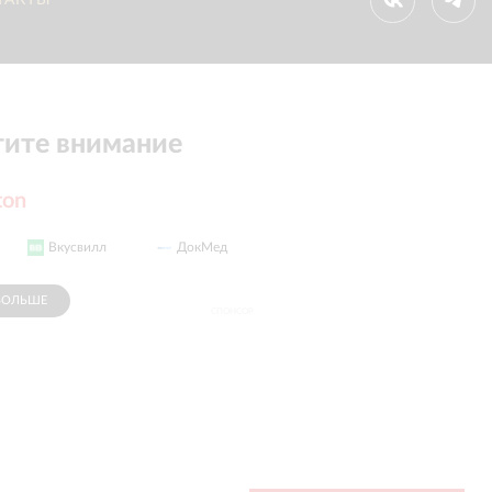
ТАКТЫ
ите внимание
ton
Вкусвилл
ДокМед
КрасныйКарандаш
БОЛЬШЕ
СПОНСОР