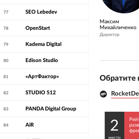
SEO Lebedev
77
Максим
Михайличенко
OpenStart
78
Директор
Kadema Digital
79
Edison Studio
80
«АртФактор»
Обратите 
81
STUDIO 512
RocketDe
RocketDe
82
PANDA Digital Group
83
отка и
Рейти
2
AiR
йтов”
разви
84
фрейм
2024
место