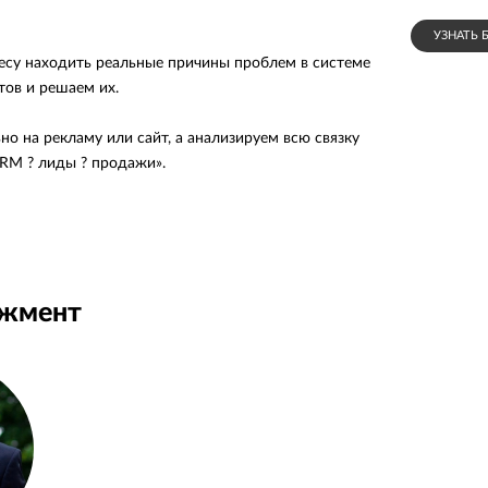
УЗНАТЬ 
су находить реальные причины проблем в системе
тов и решаем их.
о на рекламу или сайт, а анализируем всю связку
CRM ? лиды ? продажи».
ы с заказчиками
м что и как мы делаем без заумных терминов,
ьзу, а не создать видимость сложной работы.
джмент