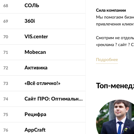
СОЛЬ
68
Сила компании
Мы помогаем бизне
360i
69
привлечения клиен
VIS.center
70
Смотрим не отдельн
«реклама ? сайт ? 
Mobecan
71
Особенности работ
Подробнее
Объясняем клиента
Активика
72
чтобы донести пол
«Всё отлично!»
73
Топ-мене
Сайт ПРO: Оптимальные решения
74
Рецифра
75
AppCraft
76