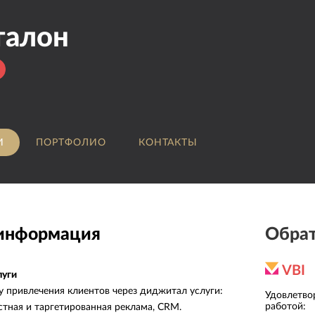
талон
И
ПОРТФОЛИО
КОНТАКТЫ
 информация
Обрат
VBI
луги
 привлечения клиентов через диджитал услуги:
Средняя оценка
Удовлетво
4.6
клиентами:
работой
:
стная и таргетированная реклама, CRM.