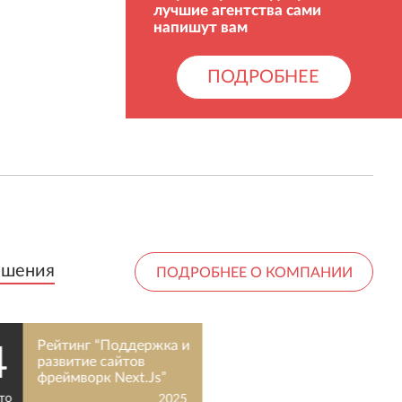
лучшие агентства сами
напишут вам
ПОДРОБНЕЕ
ешения
ешения
ПОДРОБНЕЕ О КОМПАНИИ
Рейтинг “Поддержка и
развитие сайтов
фреймворк Next.Js”
2025