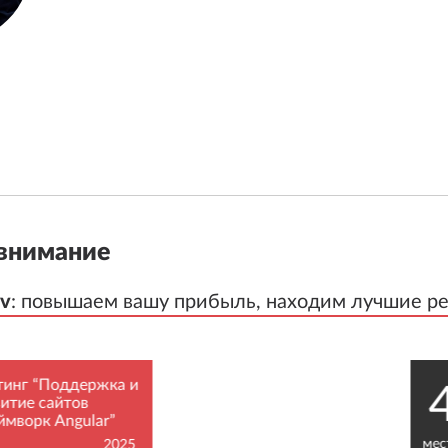
внимание
v
v
:
:
повышаем вашу прибыль, находим лучшие р
повышаем вашу прибыль, находим лучшие р
нг “Поддержка и
4
тие сайтов
ворк Angular”
место
2025