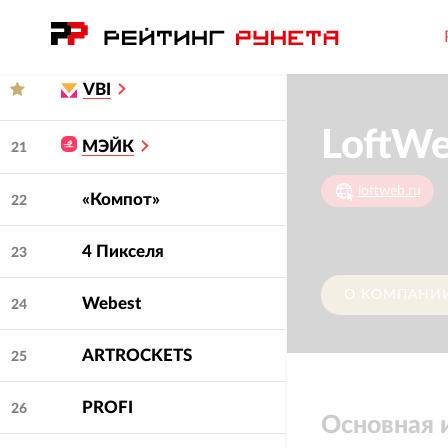
Comly
20
VBI
LoftW
МЭЙК
21
loftweb.ru
«Компот»
22
4 Пикселя
23
О КОМПАНИ
Webest
24
ARTROCKETS
25
PROFI
26
Основная