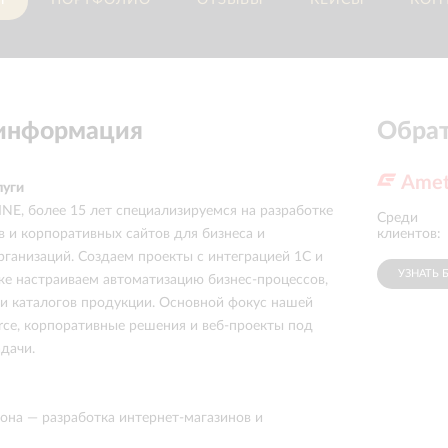
И
ПОРТФОЛИО
ОТЗЫВЫ
КЕЙСЫ
КОН
 информация
Обрат
Ame
луги
NE, более 15 лет специализируемся на разработке
Среди
клиентов:
в и корпоративных сайтов для бизнеса и
рганизаций. Создаем проекты с интеграцией 1С и
УЗНАТЬ 
же настраиваем автоматизацию бизнес-процессов,
и каталогов продукции. Основной фокус нашей
ce, корпоративные решения и веб-проекты под
дачи.
она — разработка интернет-магазинов и
тов с глубокой автоматизацией процессов и