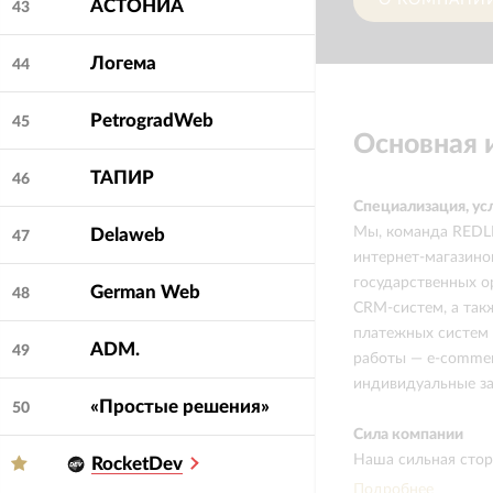
О КОМПАНИ
АСТОНИА
43
Логема
44
PetrogradWeb
45
Основная
ТАПИР
46
Специализация, ус
Мы, команда REDLI
Delaweb
47
интернет-магазино
государственных о
German Web
48
CRM-систем, а так
платежных систем 
ADM.
49
работы — e-commer
индивидуальные за
«Простые решения»
50
Сила компании
Наша сильная стор
RocketDev
корпоративных сай
Подробнее