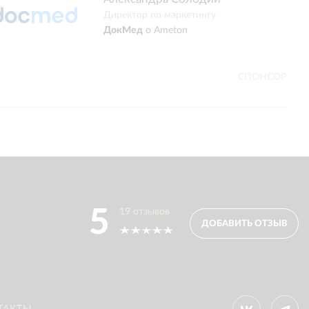
полностью перед
Директор по маркетингу
программу лояль
ДокМед
о
Ameton
сотрудничеством
СПОНСОР
5
19
отзывов
ДОБАВИТЬ ОТЗЫВ