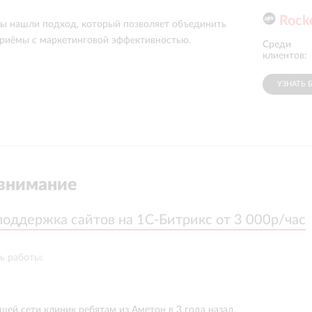
Rock
мы нашли подход, который позволяет объединить
приёмы с маркетинговой эффективностью.
Среди
Московские
Gloria Jeans
окна
клиентов:
УЗНАТЬ 
внимание
поддержка сайтов на 1С-Битрикс от 3 000р/час
поддержка сайтов на 1С-Битрикс от 3 000р/час
ь работы:
шей сети клиник ребятам из Аметон в 3 года назад,