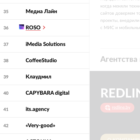
когда меняли техни
ВкусВилл
о
Ameton
Медиа Лайн
35
сайтов доверяем т
проекты, внедрили
ROSO
с МИС и мобильны
36
iMedia Solutions
37
Агентства 
CoffeeStudio
38
Клаудмил
39
REDLI
CAPYBARA digital
40
redline.by
its.agency
41
«Very-good»
42