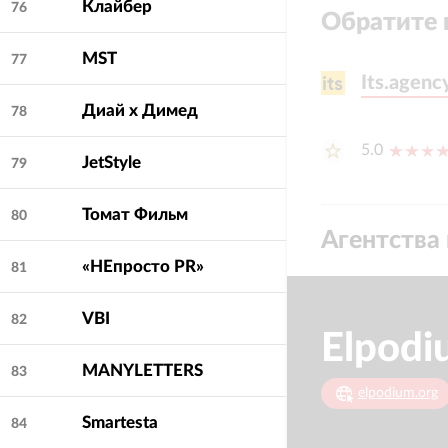
Клайбер
76
Обратите 
MST
77
Its.agenc
Its.agenc
Диай х Димед
78
5.0
JetStyle
79
Томат Фильм
80
Агентства 
«НЕпросто PR»
81
VBI
82
Elpodi
MANYLETTERS
83
elpodium.org
Smartesta
84