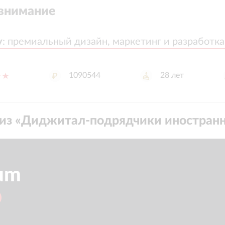
внимание
y
y
:
:
премиальный дизайн, маркетинг и разработк
премиальный дизайн, маркетинг и разработк
1090544
28
лет
из «
Диджитал-подрядчики иностран
um