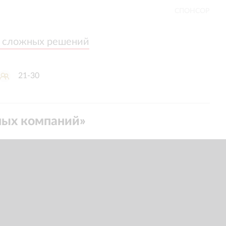
СПОНСОР
а сложных решений
а сложных решений
21-30
ных компаний
»