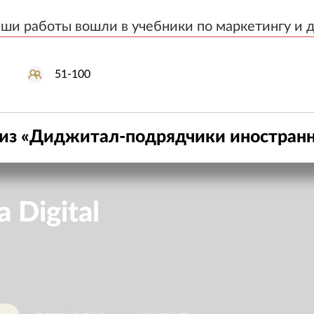
)
аши работы вошли в учебники по маркетингу и 
аши работы вошли в учебники по маркетингу и 
51-100
из «
Диджитал-подрядчики иностран
 Digital