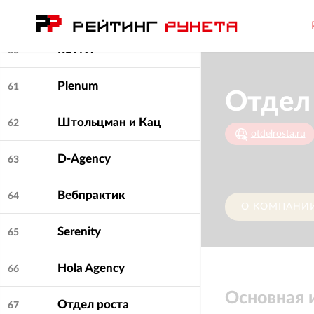
Wunder Digital
59
RLVNT
60
Plenum
61
Отдел
Штольцман и Кац
62
otdelrosta.ru
D-Agency
63
Вебпрактик
64
О КОМПАНИ
Serenity
65
Hola Agency
66
Основная
Отдел роста
67