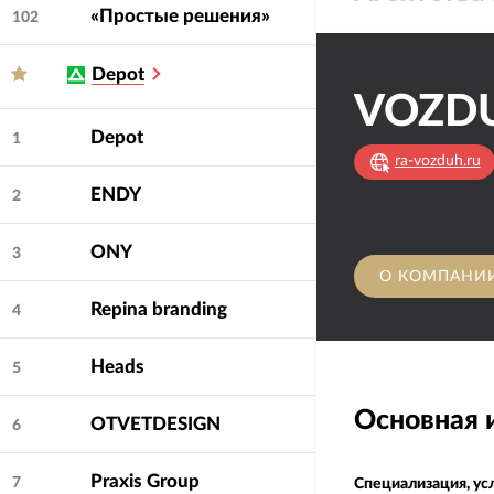
«Простые решения»
102
Depot
Depot
1
ra-vozduh.ru
ENDY
2
ONY
3
О КОМПАНИ
Repina branding
4
Heads
5
Основная
OTVETDESIGN
6
Praxis Group
7
Специализация, ус