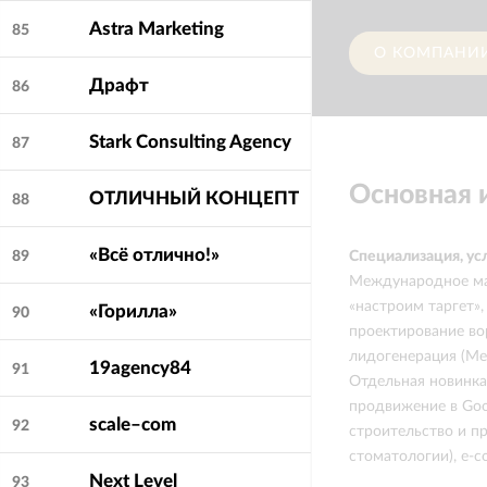
Astra Marketing
85
О КОМПАНИ
Драфт
86
Stark Consulting Agency
87
Основная
ОТЛИЧНЫЙ КОНЦЕПТ
88
«Всё отлично!»
89
Специализация, ус
Международное мар
Средняя оценка
5.0
клиентами:
«настроим таргет»,
«Горилла»
90
проектирование вор
лидогенерация (Met
19agency84
91
Отдельная новинка 
продвижение в Goog
scale–com
92
строительство и п
стоматологии), e-c
Next Level
93