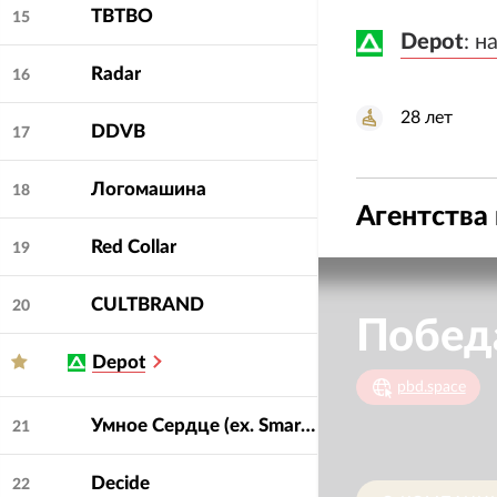
Присоединяйтесь :
TBTBO
15
Depot
Depot
:
:
н
н
Radar
16
28
лет
DDVB
17
Логомашина
18
Агентства 
Red Collar
19
CULTBRAND
20
Победа
Depot
pbd.space
Умное Сердце (ex. SmartHeart)
21
Decide
22