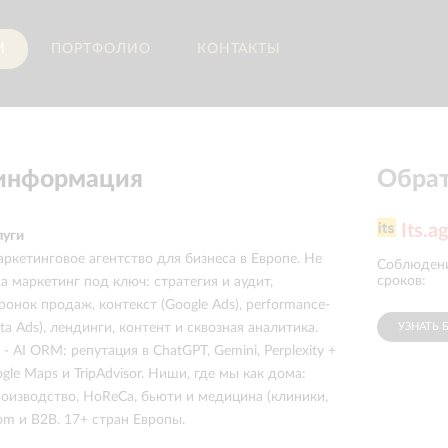
И
ПОРТФОЛИО
КОНТАКТЫ
 информация
Обрат
Its.a
луги
кетинговое агентство для бизнеса в Европе. Не
Удовлетворенность
Соблюден
5.0
работой
:
сроков
:
 а маркетинг под ключ: стратегия и аудит,
онок продаж, контекст (Google Ads), performance-
УЗНАТЬ 
a Ads), лендинги, контент и сквозная аналитика.
- AI ORM: репутация в ChatGPT, Gemini, Perplexity +
le Maps и TripAdvisor. Ниши, где мы как дома:
роизводство, HoReCa, бьюти и медицина (клиники,
om и B2B. 17+ стран Европы.