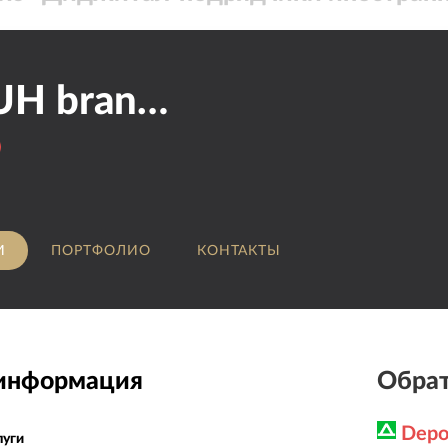
VOZDUH brand & communications
И
ПОРТФОЛИО
КОНТАКТЫ
 информация
Обрат
Depo
луги