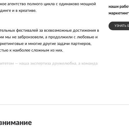
ое агентство полного цикла с одинаково мощной
наши рабо
динге и в креативе.
маркетинг
УЗНАТЬ 
тельных фестивалей за всевозможные достижения в
ми мы не забронзовели, а продолжили с любовью и
ркетинговые и многие другие задачи партнеров,
стью к наиболее сложным из них.
итетом — наша экспертиза дружелюбна, а команда
тзывчива.
ы с заказчиками
ективно работаем с разными рынками и
са, а наша суперспособность — совмещать хороший
едизайна этикетки до рекламной кампании — с
ффективности и следующим за ним бизнес-
внимание