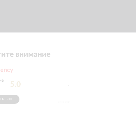
ите внимание
gency
ие
Профессионализм
5.0
5.0
сотрудников
:
БОЛЬШЕ
СПОНСОР