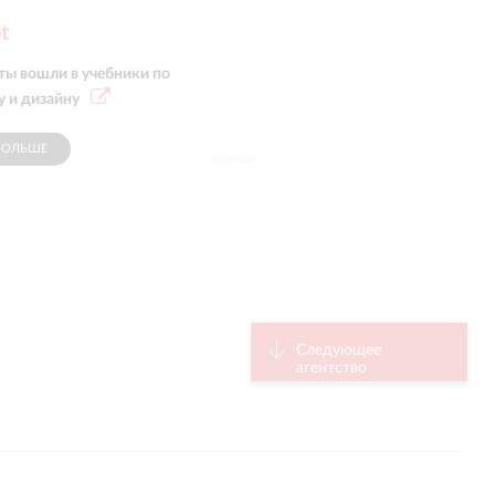
t
ты вошли в учебники по
у и дизайну
БОЛЬШЕ
СПОНСОР
Следующее
агентство