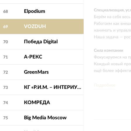
Специализация, ус
Elpodium
68
Берём на себя весь
Работаем как внеш
VOZDUH
69
нанимать и управл
Наша задача — рост
Победа Digital
70
Сила компании
А-РЕКС
Фокусируемся на 
71
Каждый новый прое
ещё более эффекти
GreenMars
72
Особенности работ
Подробнее
КГ «Р.И.М. – ИНТЕРИУМ»
73
Мы работаем как в
функции маркетинг
КОМРЕДА
74
нанимать, обучать 
Встраиваемся в биз
Big Media Moscow
75