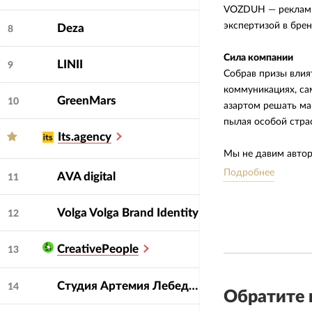
VOZDUH — рекламн
экспертизой в брен
Deza
8
Сила компании
LINII
9
Собрав призы влия
коммуникациях, са
GreenMars
10
азартом решать ма
пылая особой стра
Its.agency
Мы не давим автор
— внимательна и о
Подробнее
AVA digital
11
Особенности работ
Volga Volga Brand Identity
12
Мы одинаково эфф
категориями бизне
CreativePeople
вкус во всём: от р
13
точным расчётом э
результатом.
Студия Артемия Лебедева
14
Обратите 