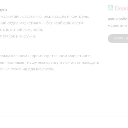
Depo
луги
 маркетинг: стратегию, реализацию и контроль.
наши рабо
ний отдел маркетинга — без необходимости
маркетинг
ять штатной командой.
 заявок и выручки.
УЗНАТЬ 
промышленном и производственном маркетинге.
кт усиливает нашу экспертизу и помогает находить
вные решения для клиентов.
ы с заказчиками
нешний отдел маркетинга. Полностью берём на себя
а, но при этом не находимся в штате: вам не нужно
и управлять командой.
нес, работаем в связке с отделом продаж.