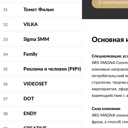
О КОМПАНИ
Томат Фильм
31
VILKA
32
Основная
Sigma SMM
33
Family
34
Специализация, ус
ARS MAGNA Communi
Реклама и человек (РИЧ)
ключевые направле
35
потребительский м
стратегии, творчес
VIDEOSET
36
мероприятия, офо
взаимодействия с 
DOT
37
Сила компании
ENDY
38
ARS MAGNA означае
фраза, а способ с