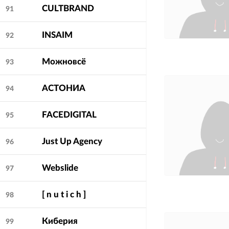
CULTBRAND
91
INSAIM
92
Можновсё
93
АСТОНИА
94
FACEDIGITAL
95
Just Up Agency
96
Webslide
97
[ n u t i c h ]
98
Киберия
99