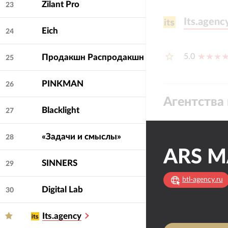
Zilant Pro
23
Its.agenc
Its.agenc
Eich
24
5.0
Продакшн Распродакшн
25
PINKMAN
26
Агентства 
Blacklight
27
«Задачи и смыслы»
28
SINNERS
29
btl-agency.ru
Digital Lab
30
Its.agency