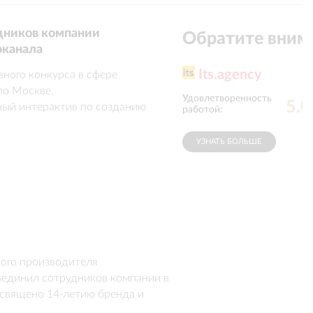
дников компании
Обратите вним
оканала
Its.agency
ого конкурса в сфере 
о Москве, 
Удовлетворенность
Соблюдение
5.0
ый интерактив по созданию 
работой
:
сроков
:
тало программу, которая в 
рными профессиями и 
УЗНАТЬ БОЛЬШЕ
дня стал семейный фуршет для 
ого производителя 
единил сотрудников компании в 
священо 14-летию бренда и 
ка с акцентом на общение и 