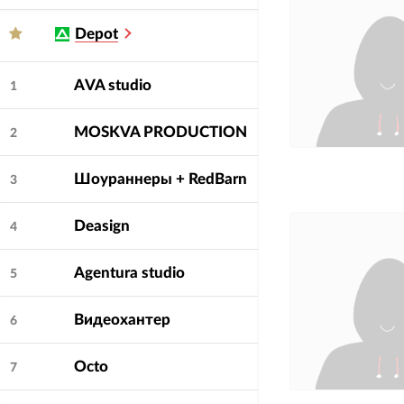
Depot
AVA studio
1
MOSKVA PRODUCTION
2
Шоураннеры + RedBarn
3
Deasign
4
Agentura studio
5
Видеохантер
6
Octo
7