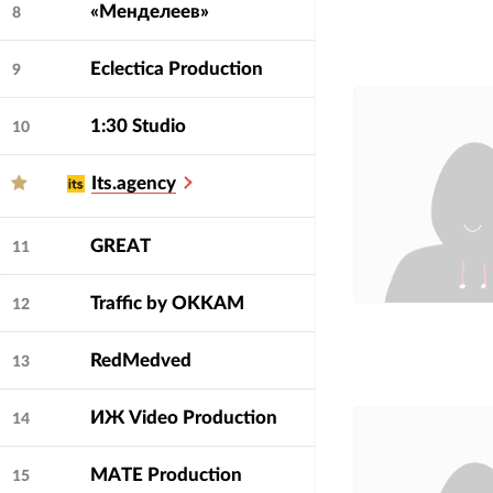
«Менделеев»
8
Eclectica Production
9
1:30 Studio
10
Its.agency
GREAT
11
Traffic by OKKAM
12
RedMedved
13
ИЖ Video Production
14
MATE Production
15