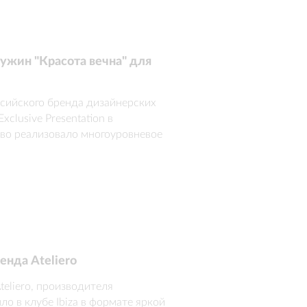
ужин "Красота вечна" для
ссийского бренда дизайнерских 
lusive Presentation в 
тво реализовало многоуровневое 
ами и гала-ужином для 250 
озиции, интеграция коллекций в 
осферная вечерняя программа 
енда Ateliero
liero, производителя 
 в клубе Ibiza в формате яркой 