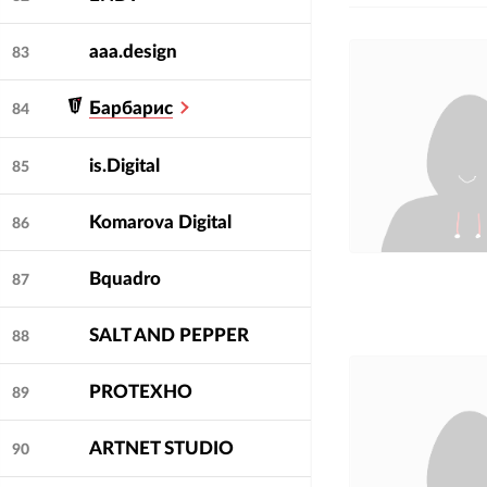
aaa.design
83
Барбарис
84
is.Digital
85
Komarova Digital
86
Bquadro
87
SALT AND PEPPER
88
PROТЕХНО
89
ARTNET STUDIO
90