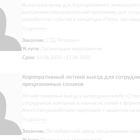
Выпускной вечер для Корпоративного университет
внутренней образовательной программы для сотру
разработало событие в концепции «Пазл», где каж
общей системы и команды. В программу вошли цер
Подробнее
интерактивные форматы и музыкальные выступлен
Заказчик:
СТД Петрович
дополнили ведущий Егор Капустин и группа «Я хоч
Услуги:
Организация мероприятия
Срок:
11.06.2025 - 11.06.2025
Корпоративный летний выезд для сотрудни
прецизионных сплавов
Летний семейный выезд в загородном клубе «Стек
сотрудников компании и членов их семей в формате
Агентство разработало программу с акцентом на к
спорт и семейный отдых: мастер-классы, тимбилди
Подробнее
воде, барбекю и вечернюю дискотеку. Проект созда
Заказчик:
Петербургский завод прецизионных спл
усилил внутренние коммуникации компании через
отдых
Услуги:
Организация мероприятия