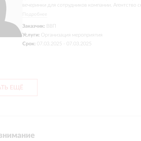
вечеринки для сотрудников компании. Агентство 
сделав акцент на музыкальной и развлекательной 
Подробнее
выступления артистов, танцевальные номера, инт
Заказчик:
ВВП
популярные музыкальные хиты, полностью отвечая
комфортного и по-настоящему праздничного собы
Услуги:
Организация мероприятия
Срок:
07.03.2025 - 07.03.2025
ТЬ ЕЩЁ
внимание