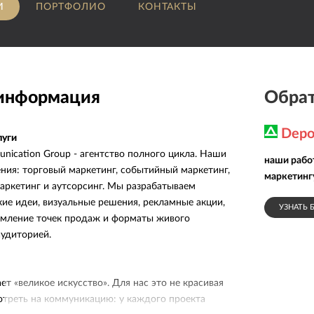
И
ПОРТФОЛИО
КОНТАКТЫ
 информация
Обрат
Depo
луги
cation Group - агентство полного цикла. Наши
наши рабо
ния: торговый маркетинг, событийный маркетинг,
маркетинг
аркетинг и аутсорсинг. Мы разрабатываем
кие идеи, визуальные решения, рекламные акции,
УЗНАТЬ 
рмление точек продаж и форматы живого
аудиторией.
т «великое искусство». Для нас это не красивая
мотреть на коммуникацию: у каждого проекта