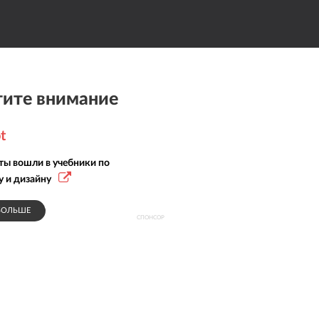
ите внимание
t
ты вошли в учебники по
у и дизайну
БОЛЬШЕ
СПОНСОР