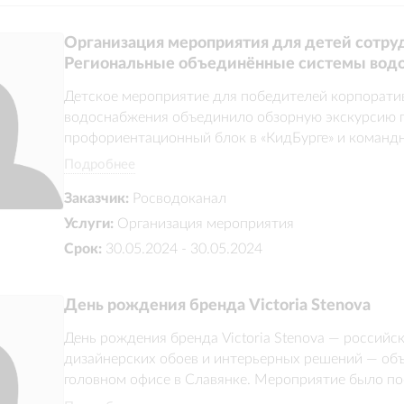
Организация мероприятия для детей сотру
Региональные объединённые системы вод
Детское мероприятие для победителей корпоративн
водоснабжения объединило обзорную экскурсию п
Средняя оценка
5.0
профориентационный блок в «КидБурге» и командн
клиентами:
модели водопроводной системы. Агентство разрабо
Подробнее
игровой форме познакомила участников с инжене
Заказчик:
Росводоканал
устройством городской инфраструктуры. Финалом 
детей и их родителей.
Услуги:
Организация мероприятия
Срок:
30.05.2024 - 30.05.2024
День рождения бренда Victoria Stenova
День рождения бренда Victoria Stenova — российск
дизайнерских обоев и интерьерных решений — объ
головном офисе в Славянке. Мероприятие было по
прошло в формате тёплого корпоративного праздни