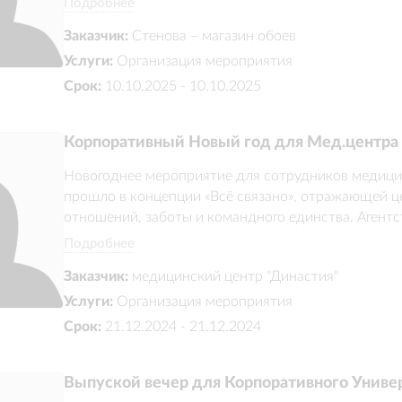
Подробнее
командное единство. В программу вошли музыкаль
Заказчик:
Стенова – магазин обоев
конкурсы и общий флешмоб со световыми элемент
сплочённости коллектива и общего пути компании
Услуги:
Организация мероприятия
Срок:
10.10.2025 - 10.10.2025
Корпоративный Новый год для Мед.центра 
Новогоднее мероприятие для сотрудников медицин
прошло в концепции «Всё связано», отражающей це
отношений, заботы и командного единства. Агентс
праздник в офисе компании с участием сотрудников
Подробнее
вошли анимация, интерактивные форматы, темати
Заказчик:
медицинский центр "Династия"
персонажи и праздничные активности. Событие по
атмосферу и подчеркнуть важность связей, объе
Услуги:
Организация мероприятия
Срок:
21.12.2024 - 21.12.2024
Выпуской вечер для Корпоративного Униве