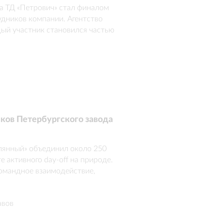
а ТД «Петрович» стал финалом 
дников компании. Агентство 
дый участник становился частью 
емония вручения дипломов, 
ия. Атмосферу события 
у в облака»
ков Петербургского завода
лянный» объединил около 250 
 активного day-off на природе. 
омандное взаимодействие, 
нг, фотозоны, активности на 
л атмосферу летнего лагеря и 
авов
 неформальный совместный 