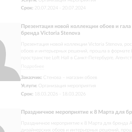
Срок:
20.07.2024 - 20.07.2024
Презентация новой коллекции обоев и гала 
бренда Victoria Stenova
Презентация новой коллекции Victoria Stenova, ро
обоев и интерьерных решений, прошла в формате Exc
пространстве Loft Hall в Санкт-Петербурге. Агентс
событие с деловой программой, выставочными зон
Подробнее
гостей. В проект вошли масштабная застройка эксп
Заказчик:
Стенова – магазин обоев
архитектуру площадки, музыкальные номера и атм
«Красота вечна»
Услуги:
Организация мероприятия
Срок:
18.03.2026 - 18.03.2026
Праздничное мероприятие к 8 Марта для бр
Праздничное мероприятие к 8 Марта для бренда Ate
дизайнерских обоев и интерьерных решений, прошло