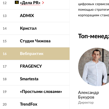
«Дела PR»
12
цифровых сервисов
помощью стратегич
корпорациям станов
ADMIX
13
Кристал
14
Топ-мене
Студия Чижова
15
Вебпрактик
16
FRAGENCY
17
Smartesta
18
«Простыми словами»
19
Александр
Букуров
Директор
TrendFox
20