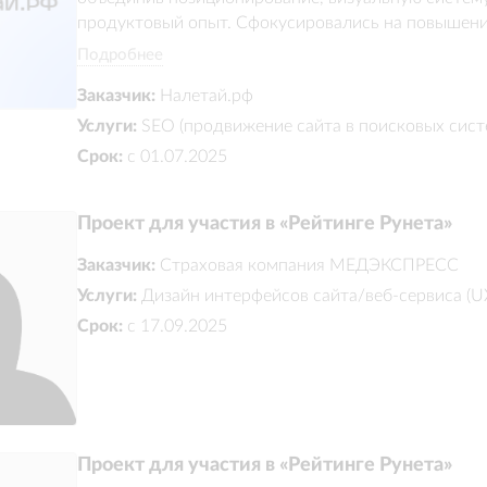
продуктовый опыт. Сфокусировались на повышении
сервиса для массовой аудитории, упростили выбор
Подробнее
через понятный интерфейс и эмоциональный бренд-
Заказчик:
Налетай.рф
конкурентное отличие сервиса и улучшили восприя
Услуги:
SEO (продвижение сайта в поисковых сист
Срок:
с 01.07.2025
Проект для участия в «Рейтинге Рунета»
Заказчик:
Страховая компания МЕДЭКСПРЕСС
Услуги:
Дизайн интерфейсов сайта/веб-сервиса (U
Срок:
с 17.09.2025
Проект для участия в «Рейтинге Рунета»