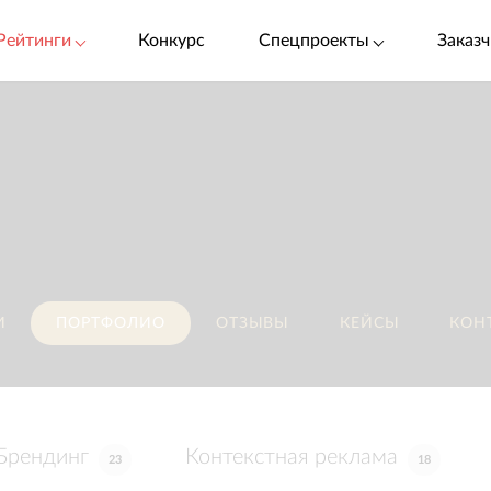
Рейтинги
Конкурс
Спецпроекты
Заказч
И
ПОРТФОЛИО
ОТЗЫВЫ
КЕЙСЫ
КОН
Брендинг
Контекстная реклама
23
18