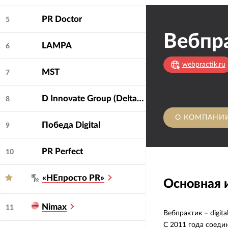
PR Doctor
5
Вебпр
LAMPA
6
webpractik.ru
MST
7
D Innovate Group (DeltaClick, Soda, Dinamica, Bench!, Deltaplan, Cube)
8
О КОМПАНИ
Победа Digital
9
PR Perfect
10
«НЕпросто PR»
Основная
Nimax
11
Вебпрактик – digit
С 2011 года соеди