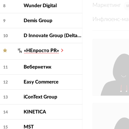
Маркетинг
Wunder Digital
8
1
Инфлюенс-ма
Demis Group
9
D Innovate Group (DeltaClick, Soda, Dinamica, Bench!, Deltaplan, Cube)
10
«НЕпросто PR»
Вебернетик
11
Easy Commerce
12
iConText Group
13
KINETICA
14
MST
15