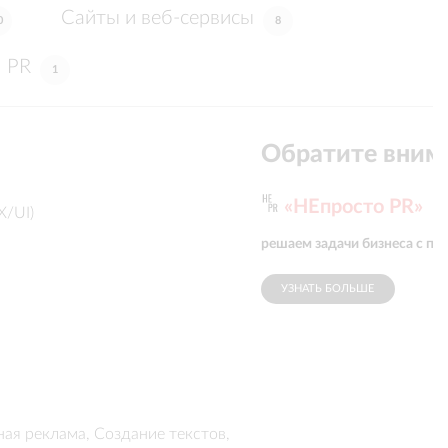
Сайты и веб-сервисы
0
8
PR
1
Обратите вним
«НЕпросто PR»
X/UI)
решаем задачи бизнеса с п
УЗНАТЬ БОЛЬШЕ
ная реклама, Создание текстов,