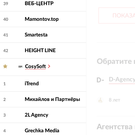
ВЕБ-ЦЕНТР
39
ПОКАЗА
Mamontov.top
40
Smartesta
41
HEIGHT LINE
42
Обратите 
CosySoft
D-Agenc
D-Agenc
iTrend
1
Михайлов и Партнёры
8
лет
2
2L Agency
3
Агентства 
Grechka Media
4