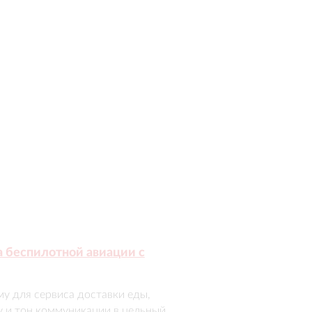
а беспилотной авиации с
 для сервиса доставки еды, 
 и тон коммуникации в цельный 