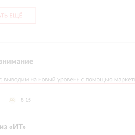
ТЬ ЕЩЁ
внимание
y
y
:
:
выводим на новый уровень с помощью маркет
выводим на новый уровень с помощью маркет
8-15
из «
ИТ
»