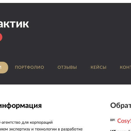
актик
И
ПОРТФОЛИО
ОТЗЫВЫ
КЕЙСЫ
КОН
 информация
Обрат
Cosy
al-агентство для корпораций
няем экспертизу и технологии в разработке