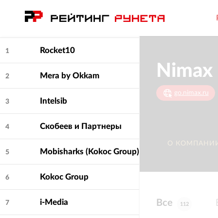
CosySoft
Rocket10
1
Nimax
Mera by Okkam
2
go.nimax.ru
Intelsib
3
Скобеев и Партнеры
4
О КОМПАНИ
Mobisharks (Kokoc Group)
5
Kokoc Group
6
Все
i-Media
7
112