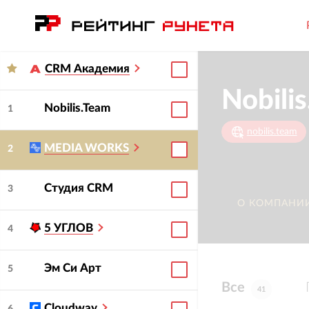
CRM Академия
Nobili
Nobilis.Team
1
nobilis.team
MEDIA WORKS
2
Студия CRM
3
О КОМПАНИ
5 УГЛОВ
4
Эм Си Арт
5
Все
41
Cloudway