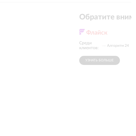
Обратите вним
Флайск
Среди
Земля в
Сезар Групп
Алгоритм 24
квадрате
клиентов:
УЗНАТЬ БОЛЬШЕ