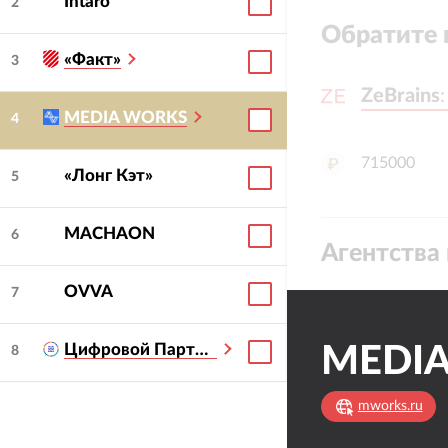
Intaro
2
Обратите 
«Факт»
3
ZeBrains
ZeBrains
MEDIA WORKS
4
715000
«Лонг Кэт»
5
MACHAON
6
Агентства 
OVVA
7
Цифровой Партнер
MEDI
8
mworks.ru