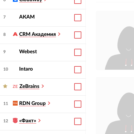
6
АКАМ
7
CRM Академия
8
Webest
9
Intaro
10
ZeBrains
RDN Group
11
«Факт»
12