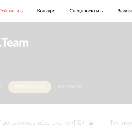
Рейтинги
Конкурс
Спецпроекты
Заказч
s.Team
И
ПОРТФОЛИО
КОНТАКТЫ
Программное обеспечение (ПО)
Техниче
26