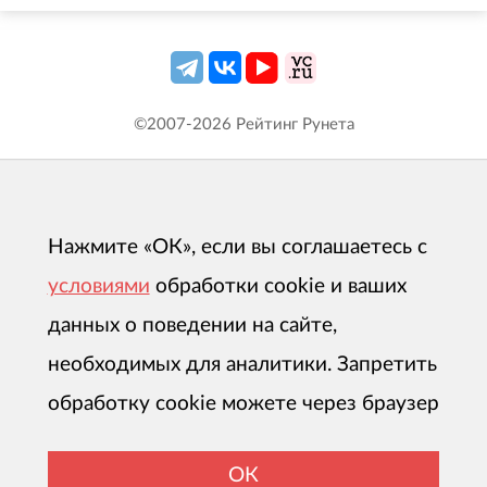
современных веб-решений по методологии
waterfall.
В зависимости от сложности
©2007-
2026
Рейтинг Рунета
разрабатываемого сайта, в рамках этапа
аналитики могут быть разработаны также
бизнес-функциональные требования к
сайту.
Нажмите «ОК», если вы соглашаетесь с
Мы стремимся к тому, чтобы максимально
условиями
обработки cookie и ваших
детально согласовать все требования к
данных о поведении на сайте,
сайту и особенности его реализации с
необходимых для аналитики. Запретить
заказчиком, обозначив и утвердив их на
этапе аналитики, для того, чтобы избежать
обработку cookie можете через браузер
сложностей и неожиданностей при
разработке.
ОК