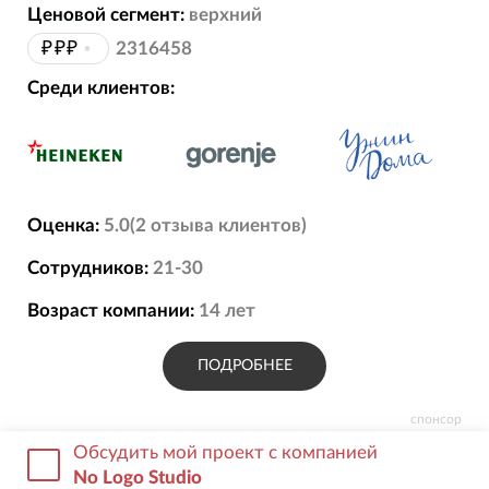
Сила компании
Ценовой сегмент:
верхний
Нас выбирают, потому что мы:
₽₽₽
•
2316458
• Следим за актуальными тенденциями в
Среди клиентов:
области деятельности;
• Строго соблюдаем установленные сроки
исполнения работ;
• Эффективно решаем поставленные
задачи;
Оценка:
5.0
(
2
отзыва
клиентов)
• Внимательны к деталям;
Сотрудников:
21-30
• Ориентированы на результат;
• Консультируем по возникающим в
Возраст компании:
14
лет
процессе работы вопросам;
• Предоставляем гарантии на выполненные
ПОДРОБНЕЕ
работы и услуги.
спонсор
Особенности работы с заказчиками
Обсудить мой проект с компанией
No Logo Studio
Основная экспертиза Студии — разработка