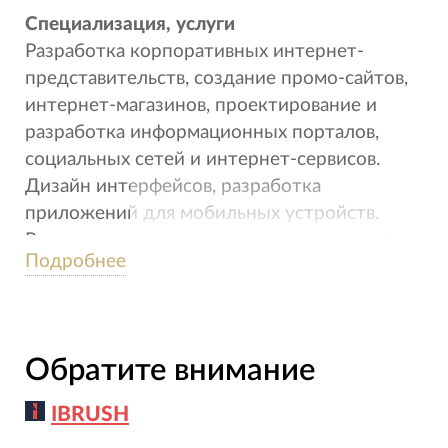
Специализация, услуги
Разработка корпоративных интернет-
представительств, создание промо-сайтов,
интернет-магазинов, проектирование и
разработка информационных порталов,
социальных сетей и интернет-сервисов.
Дизайн интерфейсов, разработка
приложений для мобильных устройств.
Реализация корпоративных ресурсов на базе
Подробнее
коробочных и облачных версий сервиса
«Битрикс24». Разработка качественных
нативных мобильных приложений под iOS и
Android. Внедрение решений разного
Обратите внимание
уровня сложности на основе современных
технологий ИИ.
IBRUSH