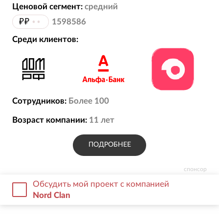
RDetector — сервис для подсчета
Ценовой сегмент:
средний
пассажиропотока, видеонаблюдения,
₽₽
••
1598586
диспетчеризации транспорта.
Среди клиентов:
Сотрудников:
Более 100
Возраст компании:
11
лет
ПОДРОБНЕЕ
спонсор
Обсудить мой проект с компанией
Nord Clan