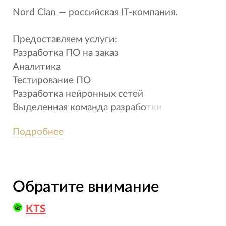
Nord Clan — российская IT-компания.
Предоставляем услуги:
Разработка ПО на заказ
Аналитика
Тестирование ПО
Разработка нейронных сетей
Выделенная команда разработки
Подробнее
Наши продукты на основе ИИ:
ML Sense — ИИ-платформа для контроля
качества продукции на производствах
конвейерного типа.
Обратите внимание
KitBot — ИИ-платформа для автоматизации
рекрутинга, внутренних коммуникаций и
KTS
бизнес-процессов