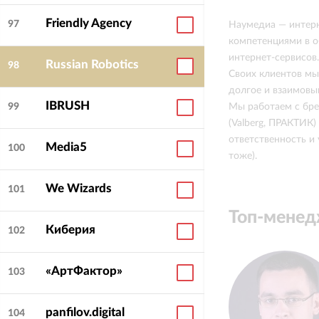
Friendly Agency
97
Наумедиа — интерн
компетенциями в о
интернет-сервисов
Russian Robotics
98
Своих клиентов мы
долгое и взаимовы
IBRUSH
Мы работаем с брен
99
(Valberg, ПРАКТИК)
ответственность и
Media5
100
тоже).
We Wizards
101
Топ-мене
Киберия
102
«АртФактор»
103
panfilov.digital
104