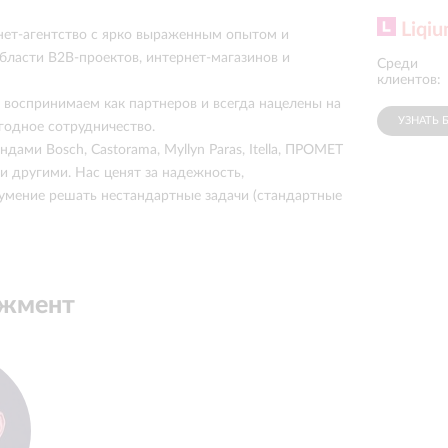
Liqi
ет-агентство с ярко выраженным опытом и
бласти B2B-проектов, интернет-магазинов и
Среди
«Росатом»
Газпромбанк
клиентов:
.
 воспринимаем как партнеров и всегда нацелены на
УЗНАТЬ 
годное сотрудничество.
дами Bosch, Castorama, Myllyn Paras, Itella, ПРОМЕТ
 и другими. Нас ценят за надежность,
 умение решать нестандартные задачи (стандартные
джмент