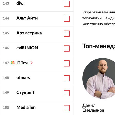
div.
143
Разрабатываем ин
Альт Айти
технологий. Кажды
144
качественно обесп
Артметрика
145
Топ-мене
evilUNION
146
IT Test
147
ofmars
148
Студия Т
149
Данил
MediaTen
150
Емельянов