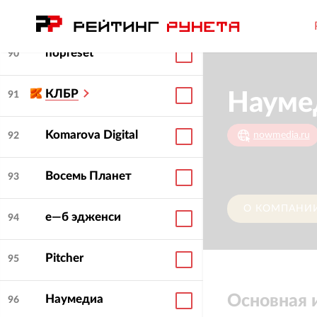
«Вятка IT»
89
nopreset
90
КЛБР
Науме
91
Komarova Digital
nowmedia.ru
92
Восемь Планет
93
О КОМПАНИ
е—б эдженси
94
Pitcher
95
Основная
Наумедиа
96