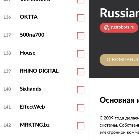
OKTTA
136
rusrobots.ru
500na700
137
House
138
О КОМПАНИ
RHINO DIGITAL
139
Sixhands
140
Основная
EffectWeb
141
С 2009 года дела
MRKTNG.bz
системы. Собствен
142
электронной комме