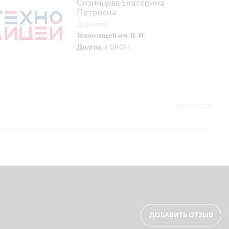
Выражаем искре
Сизинцева Екатерина
Петровна
профессиональну
Директор
приложения Сlim
Технолицей им. В. И.
продемонстриров
Долгих
о
GRCH
ответственности 
полным соблюден
проявила себя к
сложные задачи 
СПОНСОР
ДОБАВИТЬ ОТЗЫВ