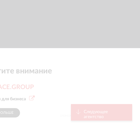
ите внимание
PACE.GROUP
 для бизнеса
Следующее
БОЛЬШЕ
СПОНСОР
агентство