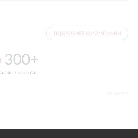
ПОДРОБНЕЕ О КОМПАНИИ
300+
ТОП-5
ованных проектов
среди креативных веб-студий
России (2024)
СПОНСОР