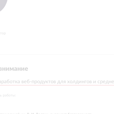
ктор
внимание
зработка веб-продуктов для холдингов и средне
зработка веб-продуктов для холдингов и средне
ь работы: