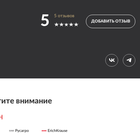
5
5
отзывов
ДОБАВИТЬ ОТЗЫВ
ите внимание
H
Русагро
ErichKrause
Grop4Media
ICGROUP