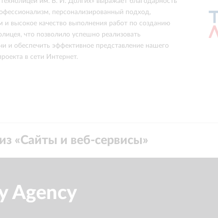
ехнолицей им. В. И. Долгих» выражает благодарность
офессионализм, персонализированный подход,
м и высокое качество выполнения работ по созданию
нолицея, что позволило успешно реализовать
чи и обеспечить эффективное представление нашего
роекта в сети Интернет.
из «
Сайты и веб-сервисы
»
ly Agency