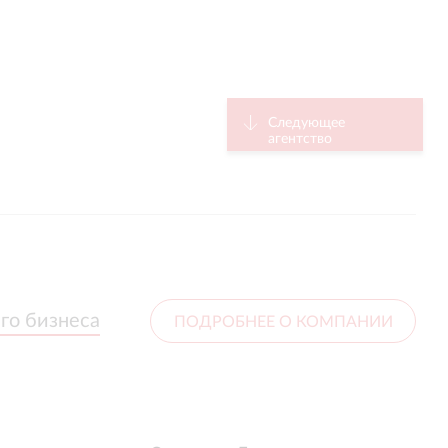
Следующее
агентство
го бизнеса
го бизнеса
ПОДРОБНЕЕ О КОМПАНИИ
5.0
С