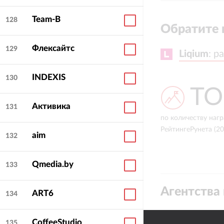
Team-B
128
Обратите 
Флексайтс
129
Liqium
Liqium
:
:
ра
ра
INDEXIS
130
ТОП-5
ТО
Активика
131
среди креативных веб-студий
по количеству нагр
России (2024)
РейтингеРунета (2
aim
132
Qmedia.by
133
Агентства 
ART6
134
CoffeeStudio
135