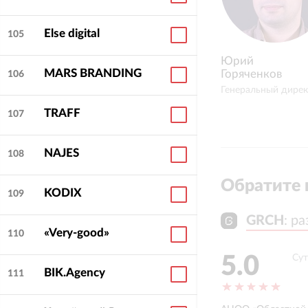
Else digital
105
Юрий
MARS BRANDING
Горяченков
106
Генеральный дире
TRAFF
107
NAJES
108
Обратите 
KODIX
109
GRCH
GRCH
:
:
ра
ра
«Very-good»
110
5.0
Сут
BIK.Agency
111