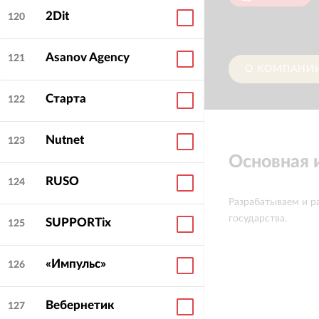
2Dit
120
Asanov Agency
121
О КОМПАНИ
Старта
122
Nutnet
123
Основная
RUSO
124
Разрабатываем и р
государства.
SUPPORTix
125
«Импульс»
126
Вебернетик
127