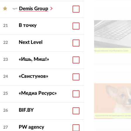
Demis Group
В точку
21
Next Level
22
«Ишь, Миш!»
23
«Свистунов»
24
«Медиа Ресурс»
25
BIF.BY
26
PW agency
27