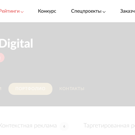
Рейтинги
Конкурс
Спецпроекты
Заказч
Digital
u
И
ПОРТФОЛИО
КОНТАКТЫ
Контекстная реклама
Таргетированная 
6