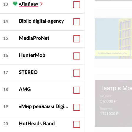
«Лайка»
13
Biblio digital-agency
14
MediaProNet
15
HunterMob
16
STEREO
17
AMG
18
«Мир рекламы Digital»
19
HotHeads Band
20