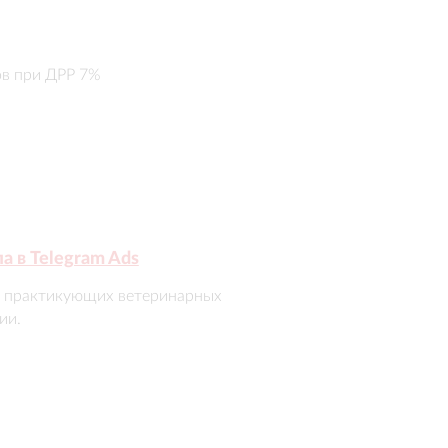
ов при ДРР 7%
 в Telegram Ads
я практикующих ветеринарных 


живаем результат: уже 4 месяца 
 на уровне до 0,50 €.