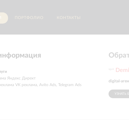
И
ПОРТФОЛИО
КОНТАКТЫ
 информация
Обрат
Demi
луги
лама Яндекс Директ
digital-аг
реклама VK реклама, Avito Ads, Telegram Ads
УЗНАТЬ 