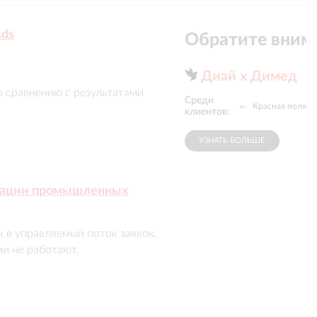
Ads
Обратите вним
Диай х Димед
 сравнению с результатами 
Среди
Группа компаний
«Мегафон»
Красная поляна
Медси
клиентов:
21 евро до уровня, значительно 
УЗНАТЬ БОЛЬШЕ
изации промышленных
ставила до 1 евро — при 
в управляемый поток заявок.

стигнут, а многократно 
не работают. 
