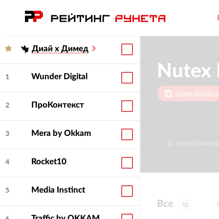
Диай х Димед
Nutex 
Wunder Digital
1
nutex-digital.r
ПроКонтекст
2
Mera by Okkam
3
О КОМПАНИ
Rocket10
4
Media Instinct
5
Все
12
Traffic by OKKAM