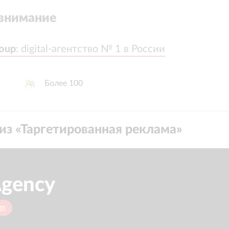
внимание
oup
oup
:
:
digital-агентство № 1 в России
digital-агентство № 1 в России
Более 100
из «
Таргетированная реклама
»
gency
om