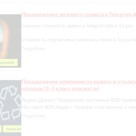
Продвижение визового сервиса в Telegram 
Снизили стоимость заявки в Telegram Ads в 13 раз

Стоимость подписчика снизилась почти в 3 раза по
предыдущего подрядчика.

Подробнее
Стоимость обращения снизилась в 13 раз — со 146,
ниже целевых 32 евро.

Продвижение компании по вывозу и утил
По отдельным объявлениям стоимость подписки со
отходов (3–5 класс опасности)
прежних 4,34 евро.

Яндекс.Директ. Превратили хаотичный B2B-трафик 
Целевой KPI по стоимости заявки был не просто до
На старте 80% лидов = тендеры и госзакупки, с ними 
перевыполнен.
Подробнее
Результаты за 9 месяцев

В 2 раза снизили тендерный трафик

59% лидов — целевые (в работу)
