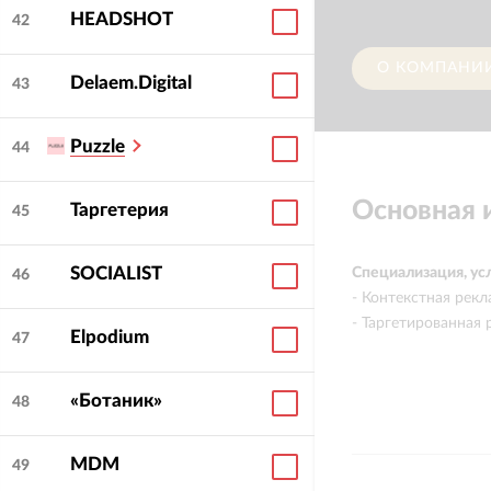
HEADSHOT
42
О КОМПАНИ
Delaem.Digital
43
Puzzle
44
Основная
Таргетерия
45
SOCIALIST
Специализация, ус
46
- Контекстная рек
- Таргетированная 
Elpodium
47
«Ботаник»
48
MDM
49