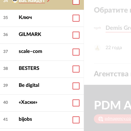
Вас найдут
34
Обратите 
Ключ
35
Demis Gr
Demis Gr
GILMARK
36
22
года
scale–com
37
BESTERS
38
Агентства 
Be digital
39
«Хаски»
PDM A
40
pdmagency.c
bijobs
41