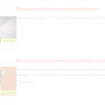
Продавец ноутбуков российского бренда
Директ для Ozon: 5,9 млн рублей продаж ноутбук
Ветеринарная академия продвижение канала
Снизили стоимость подписки в Telegram-канал дл
врачей с 1,21 € до 0,46 € для ветеринарной академии.
Подробнее
Не только достигли снижения стоимости, но и удер
подряд стоимость подписки стабильно сохраняется