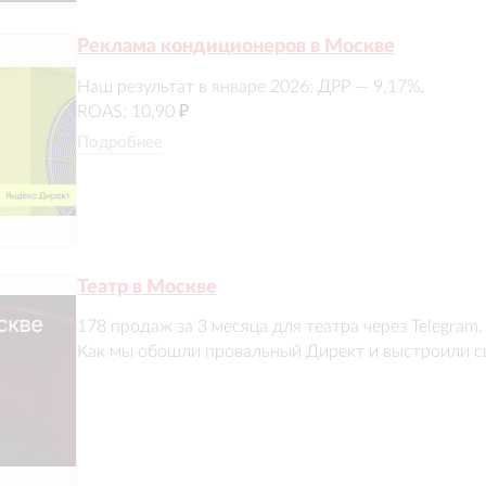
Стоимость квал лида в пределах KPI на старте

Реклама кондиционеров в Москве
В работу заходят только крупные коммерческие B2B
Держим  стабильный трафик (без просадок)
Наш результат в январе 2026: ДРР — 9,17%.

ROAS: 10,90 ₽

Подробнее
Когда рынок в январе 2026 упал в 3 раза по сравне
был выстроен фундамент: правильные цели, правил
площадка. 

Результат  ДРР 9,17% в несезон.
Театр в Москве
178 продаж за 3 месяца для театра через Telegram.

Как мы обошли провальный Директ и выстроили с