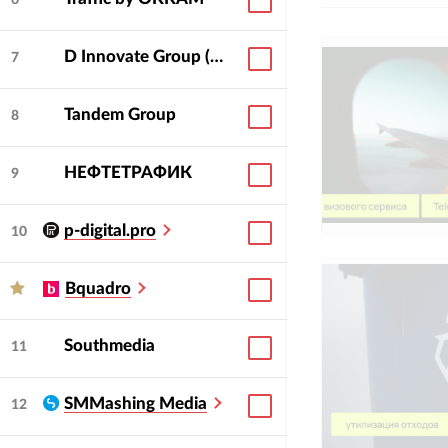
6
D Innovate Group (DeltaClick, Soda, Dinamica, Bench!, Deltaplan, Cube)
7
Tandem Group
8
НЕФТЕТРАФИК
9
p-digital.pro
10
Bquadro
Southmedia
11
SMMashing Media
12