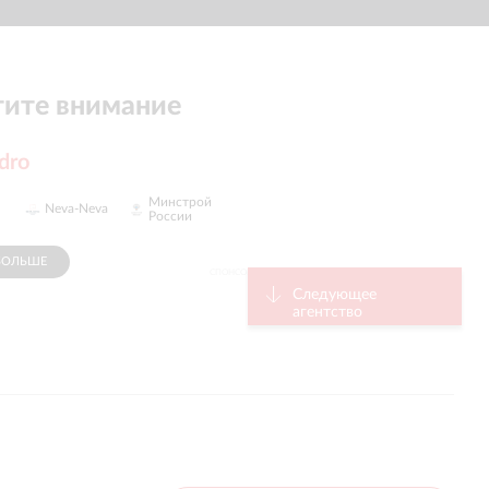
ите внимание
dro
Минстрой
й
Neva-Neva
России
БОЛЬШЕ
СПОНСОР
Следующее
агентство