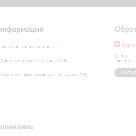
 информация
Обрат
Bqua
тво с понятной отчетностью.
Среди
АО Медицина
ТД Кремлевски
клиентов:
Директом, таргетом и Google Ads.
УЗНАТЬ 
ику, объясняем результаты, достигаем KPI.
внимание