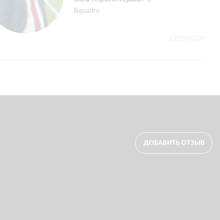
время агентство
Bquadro
заинтересованны
экономических у
СПОНСОР
ДОБАВИТЬ ОТЗЫВ