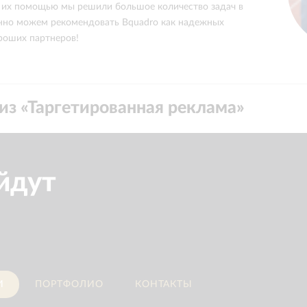
 их помощью мы решили большое количество задач в
еренно можем рекомендовать Bquadro как надежных
роших партнеров!
из «
Таргетированная реклама
»
йдут
И
ПОРТФОЛИО
КОНТАКТЫ