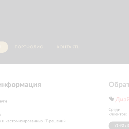
И
ПОРТФОЛИО
КОНТАКТЫ
 информация
Обрат
Диай
луги
Среди
«Мегафон»
клиентов:
а
ов и кастомизированных IT-решений
УЗНАТЬ 