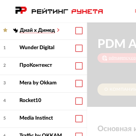
Диай х Димед
PDM A
Wunder Digital
1
pdmagency.c
ПроКонтекст
2
Mera by Okkam
3
О КОМПАНИ
Rocket10
4
Media Instinct
5
Основная
Traffic by OKKAM