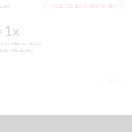
тели
тели
ПОДРОБНЕЕ О КОМПАНИИ
1x
2
 Silver Mercury 2021 в
место
ации «Медицина»
в номинации «Точка зрения рынка.
Кейс года, инфлюенсер-
маркетинг» Ruward Award 2026
СПОНСОР