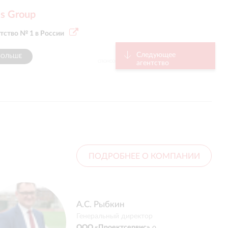
s Group
ентство № 1 в России
Следующее
БОЛЬШЕ
СПОНСОР
агентство
ПОДРОБНЕЕ О КОМПАНИИ
5.0
С
А.С. Рыбкин
Генеральный директор
Наша компания с
ООО «Проектсервис»
о