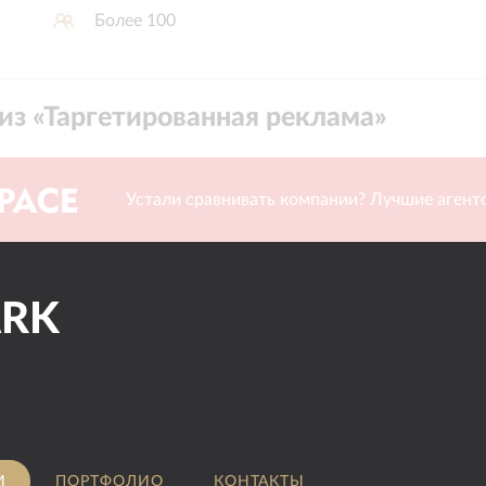
Более 100
из «
Таргетированная реклама
»
Устали сравнивать компании? Лучшие агентс
ARK
И
ПОРТФОЛИО
КОНТАКТЫ