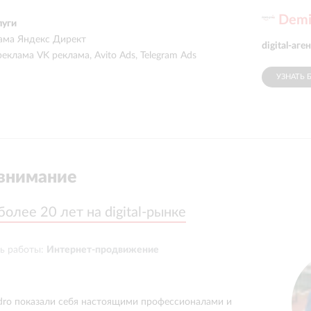
Demi
луги
лама Яндекс Директ
digital-аг
реклама VK реклама, Avito Ads, Telegram Ads
УЗНАТЬ 
внимание
более 20 лет на digital-рынке
более 20 лет на digital-рынке
ь работы:
Интернет-продвижение
ro показали себя настоящими профессионалами и