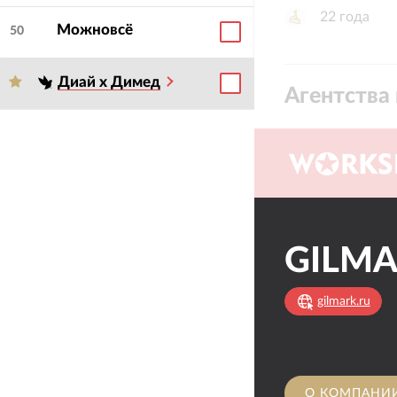
22
года
Можновсё
50
Диай х Димед
Агентства 
GILM
gilmark.ru
О КОМПАНИ