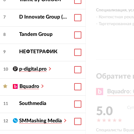
6
Специализация, ус
D Innovate Group (DeltaClick, Soda, Dinamica, Bench!, Deltaplan, Cube)
- Контекстная рек
7
- Таргетированная 
Tandem Group
8
НЕФТЕТРАФИК
9
p-digital.pro
10
Обратите 
Bquadro
Bquadro
Bquadro
:
:
Southmedia
11
5.0
Сут
SMMashing Media
12
Helena Puonti
Специалисты Bquad
CEO