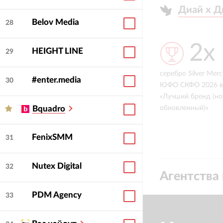
Диай х 
Диай х 
Belov Media
28
13
2х
HEIGHT LINE
29
отделов: от performance до
серебро Silver Mer
#enter.media
30
юриста и маркировки, 70+
ЮФО СКФО 2026 в
человек в штате
«Лучший бренд (но
обновленный)»
Bquadro
FenixSMM
31
Nutex Digital
32
Агентства 
PDM Agency
33