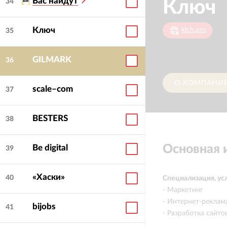
Вас найдут
Ключ
34
Ключ
klch.pro
35
GILMARK
36
О КОМПАНИ
scale–com
37
BESTERS
38
Основная
Be digital
39
«Хаски»
40
Специализация, ус
- Маркетинг
- Интернет-реклам
bijobs
41
- Разработка сайт