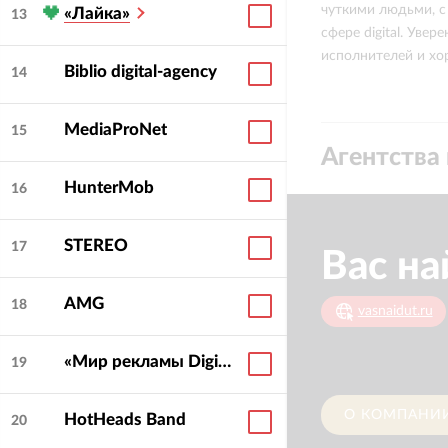
чуткими людьми, с
Clinic Helena
о
Bquadro
«Лайка»
13
сфере digital. Ув
исполнителей и хо
Biblio digital-agency
14
MediaProNet
15
Агентства 
HunterMob
16
STEREO
17
Вас на
AMG
18
vasnaidut.ru
«Мир рекламы Digital»
19
О КОМПАНИ
HotHeads Band
20