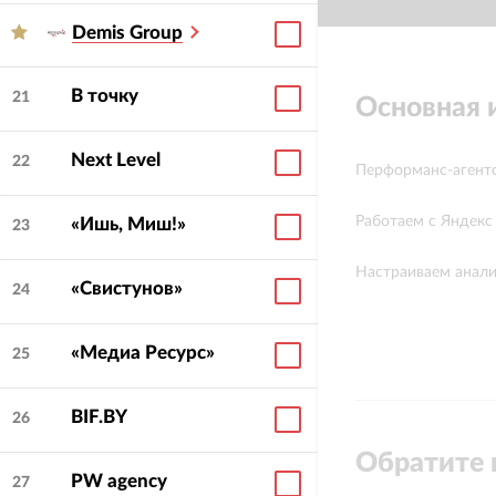
Demis Group
В точку
21
Основная
Next Level
22
Перформанс-агентс
Работаем с Яндекс 
«Ишь, Миш!»
23
Настраиваем аналит
«Свистунов»
24
«Медиа Ресурс»
25
BIF.BY
26
Обратите 
PW agency
27