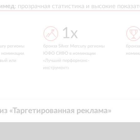
Димед
Димед
:
:
прозрачная статистика и высокие показа
прозрачная статистика и высокие показа
1x
cury регионы
бронза Silver Mercury регионы
бронза
 номинации
ЮФО СКФО в номинации
номин
вый или
«Лучший перформанс-
инструмент»
из «
Таргетированная реклама
»