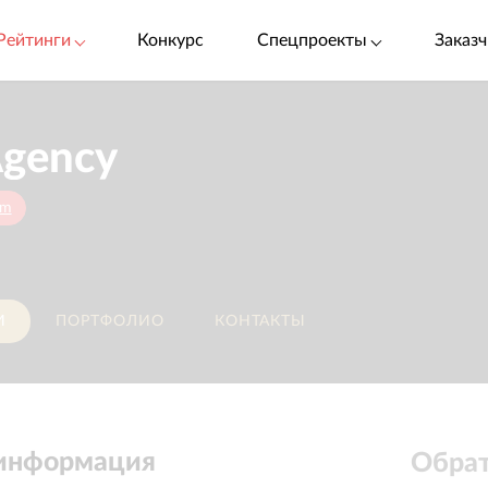
Рейтинги
Конкурс
Спецпроекты
Заказч
gency
om
И
ПОРТФОЛИО
КОНТАКТЫ
 информация
Обрат