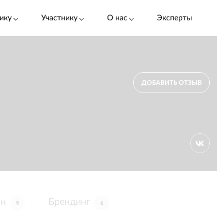
ику
Участнику
О нас
Эксперты
ДОБАВИТЬ ОТЗЫВ
йн
Брендинг
9
6