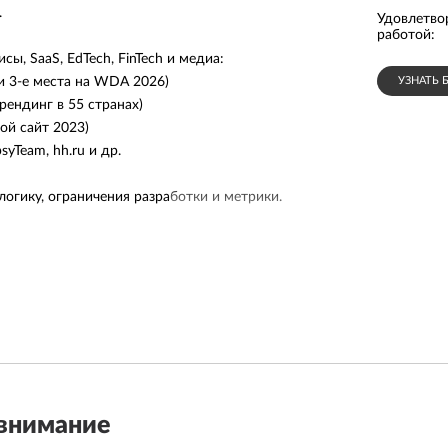
.
Удовлетворенность
Соблюден
5.0
работой
:
сроков
:
ы, SaaS, EdTech, FinTech и медиа:
УЗНАТЬ 
 и 3-е места на WDA 2026)
рендинг в 55 странах)
той сайт 2023)
psyTeam, hh.ru и др.
логику, ограничения разработки и метрики.
исло проектов параллельно, поэтому фаундер и
убоко вовлечены в каждый.
внимание