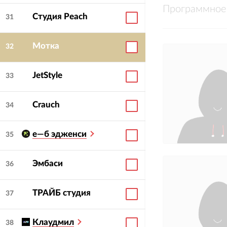
Программное 
Студия Peach
31
Мотка
32
JetStyle
33
Crauch
34
е—б эдженси
35
Эмбаси
36
ТРАЙБ студия
37
Клаудмил
38