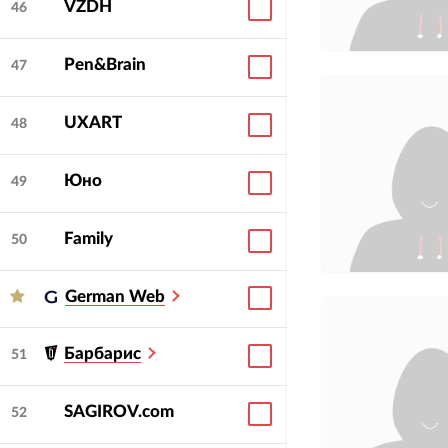
VZDH
46
Pen&Brain
47
UXART
48
Юно
49
Family
50
German Web
Барбарис
51
SAGIROV.com
52