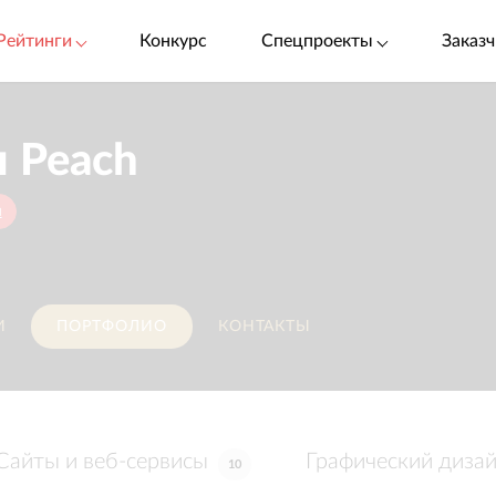
Рейтинги
Конкурс
Спецпроекты
Заказч
 Peach
u
И
ПОРТФОЛИО
КОНТАКТЫ
Сайты и веб-сервисы
Графический диза
10