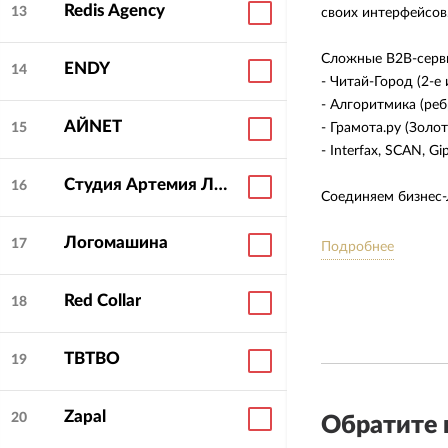
Redis Agency
13
своих интерфейсов
Средняя оценка
5.0
клиентами:
Сложные B2B-сервис
ENDY
14
- Читай-Город (2-е
- Алгоритмика (реб
АЙNET
- Грамота.ру (Золо
15
- Interfax, SCAN, Gi
Студия Артемия Лебедева
16
Соединяем бизнес-
Логомашина
Берём небольшое ч
17
Подробнее
senior-команда гл
Red Collar
18
TBTBO
19
Zapal
20
Обратите 