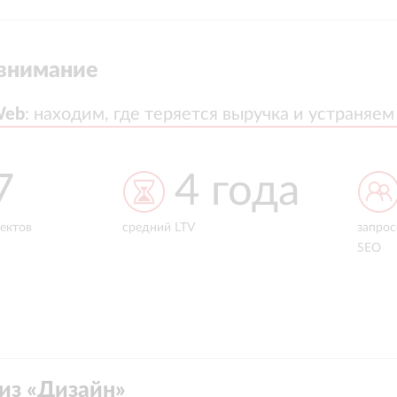
внимание
Web
Web
:
:
находим, где теряется выручка и устраняем
находим, где теряется выручка и устраняем
года
> 5000
запросов вывели в ТОП-10 по
SEO
рублей
выручк
из «
Дизайн
»