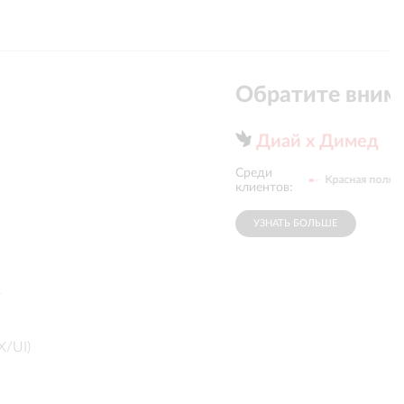
Обратите вним
Диай х Димед
Среди
Группа компаний
«Мегафон»
Красная поляна
Медси
клиентов:
УЗНАТЬ БОЛЬШЕ
й
X/UI)