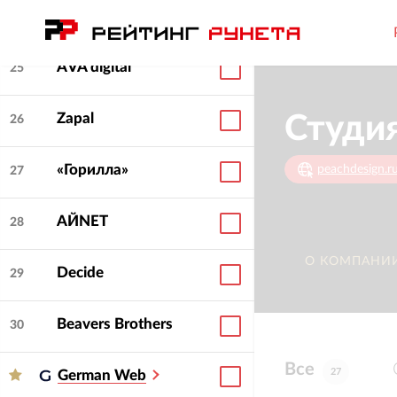
CULTBRAND
24
AVA digital
25
Zapal
Студия
26
«Горилла»
peachdesign.r
27
АЙNET
28
О КОМПАНИ
Decide
29
Beavers Brothers
30
Все
27
German Web