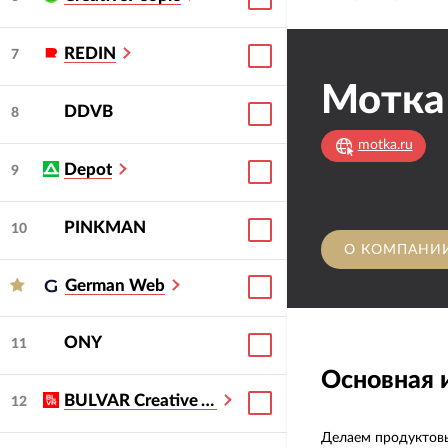
REDIN
7
Мотка
DDVB
8
motka.ru
Depot
9
PINKMAN
10
О КОМПАНИ
German Web
ONY
11
Основная
BULVAR Creative Agency
12
Делаем продуктовы