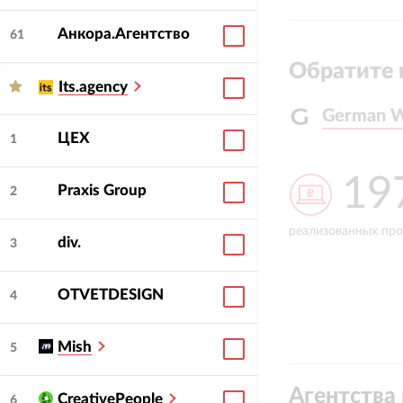
Анкора.Агентство
61
Обратите 
Its.agency
German 
German 
ЦЕХ
1
197
4 
Praxis Group
2
реализованных проектов
средний LTV
div.
3
OTVETDESIGN
4
Mish
5
Агентства 
CreativePeople
6