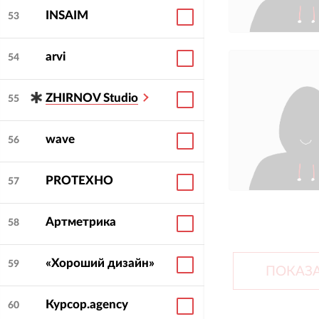
INSAIM
53
arvi
54
ZHIRNOV Studio
55
wave
56
PROТЕХНО
57
Артметрика
58
«Хороший дизайн»
59
ПОКАЗА
Курсор.agency
60