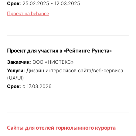
через административный интерфейс, онлайн-
Срок:
25.02.2025 - 12.03.2025
заявка на вывоз, подробные адреса и контакты 
Проект на behance
всех точек приёма.
Проект для участия в «Рейтинге Рунета»
Заказчик:
ООО «НИОТЕКС»
Услуги:
Дизайн интерфейсов сайта/веб-сервиса
(UX/UI)
Срок:
с 17.03.2026
Сайты для отелей горнолыжного курорта