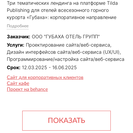
Три тематических лендинга на платформе Tilda 
Publishing для отелей всесезонного горного 
курорта «Губаха»: корпоративное направление 
«Бизнес на высоте», праздничная акция «День 
Подробнее
рождения на высоте» и гастрономическое 
Заказчик:
ООО "ГУБАХА ОТЕЛЬ ГРУПП"
направление «Кафе Монблан». Объединены 
Услуги:
Проектирование сайта/веб-сервиса,
единой системой навигации и перекрёстных 
Дизайн интерфейсов сайта/веб-сервиса (UX/UI),
ссылок для удобного перемещения пользователя 
Программирование/настройка сайта/веб-сервиса
между направлениями.
Срок:
12.03.2025 - 16.06.2025
Сайт для корпоративных клиентов
Сайт кафе
Проект на behance
ПОКАЗАТЬ