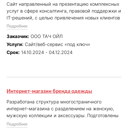
Сайт направленный на презентацию комплексных 
услуг в сфере консалтинга, правовой поддержки и 
IT-решений, с целью привлечения новых клиентов 
и повышения узнаваемости бренда среди 
Подробнее
руководителей нефтегазовых компаний, 
Заказчик:
ООО ТАЧ ОЙЛ
представителей бизнеса и государственных 
Услуги:
Сайт/веб-сервис «под ключ»
учреждений.
Срок:
14.10.2024 - 04.12.2024
Интернет-магазин бренда одежды
Разработана структура многостраничного 
интернет-магазина с разделением на женскую, 
мужскую коллекции и аксессуары. Подготовлены 
тексты для всех разделов, прописана архитектура 
Подробнее