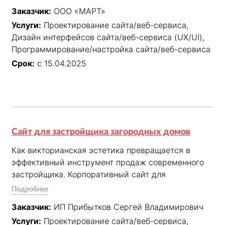
карточки товара, спроектированы фильтры 
Заказчик:
ООО «МАРТ»
каталога и нижняя панель навигации в мобильной 
Услуги:
Проектирование сайта/веб-сервиса,
версии. Сформировано подробное техническое 
Дизайн интерфейсов сайта/веб-сервиса (UX/UI),
задание для разработки сайта на Tilda.
Программирование/настройка сайта/веб-сервиса
Срок:
с 15.04.2025
Сайт для застройщика загородных домов
Как викторианская эстетика превращается в 
эффективный инструмент продаж современного 
застройщика. Корпоративный сайт для 
застройщика с интегрированным конструктором 
Подробнее
для расчета стоимости строительства.

Заказчик:
ИП Прибытков Сергей Владимирович
Презентация инновационной технологии 
Услуги:
Проектирование сайта/веб-сервиса,
деревянного домостроения и демонстрация её 