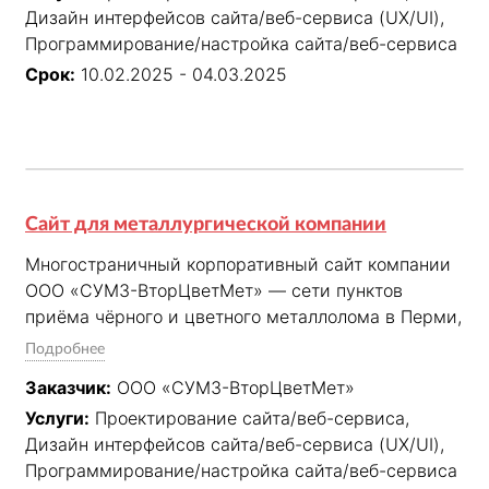
Дизайн интерфейсов сайта/веб-сервиса (UX/UI),
преимуществ перед традиционными 
Программирование/настройка сайта/веб-сервиса
технологиями.
Срок:
10.02.2025 - 04.03.2025
Сайт для металлургической компании
Многостраничный корпоративный сайт компании 
ООО «СУМЗ-ВторЦветМет» — сети пунктов 
приёма чёрного и цветного металлолома в Перми, 
Березниках и Соликамске. Сайт решает две 
Подробнее
равнозначные задачи: формирует доверие к 
Заказчик:
ООО «СУМЗ-ВторЦветМет»
компании как к честному и профессиональному 
Услуги:
Проектирование сайта/веб-сервиса,
партнёру и обеспечивает практический сервис — 
Дизайн интерфейсов сайта/веб-сервиса (UX/UI),
актуальные цены на металл по городам с 
Программирование/настройка сайта/веб-сервиса
возможностью самостоятельного обновления 