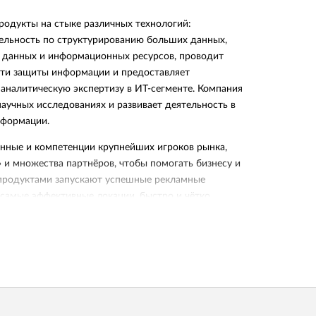
продукты на стыке различных технологий:
ельность по структурированию больших данных,
 данных и информационных ресурсов, проводит
сти защиты информации и предоставляет
 аналитическую экспертизу в ИТ-сегменте. Компания
научных исследованиях и развивает деятельность в
нформации.
нные и компетенции крупнейших игроков рынка,
» и множества партнёров, чтобы помогать бизнесу и
продуктами запускают успешные рекламные
 самые эффективные локации, быстро и чётко
осы клиентов и увеличивают скорость бизнес-