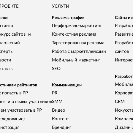
ПРОЕКТЕ
УСЛУГИ
вное
Реклама, трафик
Сайты и 
йтинги
Перформанс-маркетинг
Разработ
нкурс сайтов и
Контекстная реклама
Развити
иложений
Таргетированная реклама
Разрабо
сперты
Работа с маркетплейсами
сайтов
вости
Мобильный маркетинг
Интерне
нтакты
SEO
Разработ
Мобиль
стникам рейтингов
Коммуникации
 попасть в РР
PR
Корпора
йсы и отзывы участников
SMM
CRM
чем участвовать в РР
Видео
Искусст
сследование)
Контент
Комплек
гистрация
Брендинг
Дизайн 