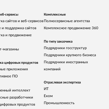
веб-сервисы
Комплексные
ка сайтов и веб-сервисов
Полносервисные агентства
е и поддержка сайтов
Комплексное продвижение 360
тка и продвижение
По типу заказчика
Подрядчики госструктур
т-магазины
Подрядчики крупного бизнеса
Подрядчики иностранных
ка цифровых продуктов
ные приложения
компаний
тивное ПО
Отраслевая экспертиза
ИТ
венный интеллект
Еком
сные разработчики
Промышленность
цифровых продуктов