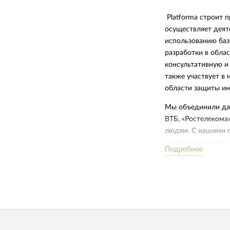
Platforma строит 
осуществляет деят
использованию баз
разработки в обла
консультативную и
также участвует в 
области защиты и
Мы объединили да
ВТБ, «Ростелекома
людям. С нашими 
кампании, находят
Подробнее
реагируют на запр
процессов.