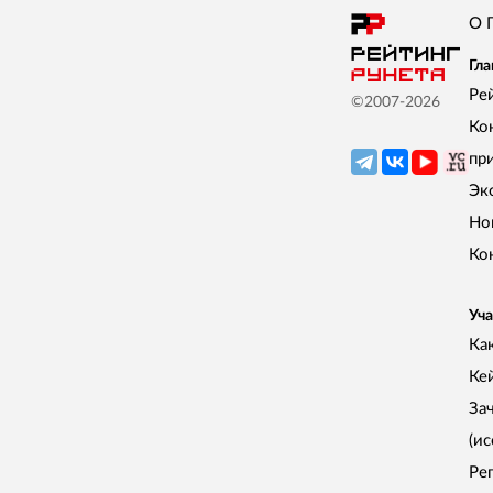
О 
Гла
Ре
©2007-
2026
Ко
пр
Эк
Но
Ко
Уча
Как
Ке
За
(и
Ре