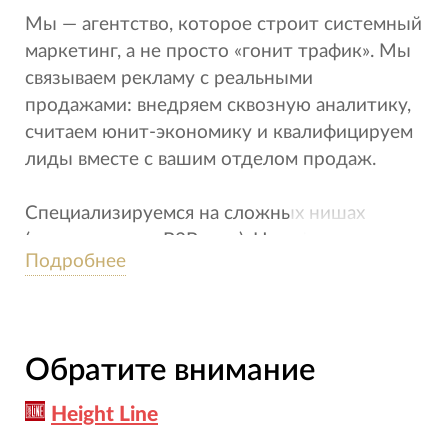
Мы — агентство, которое строит системный
маркетинг, а не просто «гонит трафик». Мы
связываем рекламу с реальными
продажами: внедряем сквозную аналитику,
считаем юнит-экономику и квалифицируем
лиды вместе с вашим отделом продаж.
Специализируемся на сложных нишах
(производство, B2B, опт). Наш фокус —
Подробнее
окупаемость (ROMI) и управляемый рост
выручки. Не пишем бюрократических
отчетов, а даем прозрачные цифры.
Превращаем маркетинг из «черной дыры» в
Обратите внимание
предсказуемый бизнес-актив.
Height Line