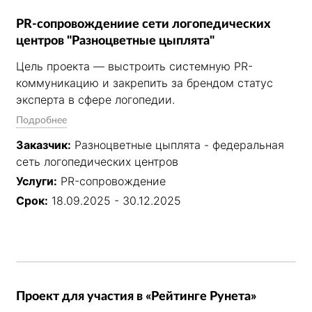
PR-сопровождениие сети логопедических
центров "Разноцветные цыплята"
Цель проекта — выстроить системную PR-
коммуникацию и закрепить за брендом статус 
эксперта в сфере логопедии.

Стратегия строилась вокруг экспертной повестки 
Подробнее
о развитии речи у детей и масштабируемых 
Заказчик:
Разноцветные цыплята - федеральная
инфоповодов с потенциалом федерального охвата. 
сеть логопедических центров
Экспертные статьи в СМИ, комментарии в СМИ, 
Услуги:
PR-сопровождение
моно-новости позволили сформировать 
регулярное присутствие бренда в медиаполе.

Срок:
18.09.2025 - 30.12.2025
В результате медиaохваты публикаций выросли 
на 84% — до 34 млн, а органический трафик на 
сайт достиг 138 000 посещений.
Проект для участия в «Рейтинге Рунета»