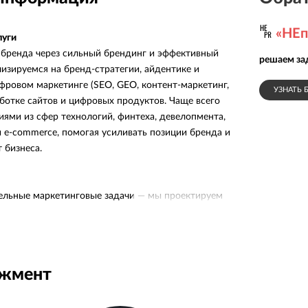
«НЕп
луги
бренда через сильный брендинг и эффективный
решаем за
лизируемся на бренд-стратегии, айдентике и
фровом маркетинге (SEO, GEO, контент-маркетинг,
УЗНАТЬ 
аботке сайтов и цифровых продуктов. Чаще всего
иями из сфер технологий, финтеха, девелопмента,
e-commerce, помогая усиливать позиции бренда и
 бизнеса.
ельные маркетинговые задачи — мы проектируем
диную систему. Соединяем стратегию, брендинг,
вые продукты так, чтобы все точки контакта
ель: усиление позиции бизнеса и его рост.
джмент
ы с заказчиками
асть команды клиента, а не как внешний подрядчик.
ся в бизнес, задаём точные вопросы, открыто