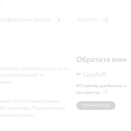
Графический дизайн
Контент
2
2
Обратите вним
вартиры премиум класса на ул. 
CosySoft
е дорогое жильё, ⭐️ 
йщика.
ИТ-партнёр для бизнеса, п
госструктур
мах), Контекстная реклама,
УЗНАТЬ БОЛЬШЕ
CRM-аналитика, Маркетинговая
фический дизайн