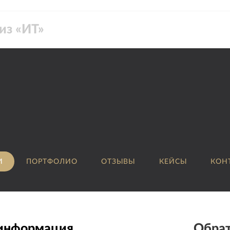
из «
ИТ
»
И
ПОРТФОЛИО
ОТЗЫВЫ
КЕЙСЫ
КОН
 информация
Обрат