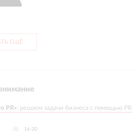
ТЬ ЕЩЁ
внимание
о PR»
о PR»
:
:
решаем задачи бизнеса с помощью PR
решаем задачи бизнеса с помощью PR
16-20