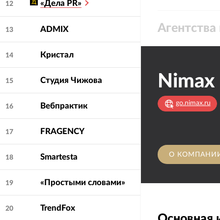
«Дела PR»
12
Агентства 
ADMIX
13
Кристал
14
Nimax
Студия Чижова
15
go.nimax.ru
Вебпрактик
16
FRAGENCY
17
О КОМПАНИ
Smartesta
18
«Простыми словами»
19
TrendFox
20
Основная