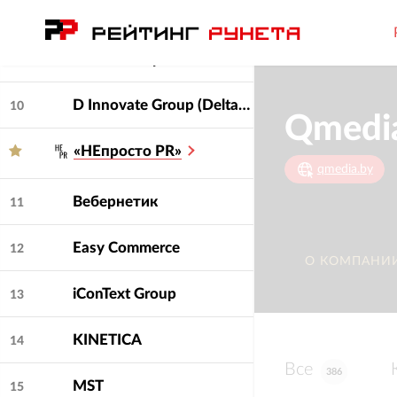
Wunder Digital
8
Demis Group
9
D Innovate Group (DeltaClick, Soda, Dinamica, Bench!, Deltaplan, Cube)
10
Qmedi
«НЕпросто PR»
qmedia.by
Вебернетик
11
Easy Commerce
12
О КОМПАНИ
iConText Group
13
KINETICA
14
Все
386
MST
15