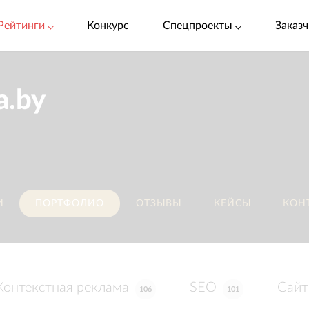
Рейтинги
Конкурс
Спецпроекты
Заказч
a.by
И
ПОРТФОЛИО
ОТЗЫВЫ
КЕЙСЫ
КОН
Контекстная реклама
SEO
Сайт
106
101