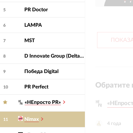
PR Doctor
5
LAMPA
6
ПОКАЗА
MST
7
D Innovate Group (DeltaClick, Soda, Dinamica, Bench!, Deltaplan, Cube)
8
Победа Digital
9
Обратите 
PR Perfect
10
«НЕпросто PR»
«НЕпрост
«НЕпрост
Nimax
11
4
года