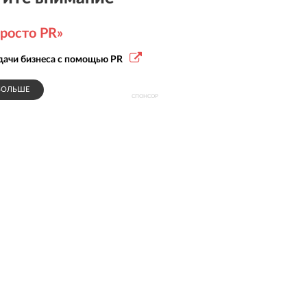
росто PR»
дачи бизнеса с помощью PR
БОЛЬШЕ
СПОНСОР