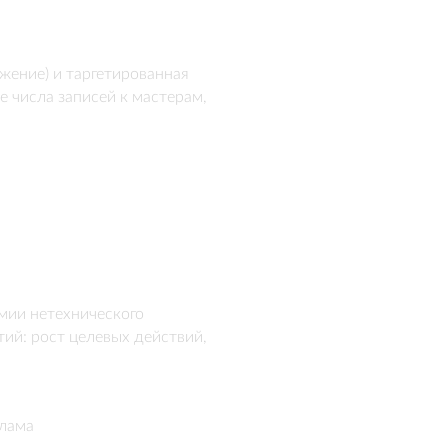
ение) и таргетированная 
 числа записей к мастерам, 
мии нетехнического 
ий: рост целевых действий, 
клама