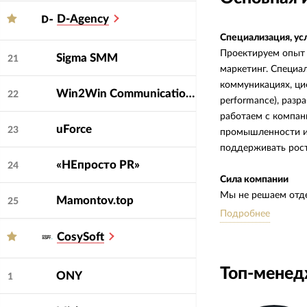
D-Agency
Специализация, ус
Проектируем опыт 
Sigma SMM
21
маркетинг. Специа
коммуникациях, ци
Win2Win Communications
22
performance), разр
работаем с компан
uForce
23
промышленности и 
поддерживать рост
«НЕпросто PR»
24
Сила компании
Мы не решаем отд
Mamontov.top
25
опыт бренда как е
Подробнее
маркетинг и цифро
CosySoft
работали на одну ц
Топ-мене
Особенности работ
ONY
1
Мы работаем как ч
Глубоко погружаем