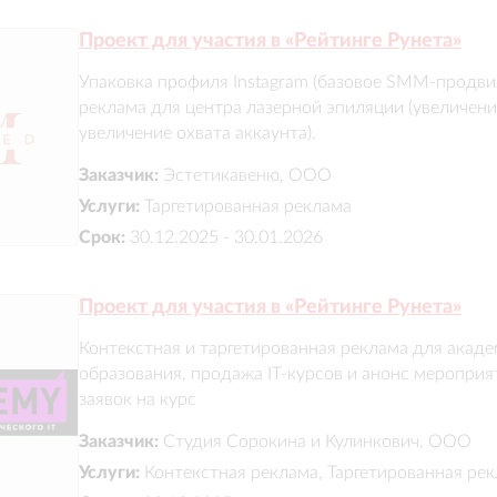
Проект для участия в «Рейтинге Рунета»
Упаковка профиля Instagram (базовое SMM-продвиж
реклама для центра лазерной эпиляции (увеличение
увеличение охвата аккаунта).
Заказчик:
Эстетикавеню, ООО
Услуги:
Таргетированная реклама
Срок:
30.12.2025 - 30.01.2026
Проект для участия в «Рейтинге Рунета»
Контекстная и таргетированная реклама для акаде
образования, продажа IT-курсов и анонс мероприят
заявок на курс
Заказчик:
Студия Сорокина и Кулинкович, ООО
Услуги:
Контекстная реклама, Таргетированная ре