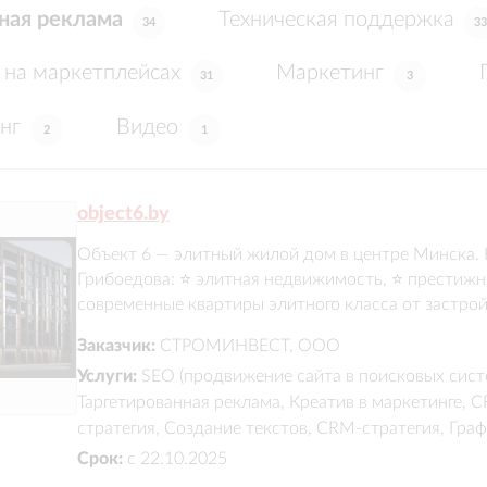
ная реклама
Техническая поддержка
34
33
на маркетплейсах
Маркетинг
31
3
нг
Видео
2
1
object6.by
Объект 6 — элитный жилой дом в центре Минска. К
Грибоедова: ⭐️ элитная недвижимость, ⭐️ престижно
современные квартиры элитного класса от застро
Заказчик:
СТРОМИНВЕСТ, ООО
Услуги:
SEO (продвижение сайта в поисковых систе
Таргетированная реклама, Креатив в маркетинге, 
стратегия, Создание текстов, CRM-стратегия, Гра
Срок:
с 22.10.2025