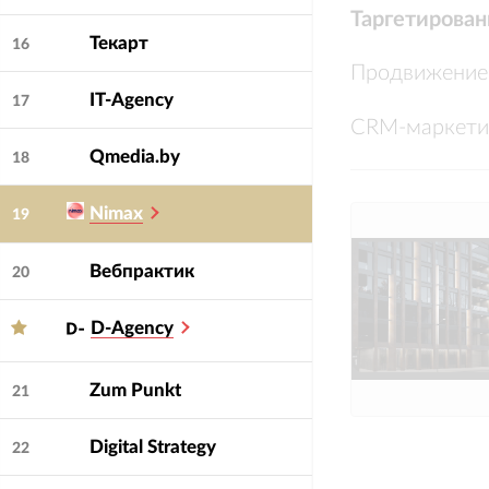
Таргетирован
Текарт
16
Продвижение 
IT-Agency
17
CRM-маркети
Qmedia.by
18
Nimax
19
Вебпрактик
20
D-Agency
Zum Punkt
21
Digital Strategy
22