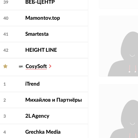
ВЕБ-ЦЕНТР
39
Mamontov.top
40
Smartesta
41
HEIGHT LINE
42
CosySoft
iTrend
1
Михайлов и Партнёры
2
2L Agency
3
Grechka Media
4