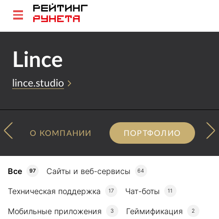
Lince
lince.studio
О КОМПАНИИ
ПОРТФОЛИО
Все
Сайты и веб-сервисы
97
64
Техническая поддержка
Чат-боты
17
11
Мобильные приложения
Геймификация
3
2