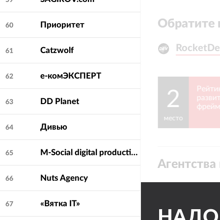
59
Обратите 
Приоритет
60
RocketDe
RocketDe
Catzwolf
61
е-комЭКСПЕРТ
62
отка и
Рейти
2
йтов”
разви
DD Planet
63
фрейм
2024
место
Дивью
64
M-Social digital production agency
65
Агентства 
Nuts Agency
66
«Вятка IT»
67
НАДО