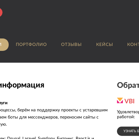
И
ПОРТФОЛИО
ОТЗЫВЫ
КЕЙСЫ
КОН
 информация
Обрат
VBI
луги
оцессы, берём на поддержку проекты с устаревшим
Средняя оценка
Удовлетво
4.6
клиентами:
работой
:
аем боты для мессенджеров, переносим сайты с
ую.
УЗНАТЬ 
к: Drupal, Laravel, Symfony, Битрикс, React.js и