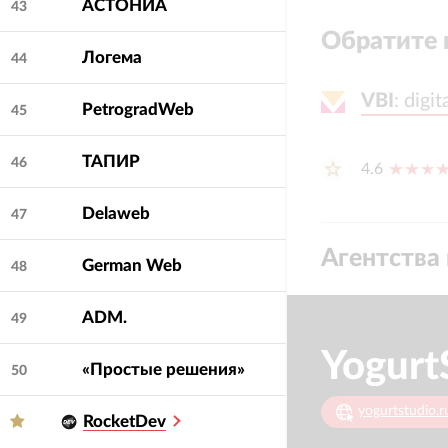
АСТОНИА
43
Обратите 
Логема
44
VBI
VBI
:
:
digi
digi
PetrogradWeb
45
ТАПИР
46
4.6
Delaweb
47
Агентства 
German Web
48
ADM.
49
Yogurt
«Простые решения»
50
yogurtstudio.r
RocketDev