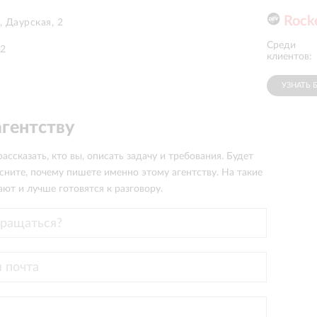
Rock
, Даурская, 2
Среди
Московские
42
Gloria Jeans
PayMaster
окна
клиентов:
УЗНАТЬ 
агентству
ассказать, кто вы, описать задачу и требования. Будет
сните, почему пишете именно этому агентству. На такие
ют и лучше готовятся к разговору.