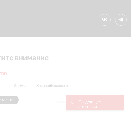
ите внимание
ton
ДокМед
КрасныйКарандаш
БОЛЬШЕ
Следующее
СПОНСОР
агентство