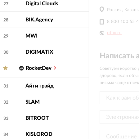
Digital Clouds
27
Россия, Казань
BIK.Agency
28
8 800 100 55 
rdbx.ru
MWI
29
DIGIMATIX
30
Написать 
RocketDev
Советуем коротко р
здорово, если объя
письма чаще отвеча
Айти грэйд
31
SLAM
32
BITROOT
33
KISLOROD
34