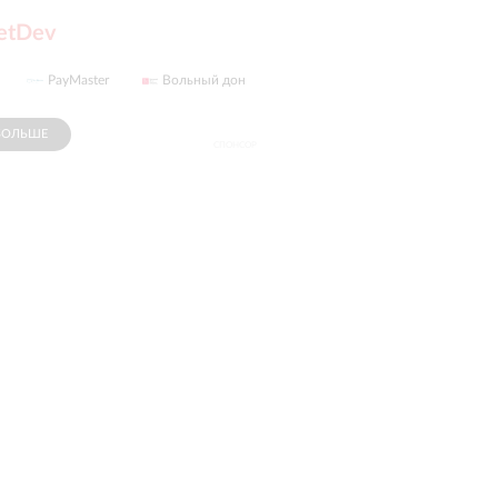
etDev
Вольный дон
RUNATEX
БОЛЬШЕ
СПОНСОР