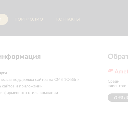
И
ПОРТФОЛИО
КОНТАКТЫ
 информация
Обрат
Ame
луги
ческая поддержка сайтов на CMS 1C-Bitrix
Среди
Вкусвилл
клиентов:
а сайтов и приложений
 и фирменного стиля компании
УЗНАТЬ 