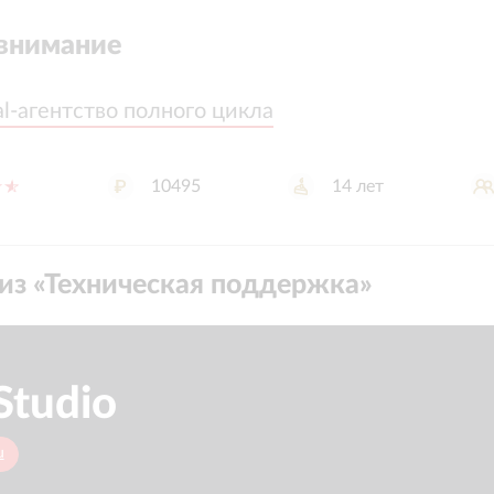
внимание
tal-агентство полного цикла
tal-агентство полного цикла
10495
14
лет
из «
Техническая поддержка
»
Studio
u