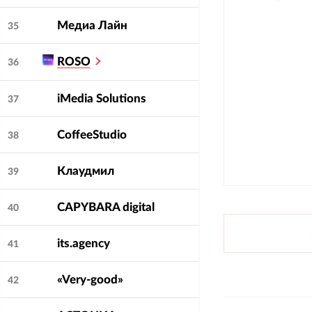
Медиа Лайн
35
ROSO
36
iMedia Solutions
37
CoffeeStudio
38
Клаудмил
39
CAPYBARA digital
40
its.agency
41
«Very-good»
42