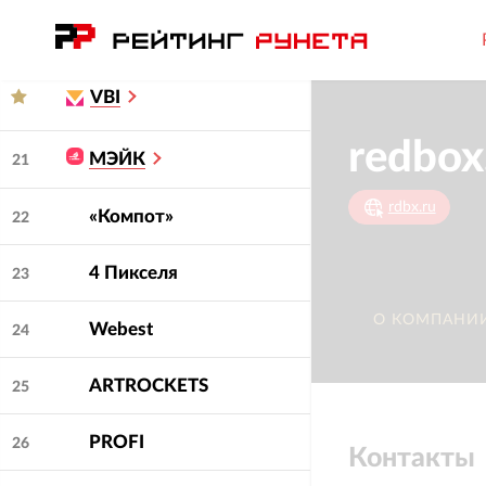
Comly
20
VBI
МЭЙК
21
rdbx.ru
«Компот»
22
4 Пикселя
23
О КОМПАНИ
Webest
24
ARTROCKETS
25
PROFI
26
Контакты