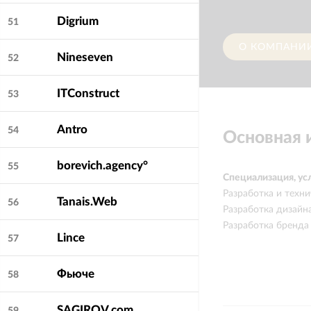
Digrium
51
О КОМПАНИ
Nineseven
52
ITConstruct
53
Antro
54
Основная
borevich.agency°
55
Специализация, ус
Разработка и техни
Tanais.Web
56
Разработка дизайн
Разработка бренда
Lince
57
Фьюче
58
SAGIROV.com