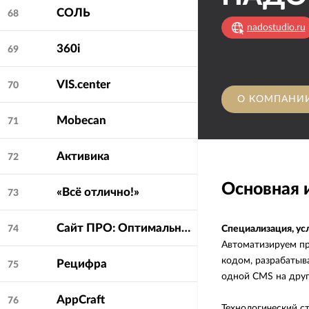
СОЛЬ
68
nadostudio.ru
360i
69
VIS.center
70
О КОМПАНИ
Mobecan
71
Активика
72
Основная
«Всё отлично!»
73
Сайт ПРO: Оптимальные решения
Специализация, ус
74
Автоматизируем пр
кодом, разрабатыв
Рецифра
75
одной CMS на друг
AppCraft
76
Технологический сте