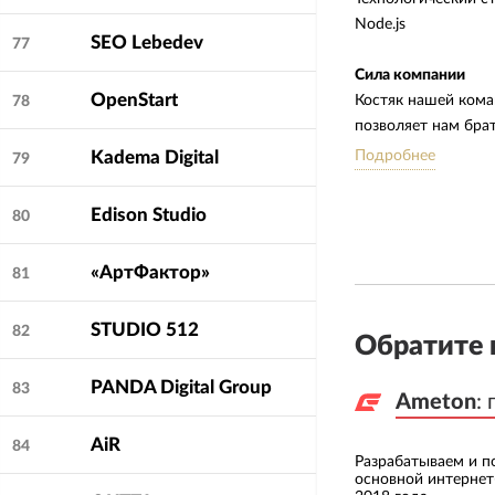
Node.js
SEO Lebedev
77
Сила компании
OpenStart
Костяк нашей кома
78
позволяет нам бра
версиях этой CMS. 
Подробнее
Kadema Digital
79
большой техническ
документация, кот
Edison Studio
80
соответственно.
«АртФактор»
81
Мы заинтересованы
готовы строить с 
STUDIO 512
82
Обратите 
Особенности работ
Мы быстро находи
PANDA Digital Group
83
Ameton
Ameton
:
:
техническим бэкгр
AiR
84
Чтобы у клиента о
Разрабатываем и 
основной интернет
работой, бюджетом